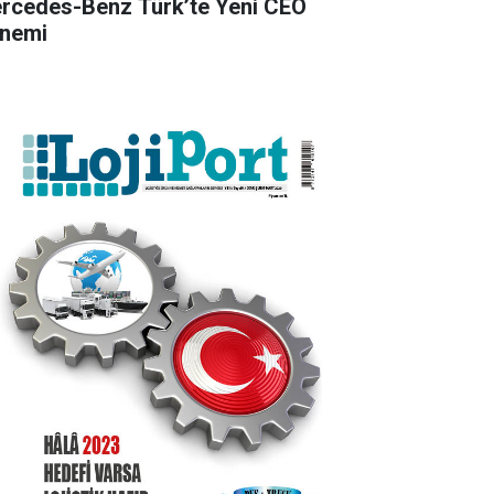
rcedes-Benz Türk’te Yeni CEO
nemi