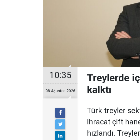
10:35
Treylerde iç
kalktı
08 Ağustos 2026
Türk treyler sek
ihracat çift han
hız­landı. Treyl