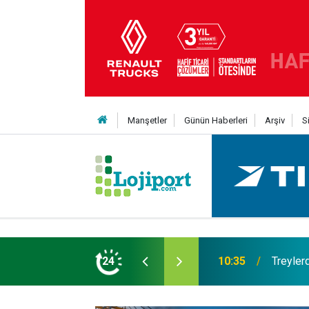
Manşetler
Günün Haberleri
Arşiv
S
t şaha kalktı
24
09:47
Her bir