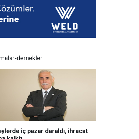
rmalar-dernekler
eylerde iç pazar daraldı, ihracat
ha kalktı