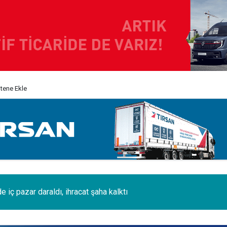
itene Ekle
i 120 tonluk 3 Boeing 777, kamyonlarla 1250 km taşındı