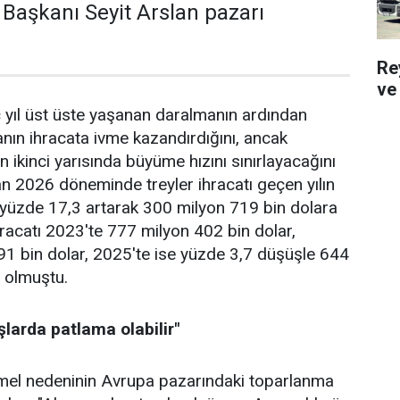
Başkanı Seyit Arslan pazarı
Re
ve 
 yıl üst üste yaşanan daralma­nın ardından
nın ihracata ivme kazandır­dığını, ancak
ılın ikinci yarısında büyüme hızını sınırlayacağını
n 2026 döneminde treyler ihracatı geçen yılın
yüzde 17,3 artarak 300 milyon 719 bin dolara
hracatı 2023'te 777 milyon 402 bin dolar,
1 bin dolar, 2025'te ise yüzde 3,7 düşüşle 644
 olmuştu.
şlarda patlama olabilir"
temel nede­ninin Avrupa pazarındaki topar­lanma