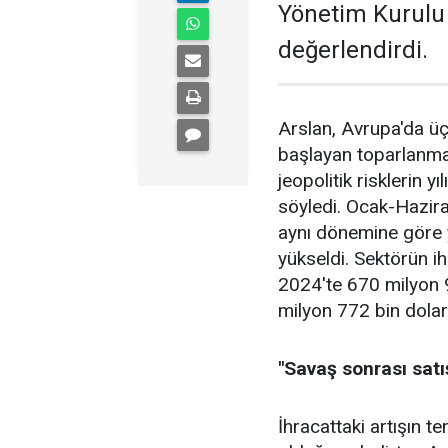
Yönetim Kurulu 
değerlendirdi.
Arslan, Avrupa'da üç
başlayan toparlan­ma
jeopolitik riskle­rin y
söyledi. Ocak-Hazira
aynı dönemine göre 
yüksel­di. Sektörün i
2024'te 670 milyon 9
milyon 772 bin dolar
"Savaş sonrası satı
İhracattaki artışın 