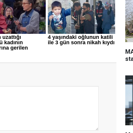
MA
st