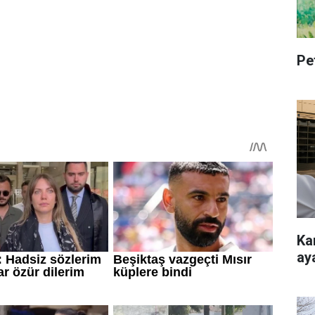
Pe
Ka
ay