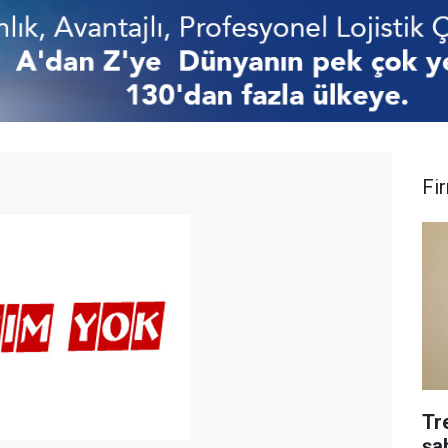
Fi
Tr
şa