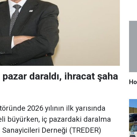
 pazar daraldı, ihracat şaha
Ho
töründe 2026 yılının ilk yarısın­da
eli bü­yürken, iç pazardaki daralma
er Sanayicileri Der­neği (TREDER)