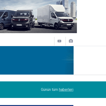
07:45
Turhan Özen, Saudia Cargo’nun CCO’su oldu
Günün tüm
haberleri