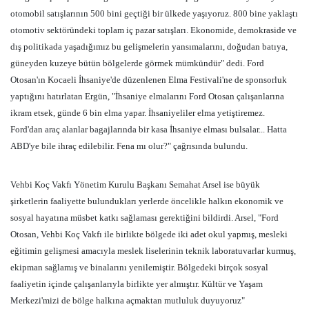
otomobil satışlarının 500 bini geçtiği bir ülkede yaşıyoruz. 800 bine yaklaştı
otomotiv sektöründeki toplam iç pazar satışları. Ekonomide, demokraside ve
dış politikada yaşadığımız bu gelişmelerin yansımalarını, doğudan batıya,
güneyden kuzeye bütün bölgelerde görmek mümkündür" dedi. Ford
Otosan'ın Kocaeli İhsaniye'de düzenlenen Elma Festivali'ne de sponsorluk
yaptığını hatırlatan Ergün, "İhsaniye elmalarını Ford Otosan çalışanlarına
ikram etsek, günde 6 bin elma yapar. İhsaniyeliler elma yetiştiremez.
Ford'dan araç alanlar bagajlarında bir kasa İhsaniye elması bulsalar... Hatta
ABD'ye bile ihraç edilebilir. Fena mı olur?" çağrısında bulundu.
Vehbi Koç Vakfı Yönetim Kurulu Başkanı Semahat Arsel ise büyük
şirketlerin faaliyette bulundukları yerlerde öncelikle halkın ekonomik ve
sosyal hayatına müsbet katkı sağlaması gerektiğini bildirdi. Arsel, "Ford
Otosan, Vehbi Koç Vakfı ile birlikte bölgede iki adet okul yapmış, mesleki
eğitimin gelişmesi amacıyla meslek liselerinin teknik laboratuvarlar kurmuş,
ekipman sağlamış ve binalarını yenilemiştir. Bölgedeki birçok sosyal
faaliyetin içinde çalışanlarıyla birlikte yer almıştır. Kültür ve Yaşam
Merkezi'mizi de bölge halkına açmaktan mutluluk duyuyoruz"