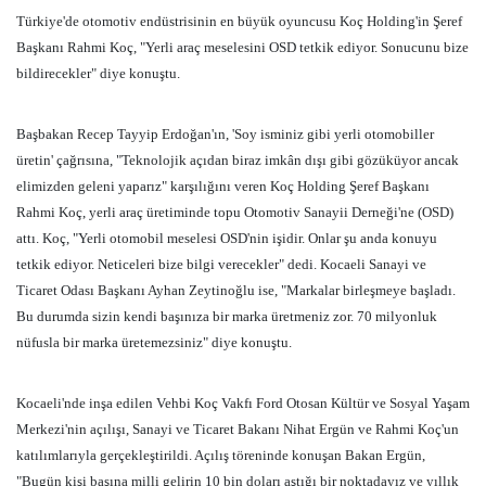
Türkiye'de otomotiv endüstrisinin en büyük oyuncusu Koç Holding'in Şeref
Başkanı Rahmi Koç, "Yerli araç meselesini OSD tetkik ediyor. Sonucunu bize
bildirecekler" diye konuştu.
Başbakan Recep Tayyip Erdoğan'ın, 'Soy isminiz gibi yerli otomobiller
üretin' çağrısına, "Teknolojik açıdan biraz imkân dışı gibi gözüküyor ancak
elimizden geleni yaparız" karşılığını veren Koç Holding Şeref Başkanı
Rahmi Koç, yerli araç üretiminde topu Otomotiv Sanayii Derneği'ne (OSD)
attı. Koç, "Yerli otomobil meselesi OSD'nin işidir. Onlar şu anda konuyu
tetkik ediyor. Neticeleri bize bilgi verecekler" dedi. Kocaeli Sanayi ve
Ticaret Odası Başkanı Ayhan Zeytinoğlu ise, "Markalar birleşmeye başladı.
Bu durumda sizin kendi başınıza bir marka üretmeniz zor. 70 milyonluk
nüfusla bir marka üretemezsiniz" diye konuştu.
Kocaeli'nde inşa edilen Vehbi Koç Vakfı Ford Otosan Kültür ve Sosyal Yaşam
Merkezi'nin açılışı, Sanayi ve Ticaret Bakanı Nihat Ergün ve Rahmi Koç'un
katılımlarıyla gerçekleştirildi. Açılış töreninde konuşan Bakan Ergün,
"Bugün kişi başına milli gelirin 10 bin doları aştığı bir noktadayız ve yıllık