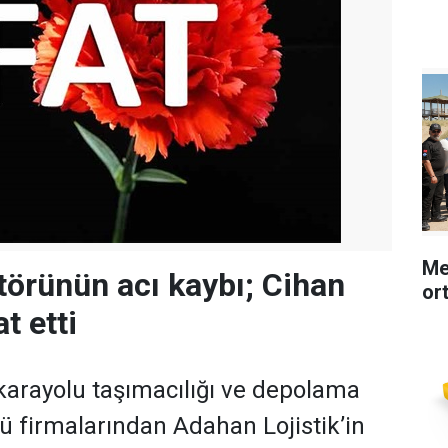
Me
ktörünün acı kaybı; Cihan
or
t etti
 karayolu taşımacılığı ve depolama
 firmalarından Adahan Lojistik’in