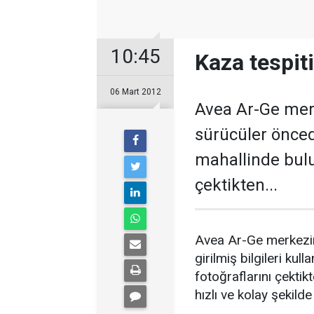
10:45
Kaza tespiti
06 Mart 2012
Avea Ar-Ge merke
sürücüler öncede
mahallinde bulu
çektikten...
Avea Ar-Ge merkezind
girilmiş bilgileri kul
fotoğraflarını çektik
hızlı ve kolay şekild