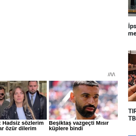
İp
me
TI
TB