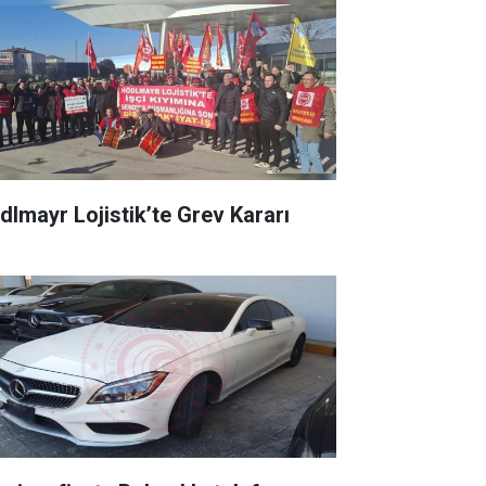
dlmayr Lojistik’te Grev Kararı