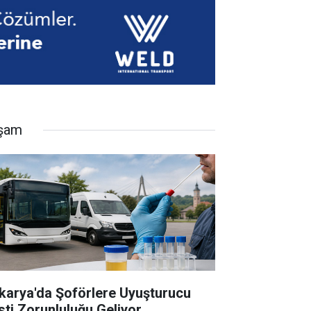
şam
karya'da Şoförlere Uyuşturucu
sti Zorunluluğu Geliyor