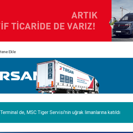
itene Ekle
'da Şoförlere Uyuşturucu Testi Zorunluluğu Geliyor