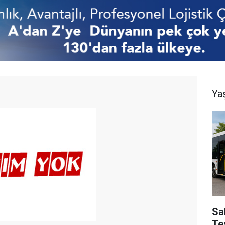
Ya
Sa
Te