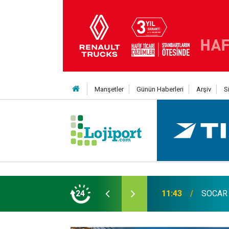
Manşetler
Günün Haberleri
Arşiv
S
visi'nin uğrak limanlarına katıldı
24
11:31
Sakarya