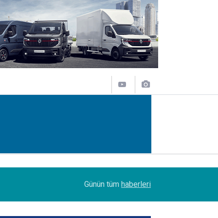
09:44
“Sürücü açığı meslek liselerinin güçlendirilmesi
Günün tüm
haberleri