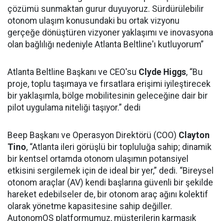
çözümü sunmaktan gurur duyuyoruz. Sürdürülebilir
otonom ulaşım konusundaki bu ortak vizyonu
gerçeğe dönüştüren vizyoner yaklaşımı ve inovasyona
olan bağlılığı nedeniyle Atlanta Beltline'ı kutluyorum”
Atlanta Beltline Başkanı ve CEO'su
Clyde Higgs
, “Bu
proje, toplu taşımaya ve fırsatlara erişimi iyileştirecek
bir yaklaşımla, bölge mobilitesinin geleceğine dair bir
pilot uygulama niteliği taşıyor.” dedi
Beep Başkanı ve Operasyon Direktörü (COO)
Clayton
Tino
, “Atlanta ileri görüşlü bir topluluğa sahip; dinamik
bir kentsel ortamda otonom ulaşımın potansiyel
etkisini sergilemek için de ideal bir yer,” dedi. “Bireysel
otonom araçlar (AV) kendi başlarına güvenli bir şekilde
hareket edebilseler de, bir otonom araç ağını kolektif
olarak yönetme kapasitesine sahip değiller.
AutonomOS platformumuz, müşterilerin karmaşık