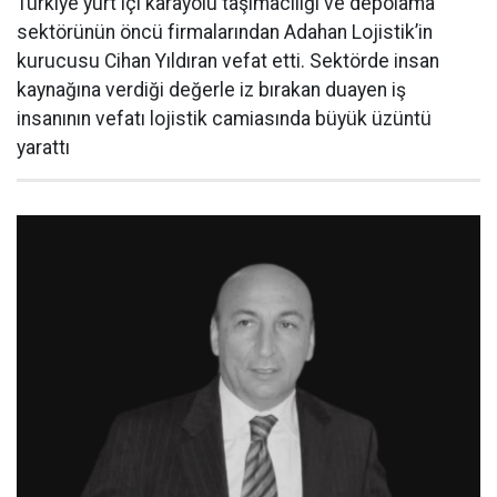
Türkiye yurt içi karayolu taşımacılığı ve depolama
sektörünün öncü firmalarından Adahan Lojistik’in
kurucusu Cihan Yıldıran vefat etti. Sektörde insan
kaynağına verdiği değerle iz bırakan duayen iş
insanının vefatı lojistik camiasında büyük üzüntü
yarattı