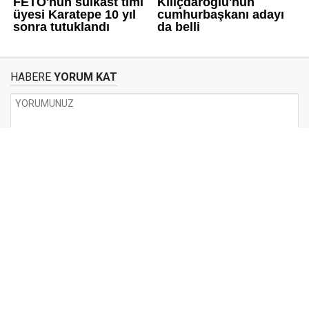
HABERE
YORUM KAT
UYARI:
Küfür, hakaret, rencide edici cümleler veya imalar, inançlara saldırı
içeren, imla kuralları ile yazılmamış,
Türkçe karakter kullanılmayan ve büyük harflerle yazılmış yorumlar
onaylanmamaktadır.