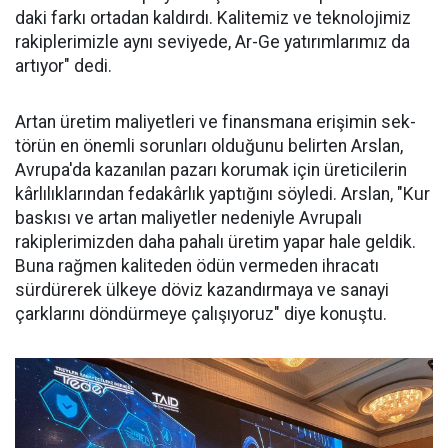
daki farkı ortadan kaldırdı. Kalitemiz ve teknolojimiz
ra­kiplerimizle aynı seviyede, Ar-Ge ya­tırımlarımız da
ar­tıyor" dedi.
Artan üretim ma­liyetleri ve finans­mana erişimin sek­
törün en önemli sorunları oldu­ğunu belirten Arslan,
Avrupa'da kazanılan pazarı korumak için üreticilerin
kârlılıklarından fe­dakârlık yaptığını söyledi. Arslan, "Kur
baskısı ve artan maliyetler nedeniyle Avrupalı
rakiplerimiz­den daha pahalı üretim yapar ha­le geldik.
Buna rağmen kaliteden ödün vermeden ihracatı
sürdüre­rek ülkeye döviz kazandırmaya ve sanayi
çarklarını döndürmeye ça­lışıyoruz" diye konuştu.