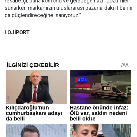
rekabetçi, daha konforlu ve geleceğe hazır çözümler
sunarken markamızın uluslararası pazarlardaki itibarını
da güçlendireceğine inanıyoruz.”
LOJİPORT