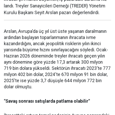
landı. Treyler Sanayicileri Der­neği (TREDER) Yönetim
Kurulu Başkanı Seyit Arslan pazarı değerlendirdi.
Arslan, Avrupa'da üç yıl üst üste yaşanan daralma­nın
ardından başlayan toparlan­manın ihracata ivme
kazandır­dığını, ancak jeopolitik riskle­rin yılın ikinci
yarısında büyüme hızını sınırlayacağını söyledi. Ocak-
Haziran 2026 döneminde treyler ihracatı geçen yılın
aynı dönemine göre yüzde 17,3 artarak 300 milyon
719 bin dolara yüksel­di. Sektörün ihracatı 2023'te 777
milyon 402 bin dolar, 2024'te 670 milyon 91 bin dolar,
2025'te ise yüzde 3,7 düşüşle 644 milyon 772 bin
dolar olmuştu.
"Savaş sonrası satışlarda patlama olabilir"