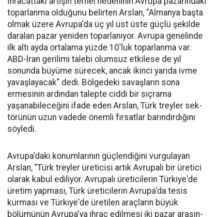
İhracattaki artışın temel nede­ninin Avrupa pazarındaki
topar­lanma olduğunu belirten Arslan, "Almanya başta
olmak üzere Av­rupa'da üç yıl üst üste güçlü şe­kilde
daralan pazar yeniden to­parlanıyor. Avrupa genelinde
ilk altı ayda ortalama yüzde 10'luk toparlanma var.
ABD-İran geri­limi talebi olumsuz etkilese de yıl
sonunda büyüme sürecek, ancak ikinci yarıda ivme
yavaşlayacak" dedi. Bölgedeki savaşların sona
ermesinin ardından talepte ciddi bir sıçrama
yaşanabileceğini ifa­de eden Arslan, Türk treyler sek­
törünün uzun vadede önemli fır­satlar barındırdığını
söyledi.
Avrupa'daki konumlarının güçlendiğini vurgulayan
Arslan, "Türk treyler üreticisi artık Avru­palı bir üretici
ola­rak kabul ediliyor. Avrupalı üreticile­rin Türkiye'de
üre­tim yapması, Türk üreticilerin Avru­pa'da tesis
kurması ve Türkiye'de üreti­len araçların büyük
bölümünün Avru­pa'ya ihraç edilme­si iki pazar arasın­