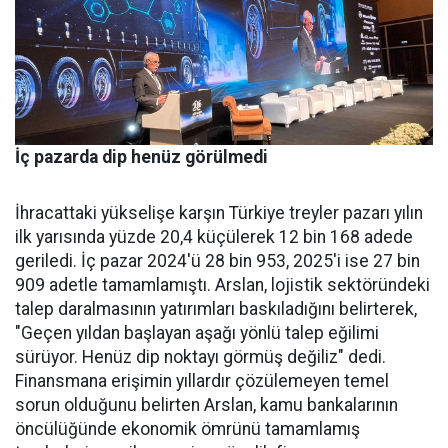
İç pazarda dip henüz görülmedi
İhracattaki yükselişe karşın Türkiye treyler pazarı yılın
ilk yarısında yüzde 20,4 küçülerek 12 bin 168 adede
geriledi. İç pa­zar 2024'ü 28 bin 953, 2025'i ise 27 bin
909 adetle tamamlamış­tı. Arslan, lojistik sektöründeki
talep daralmasının yatırımları baskıladığını belirterek,
"Geçen yıldan başlayan aşağı yönlü talep eğilimi
sürüyor. Henüz dip nok­tayı görmüş değiliz" dedi.
Finans­mana erişimin yıllardır çözüle­meyen temel
sorun olduğunu be­lirten Arslan, kamu bankalarının
öncülüğünde ekonomik ömrü­nü tamamlamış