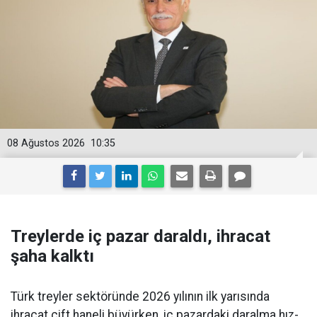
08 Ağustos 2026
10:35
Treylerde iç pazar daraldı, ihracat
şaha kalktı
Türk treyler sektöründe 2026 yılının ilk yarısın­da
ihracat çift haneli bü­yürken, iç pazardaki daralma hız­