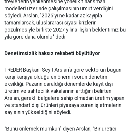
treylerlerin ye­nilenmesine yönelik finansman
modelleri üzerinde çalışılması­nın umut verdiğini
söyledi. Ars­lan, "2026'yı ne kadar az kayıpla
tamamlarsak, uluslararası siya­si krizlerin
çözülmesiyle birlik­te 2027 yılına ilişkin beklentimiz bu
yıla göre daha olumlu" dedi.
Denetimsizlik haksız rekabeti büyütüyor
TREDER Başkanı Seyit Arslan’a göre sektörün bugün
karşı karşıya olduğu en önemli sorun denetim
eksikliği. Pazarın daraldığı dönemlerde kayıt dışı
üretim ve sahtecilik vakalarının arttığını belirten
Arslan, gerekli belgelere sahip olmadan üretim yapan
ve standart dışı ürünleri piyasaya süren işletmelerin
sayısının yükseldiğini söyledi.
“Bunu önlemek mümkün” diyen Arslan, “Bir üretici