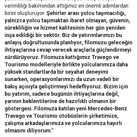
verimliliği bakımından attığımız en önemli adımlardan
birini oluşturuyor.
Şehirler arası yolcu taşımacılığı,
yalnızca yolcu taşımaktan ibaret olmayan, güvenin,
sürekliliğin ve hizmet kalitesinin her gün yeniden
inşa edildiği bir sektör. Biz de yatırımlarımızı bu
anlayış doğrultusunda planlıyor, filomuzu geleceğin
ihtiyaçlarına cevap verecek araçlarla güçlendirmeyi
sürdürüyoruz. Filomuza kattığımız Travego ve
Tourismo modelleriyle birlikte yolcularımıza daha
yüksek standartlarda bir seyahat deneyimi
sunarken, operasyonlarımızı da uzun vadeli bir
bakış açısıyla geliştirmeyi hedefliyoruz. Bizim için
bu yatırım, sadece bugünün ihtiyaçlarına değil,
yarının beklentilerine de hazırlıklı olmanın bir
göstergesi. Filomuza katılan yeni Mercedes-Benz
Travego ve Tourismo otobüslerin şirketimize,
çalışma arkadaşlarımıza ve yolcularımıza hayırlı
olmasını diliyorum."