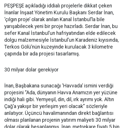
PEŞPEŞE açıkladığı iddialı projelerle dikkat çeken
İnanlar İnşaat Yönetim Kurulu Başkanı Serdar İnan,
‘çılgın proje’ olarak anılan Kanal İstanbul’la bile
yarışabilecek yeni bir proje hazırladı. Serdar İnan, bu
sefer Kanal İstanbul’un hafriyatından elde edilecek
dolgu malzemesiyle İstanbul’un Karadeniz kıyısında,
Terkos Gölü’nün kuzeyinde kurulacak 3 kilometre
çapında bir ada projesi tasarlamış.
30 milyar dolar gerekiyor
İnan, Başbakana sunacağı ‘Havvada’ ismini verdiği
projesini “Ada, dünyanın Havva Anamızın yer yüzüne
indiği hali gibi. Yemyeşil, din, dil, ırk ayrımı yok. Altın
Çağ’a yakışır bir yerleşim yeri olacak” sözleriyle
anlatıyor. Üçüncü havalimanından direkt bağlantısı
olması planlanan projenin yatırım maliyeti 30 milyar
dolar olarak hesaplanmış. İnan, metrekare fiyatı 5 bin