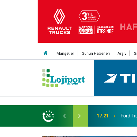
Manşetler
Günün Haberleri
Arşiv
S
eni Nesil Kabin Projesi’nde birleşecek
24
10:35
Treylerd