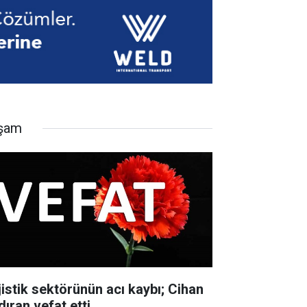
şam
jistik sektörünün acı kaybı; Cihan
dıran vefat etti