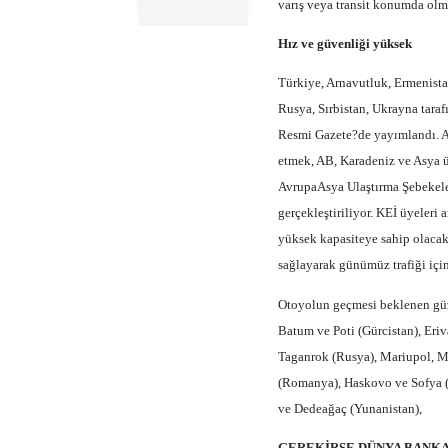
varış veya transit konumda ol
Hız ve güvenliği yüksek
Türkiye, Arnavutluk, Ermenist
Rusya, Sırbistan, Ukrayna tara
Resmi Gazete?de yayımlandı. An
etmek, AB, Karadeniz ve Asya 
AvrupaAsya Ulaştırma Şebekeler
gerçekleştiriliyor. KEİ üyeler
yüksek kapasiteye sahip olacak
sağlayarak günümüz trafiği için
Otoyolun geçmesi beklenen güze
Batum ve Poti (Gürcistan), Eri
Taganrok (Rusya), Mariupol, M
(Romanya), Haskovo ve Sofya (B
ve Dedeağaç (Yunanistan),
GEREKİRSE DÜNYA BANK