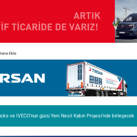
itene Ekle
e iç pazar daraldı, ihracat şaha kalktı