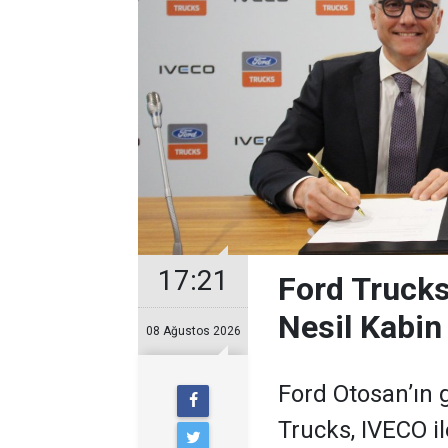
17:21
Ford Trucks
Nesil Kabin
08 Ağustos 2026
Ford Otosan’ın g
Trucks, IVECO i