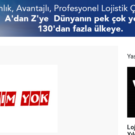
Ya
Lo
Yıl