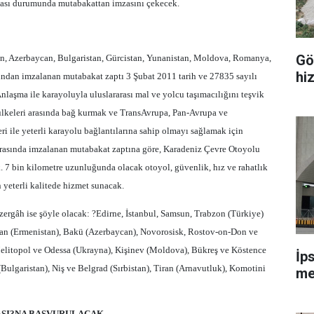
ması durumunda mutabakattan imzasını çekecek.
Gö
an, Azerbaycan, Bulgaristan, Gürcistan, Yunanistan, Moldova, Romanya,
hi
fından imzalanan mutabakat zaptı 3 Şubat 2011 tarih ve 27835 sayılı
laşma ile karayoluyla uluslararası mal ve yolcu taşımacılığını teşvik
ülkeleri arasında bağ kurmak ve TransAvrupa, Pan-Avrupa ve
i ile yeterli karayolu bağlantılarına sahip olmayı sağlamak için
i arasında imzalanan mutabakat zaptına göre, Karadeniz Çevre Otoyolu
. 7 bin kilometre uzunluğunda olacak otoyol, güvenlik, hız ve rahatlık
 yeterli kalitede hizmet sunacak.
rgâh ise şöyle olacak: ?Edirne, İstanbul, Samsun, Trabzon (Türkiye)
van (Ermenistan), Bakü (Azerbaycan), Novorosisk, Rostov-on-Don ve
elitopol ve Odessa (Ukrayna), Kişinev (Moldova), Bükreş ve Köstence
İp
ulgaristan), Niş ve Belgrad (Sırbistan), Tiran (Arnavutluk), Komotini
me
ASI?NA BAŞVURULACAK