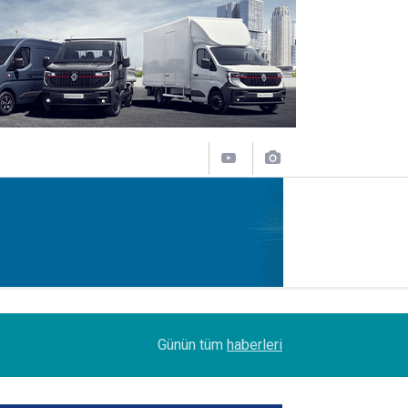
09:47
Her biri 120 tonluk 3 Boeing 777, kamyonlarla 1
Günün tüm
haberleri