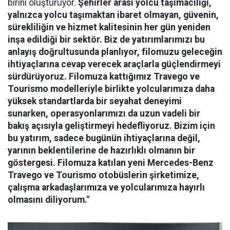
birini oluşturuyor.
Şehirler arası yolcu taşımacılığı,
yalnızca yolcu taşımaktan ibaret olmayan, güvenin,
sürekliliğin ve hizmet kalitesinin her gün yeniden
inşa edildiği bir sektör. Biz de yatırımlarımızı bu
anlayış doğrultusunda planlıyor, filomuzu geleceğin
ihtiyaçlarına cevap verecek araçlarla güçlendirmeyi
sürdürüyoruz. Filomuza kattığımız Travego ve
Tourismo modelleriyle birlikte yolcularımıza daha
yüksek standartlarda bir seyahat deneyimi
sunarken, operasyonlarımızı da uzun vadeli bir
bakış açısıyla geliştirmeyi hedefliyoruz. Bizim için
bu yatırım, sadece bugünün ihtiyaçlarına değil,
yarının beklentilerine de hazırlıklı olmanın bir
göstergesi. Filomuza katılan yeni Mercedes-Benz
Travego ve Tourismo otobüslerin şirketimize,
çalışma arkadaşlarımıza ve yolcularımıza hayırlı
olmasını diliyorum."