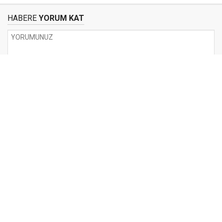
HABERE
YORUM KAT
UYARI:
Küfür, hakaret, rencide edici cümleler veya imalar, inançlara saldırı
içeren, imla kuralları ile yazılmamış,
Türkçe karakter kullanılmayan ve büyük harflerle yazılmış yorumlar
onaylanmamaktadır.