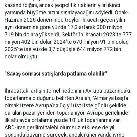
kazandır­dığını, ancak jeopolitik riskle­rin yılın ikinci
yarısında büyüme hızını sınırlayacağını söyledi. Ocak-
Haziran 2026 döneminde treyler ihracatı geçen yılın
aynı dönemine göre yüzde 17,3 artarak 300 milyon
719 bin dolara yüksel­di. Sektörün ihracatı 2023'te 777
milyon 402 bin dolar, 2024'te 670 milyon 91 bin dolar,
2025'te ise yüzde 3,7 düşüşle 644 milyon 772 bin
dolar olmuştu.
"Savaş sonrası satışlarda patlama olabilir"
İhracattaki artışın temel nede­ninin Avrupa pazarındaki
topar­lanma olduğunu belirten Arslan, "Almanya başta
olmak üzere Av­rupa'da üç yıl üst üste güçlü şe­kilde
daralan pazar yeniden to­parlanıyor. Avrupa genelinde
ilk altı ayda ortalama yüzde 10'luk toparlanma var.
ABD-İran geri­limi talebi olumsuz etkilese de yıl
sonunda büyüme sürecek, ancak ikinci yarıda ivme