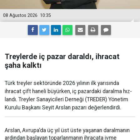
08 Ağustos 2026
10:35
Treylerde iç pazar daraldı, ihracat
şaha kalktı
Türk treyler sektöründe 2026 yılının ilk yarısın­da
ihracat çift haneli bü­yürken, iç pazardaki daralma hız­
landı. Treyler Sanayicileri Der­neği (TREDER) Yönetim
Kurulu Başkanı Seyit Arslan pazarı değerlendirdi.
Arslan, Avrupa'da üç yıl üst üste yaşanan daralma­nın
ardından başlayan toparlan­manın ihracata ivme