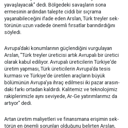
yavaşlayacak" dedi. Bölgedeki savaşların sona
ermesinin ardından talepte ciddi bir sıçrama
yaşanabileceğini ifa­de eden Arslan, Türk treyler sek­
törünün uzun vadede önemli fır­satlar barındırdığını
söyledi.
Avrupa'daki konumlarının güçlendiğini vurgulayan
Arslan, "Türk treyler üreticisi artık Avru­palı bir üretici
ola­rak kabul ediliyor. Avrupalı üreticile­rin Türkiye'de
üre­tim yapması, Türk üreticilerin Avru­pa'da tesis
kurması ve Türkiye'de üreti­len araçların büyük
bölümünün Avru­pa'ya ihraç edilme­si iki pazar arasın­
daki farkı ortadan kaldırdı. Kalitemiz ve teknolojimiz
ra­kiplerimizle aynı seviyede, Ar-Ge ya­tırımlarımız da
ar­tıyor" dedi.
Artan üretim ma­liyetleri ve finans­mana erişimin sek­
törün en önemli sorunları oldu­ğunu belirten Arslan,