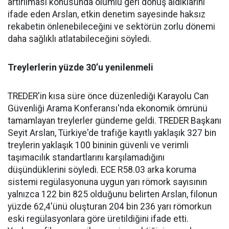
artırılması konusunda olumlu geri dönüş aldıklarını
ifade eden Arslan, etkin denetim sayesinde haksız
rekabetin önlenebileceğini ve sektörün zorlu dönemi
daha sağlıklı atlatabileceğini söyledi.
Treylerlerin yüzde 30’u yenilenmeli
TREDER'in kısa süre önce düzenlediği Karayolu Can
Güvenliği Arama Konferansı'nda ekonomik ömrünü
tamamlayan treylerler gündeme geldi. TREDER Başkanı
Seyit Arslan, Türkiye'de trafiğe kayıtlı yaklaşık 327 bin
treylerin yaklaşık 100 bininin güvenli ve verimli
taşımacılık standartlarını karşılamadığını
düşündüklerini söyledi. ECE R58.03 arka koruma
sistemi regülasyonuna uygun yarı römork sayısının
yalnızca 122 bin 825 olduğunu belirten Arslan, filonun
yüzde 62,4'ünü oluşturan 204 bin 236 yarı römorkun
eski regülasyonlara göre üretildiğini ifade etti.