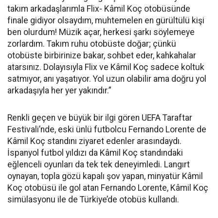
takım arkadaşlarımla Flix- Kâmil Koç otobüsünde
finale gidiyor olsaydım, muhtemelen en gürültülü kişi
ben olurdum! Müzik açar, herkesi şarkı söylemeye
zorlardım. Takım ruhu otobüste doğar; çünkü
otobüste birbirinize bakar, sohbet eder, kahkahalar
atarsınız. Dolayısıyla Flix ve Kâmil Koç sadece koltuk
satmıyor, anı yaşatıyor. Yol uzun olabilir ama doğru yol
arkadaşıyla her yer yakındır.”
Renkli geçen ve büyük bir ilgi gören UEFA Taraftar
Festivali’nde, eski ünlü futbolcu Fernando Lorente de
Kâmil Koç standını ziyaret edenler arasındaydı.
İspanyol futbol yıldızı da Kâmil Koç standındaki
eğlenceli oyunları da tek tek deneyimledi. Langırt
oynayan, topla gözü kapalı şov yapan, minyatür Kâmil
Koç otobüsü ile gol atan Fernando Lorente, Kâmil Koç
simülasyonu ile de Türkiye’de otobüs kullandı.