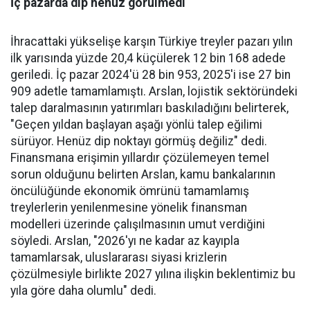
İç pazarda dip henüz görülmedi
İhracattaki yükselişe karşın Türkiye treyler pazarı yılın
ilk yarısında yüzde 20,4 küçülerek 12 bin 168 adede
geriledi. İç pa­zar 2024'ü 28 bin 953, 2025'i ise 27 bin
909 adetle tamamlamış­tı. Arslan, lojistik sektöründeki
talep daralmasının yatırımları baskıladığını belirterek,
"Geçen yıldan başlayan aşağı yönlü talep eğilimi
sürüyor. Henüz dip nok­tayı görmüş değiliz" dedi.
Finans­mana erişimin yıllardır çözüle­meyen temel
sorun olduğunu be­lirten Arslan, kamu bankalarının
öncülüğünde ekonomik ömrü­nü tamamlamış
treylerlerin ye­nilenmesine yönelik finansman
modelleri üzerinde çalışılması­nın umut verdiğini
söyledi. Ars­lan, "2026'yı ne kadar az kayıpla
tamamlarsak, uluslararası siya­si krizlerin
çözülmesiyle birlik­te 2027 yılına ilişkin beklentimiz bu
yıla göre daha olumlu" dedi.