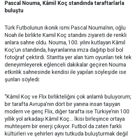
Pascal Nouma, Kâmil Koç standında taraftarlarla
buluştu
Türk Futbolunun ikonik ismi Pascal Nouma’nın, oğlu
Noah ile birlikte Kamil Koç standını ziyareti de renkli
anlara sahne oldu. Nouma, 100. yılını kutlayan Kâmil
Koç’un standında, hayranlarına imza dağıtıp bol bol
fotoğraf çektirdi. Stantta yer alan tüm oyunları tek tek
deneyimleyerek eğlenceli dakikalar geçiren Nouma
etkinlik sahnesinde kendisi ile yapılan söyleşide ise
şunları söyledi:
“Kâmil Koç ve Flix birlikteliğini çok anlamlı buluyorum;
bir tarafta Avrupa'nın dört bir yanına insan taşıyan
modern ve genç Flix, diğer tarafta ise Türkiye’nin 100
yıllık yol arkadaşı Kâmil Koç... İkisi birleşince ortaya
muhteşem bir enerji çıkıyor. Futbol da zaten farklı
kültürleri ve şehirleri aynı tutkuda buluşturmak değil