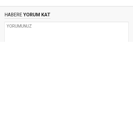
HABERE
YORUM KAT
UYARI:
Küfür, hakaret, rencide edici cümleler veya imalar, inançlara saldırı
içeren, imla kuralları ile yazılmamış,
Türkçe karakter kullanılmayan ve büyük harflerle yazılmış yorumlar
onaylanmamaktadır.