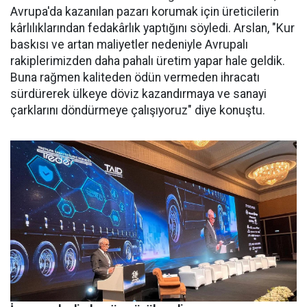
Avrupa'da kazanılan pazarı korumak için üreticilerin
kârlılıklarından fe­dakârlık yaptığını söyledi. Arslan, "Kur
baskısı ve artan maliyetler nedeniyle Avrupalı
rakiplerimiz­den daha pahalı üretim yapar ha­le geldik.
Buna rağmen kaliteden ödün vermeden ihracatı
sürdüre­rek ülkeye döviz kazandırmaya ve sanayi
çarklarını döndürmeye ça­lışıyoruz" diye konuştu.