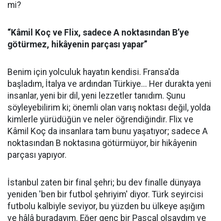
mi?
“Kâmil Koç ve Flix, sadece A noktasından B’ye
götürmez, hikâyenin parçası yapar”
Benim için yolculuk hayatın kendisi. Fransa'da
başladım, İtalya ve ardından Türkiye... Her durakta yeni
insanlar, yeni bir dil, yeni lezzetler tanıdım. Şunu
söyleyebilirim ki; önemli olan varış noktası değil, yolda
kimlerle yürüdüğün ve neler öğrendiğindir. Flix ve
Kâmil Koç da insanlara tam bunu yaşatıyor; sadece A
noktasından B noktasına götürmüyor, bir hikâyenin
parçası yapıyor.
İstanbul zaten bir final şehri; bu dev finalle dünyaya
yeniden 'ben bir futbol şehriyim' diyor. Türk seyircisi
futbolu kalbiyle seviyor, bu yüzden bu ülkeye aşığım
ve hâlâ buradayım. Eğer genç bir Pascal olsaydım ve