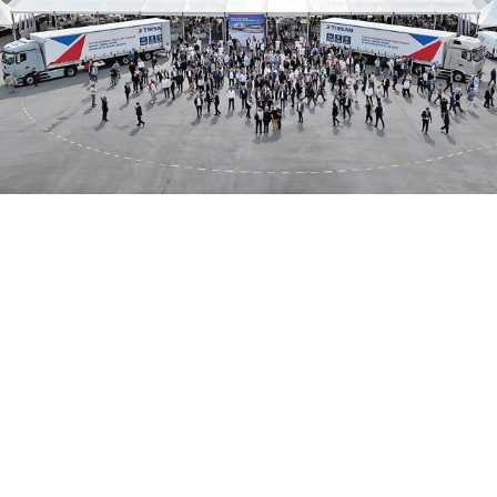
07 Ağustos 2026
14:58
Tırsan, Ar-Ge gücüyle Avrupa devler
liginin ilk 3'ü arasında
Tırsan, Avrupa lowbed pazarında 2021’den bu yana ilk