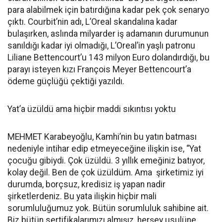
para alabilmek için batırdığına kadar pek çok senaryo
çıktı. Courbit’nin adı, L’Oreal skandalına kadar
bulaşırken, aslında milyarder iş adamanın durumunun
sanıldığı kadar iyi olmadığı, L’Oreal’in yaşlı patronu
Liliane Bettencourt’u 143 milyon Euro dolandırdığı, bu
parayı isteyen kızı François Meyer Bettencourt’a
ödeme güçlüğü çektiği yazıldı.
Yat’a üzüldü ama hiçbir maddi sıkıntısı yoktu
MEHMET Karabeyoğlu, Kamhi’nin bu yatın batması
nedeniyle intihar edip etmeyeceğine ilişkin ise, “Yat
çocuğu gibiydi. Çok üzüldü. 3 yıllık emeğiniz batıyor,
kolay değil. Ben de çok üzüldüm. Ama şirketimiz iyi
durumda, borçsuz, kredisiz iş yapan nadir
şirketlerdeniz. Bu yata ilişkin hiçbir mali
sorumluluğumuz yok. Bütün sorumluluk sahibine ait.
Biz bütün sertifikalarımızı almışız, herşey usulüne