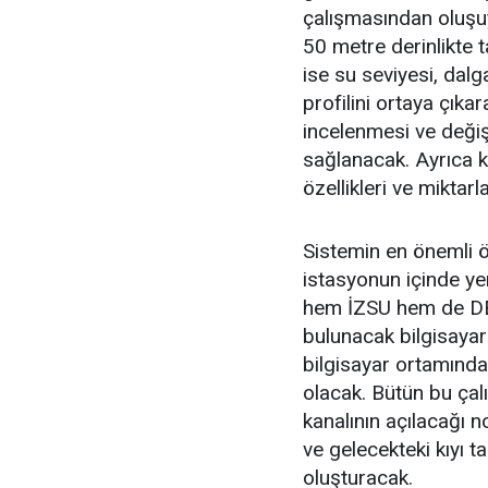
çalışmasından oluşuy
50 metre derinlikte 
ise su seviyesi, dalg
profilini ortaya çıka
incelenmesi ve değiş
sağlanacak. Ayrıca 
özellikleri ve miktarl
Sistemin en önemli öze
istasyonun içinde ye
hem İZSU hem de DEÜ
bulunacak bilgisayar
bilgisayar ortamında
olacak. Bütün bu çal
kanalının açılacağı n
ve gelecekteki kıyı 
oluşturacak.