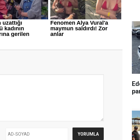
Ede
pa