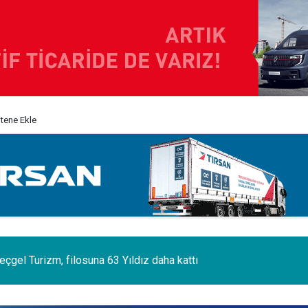
itene Ekle
 sektörünün acı kaybı; Cihan Yıldıran vefat etti