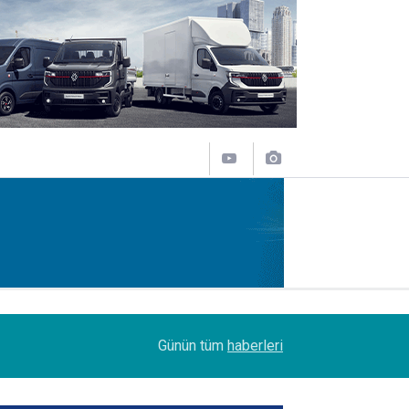
11:43
SOCAR Terminal de, MSC Tiger Servisi'nin uğrak 
Günün tüm
haberleri