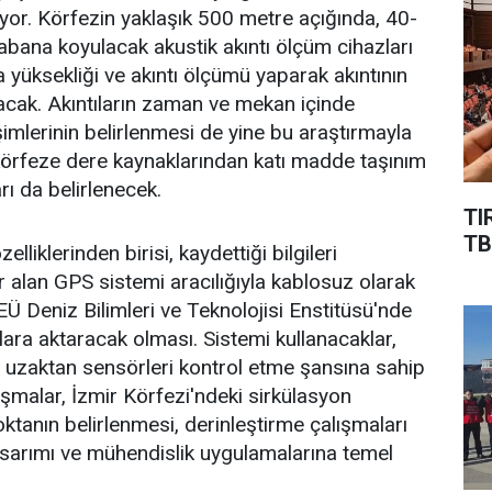
or. Körfezin yaklaşık 500 metre açığında, 40-
tabana koyulacak akustik akıntı ölçüm cihazları
a yüksekliği ve akıntı ölçümü yaparak akıntının
racak. Akıntıların zaman ve mekan içinde
imlerinin belirlenmesi de yine bu araştırmayla
körfeze dere kaynaklarından katı madde taşınım
arı da belirlenecek.
TI
TB
lliklerinden birisi, kaydettiği bilgileri
r alan GPS sistemi aracılığıyla kablosuz olarak
 Deniz Bilimleri ve Teknolojisi Enstitüsü'nde
lara aktaracak olması. Sistemi kullanacaklar,
 uzaktan sensörleri kontrol etme şansına sahip
ışmalar, İzmir Körfezi'ndeki sirkülasyon
oktanın belirlenmesi, derinleştirme çalışmaları
tasarımı ve mühendislik uygulamalarına temel