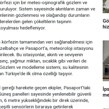
örfezi için bir meteo-oşinografik gözlem ve
ruluyor. Sistem sayesinde akıntıların zaman ve
mlerinin gözlenmesi ve olağandışı durumların
Gö
derelerden gelen çökeltilerin taşınım
hi
 koyulması hedefleniyor.
körfezin tamamından veri sağlanabilmesi için
zelbahçe ve Pasaport'a, meteoroloji istasyonu
irilecek. Bu istasyonlar, akıntı ve seviyenin
ınç, yağmur miktarı, sıcaklık gibi verileri de
Gözlem ve modelleme sistemi, su kalitesinin
dan Türkiye'de ilk olma özelliği taşıyor.
gereği harekete geçen ekipler, Pasaport'taki
İp
Güneş panelleri sayesinde yenilenebilir güvenli
me
m, 6 metre yüksekliğindeki bir direk üzerinde,
çeşitli sensörlerin biraraya getirilerek