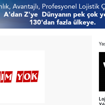
Ya
Lo
Yıl