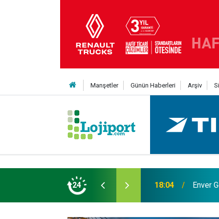
Manşetler
Günün Haberleri
Arşiv
S
 Yıldız daha kattı
24
12:50
Lojistik