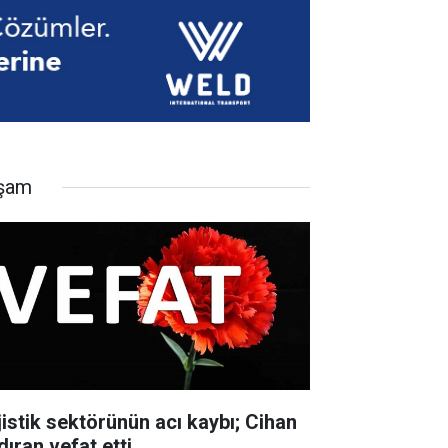
şam
jistik sektörünün acı kaybı; Cihan
dıran vefat etti