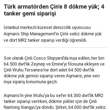
Türk armatörden Çin'e 8 dökme yük; 4
tanker gemi siparişi
İstanbul merkezli küresel denizcilik oyuncusu
Aqmaris Ship Management’in Çin’e sekiz dökme yük
ve dört MR2 tanker siparişi verdiği öğrenildi.
Son olarak Çinli Cosco Shipyard’da inşa edilen, her biri
64.500 dwt’lik Zeynep ve Emine’yi filosuna ekleyen ve
Çinli Wuhu Tersanesi’ne dört adet 64.500 dwt’lik
dökme yük gemisi siparişi veren Aqmaris, yine seri
inşa sipariş konumuna geçti.
Aqmaris’in yine Wuhu’ya bu sefer 64.500 dwt’lik MR2
tanker siparişi verirken, dökme yükler için de Çinli
Nantong Xiangyu’ya döndü. Şirket, 64.000 dwt’lik sekiz