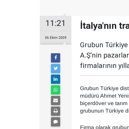
11:21
İtalya'nın t
06 Ekim 2009
Grubun Türkiye 
A.Ş'nin pazarl
firmalarının yıll
Grubun Türkiye dist
müdürü Ahmet Yenişehi
biçerdöver ve tarım
grubunun Türkiye di
Firma olarak grubun 