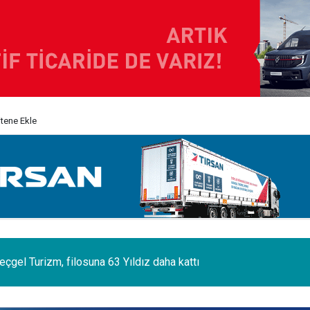
itene Ekle
 sektörünün acı kaybı; Cihan Yıldıran vefat etti