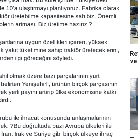
ete çıkarmak. Bu süre içinde Türkiye'deki
e 10'a ulaştırmayı planlıyoruz. Fabrika olarak
aktör üretebilme kapasitesine sahibiz. Önemli
plerin artması. Biz üretime hazırız.?
 şartlarına uygun özellikleri içeren, yüksek
yakıt tüketimine sahip traktör üreteceklerini,
Re
lerden ilgi göreceğini söyledi.
ve 
ahil olmak üzere bazı parçalarının yurt
belirten Yenişehirli, ürünün birçok parçasının
rek yerli payını artırıp ülke ekonomisine katkı
irdi.
 grubu ile ihracat konusunda anlaşmalarının
ek, ?Bu doğrultuda bazı Avrupa ülkeleri ile
 İran, Irak ve Suriye gibi birçok ülkeye ihraç