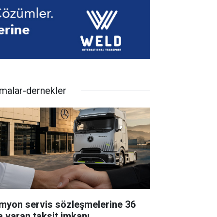
rmalar-dernekler
myon servis sözleşmelerine 36
a varan taksit imkanı