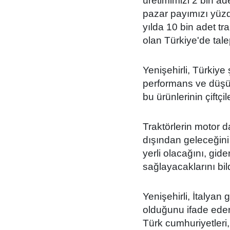
üretimimizi 2 bin ad
pazar payımızı yüzd
yılda 10 bin adet tr
olan Türkiye'de tale
Yenişehirli, Türkiye
performans ve düşük 
bu ürünlerinin çiftçi
Traktörlerin motor d
dışından geleceğini 
yerli olacağını, gide
sağlayacaklarını bild
Yenişehirli, İtalyan
olduğunu ifade eder
Türk cumhuriyetleri,