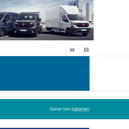
11:43
SOCAR Terminal de, MSC Tiger Servisi'nin uğrak 
Günün tüm
haberleri