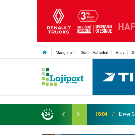
Manşetler
Günün Haberleri
Arşiv
S
 Yıldız daha kattı
24
12:50
Lojistik