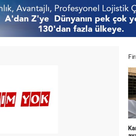
Fi
Ka
ay