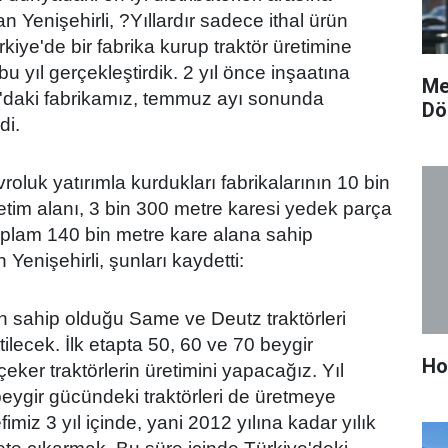
an Yenişehirli, ?Yıllardır sadece ithal ürün
rkiye'de bir fabrika kurup traktör üretimine
u yıl gerçekleştirdik. 2 yıl önce inşaatına
Me
daki fabrikamız, temmuz ayı sonunda
Dö
di.
roluk yatırımla kurdukları fabrikalarının 10 bin
etim alanı, 3 bin 300 metre karesi yedek parça
toplam 140 bin metre kare alana sahip
Yenişehirli, şunları kaydetti:
un sahip olduğu Same ve Deutz traktörleri
lecek. İlk etapta 50, 60 ve 70 beygir
Ho
çeker traktörlerin üretimini yapacağız. Yıl
ygir gücündeki traktörleri de üretmeye
miz 3 yıl içinde, yani 2012 yılına kadar yılık