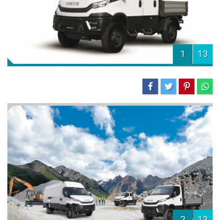
1
13
2
13