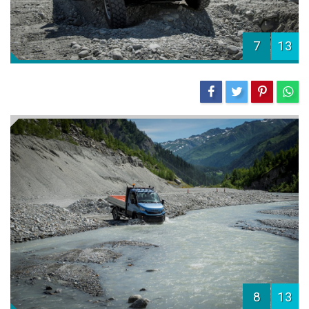
7
13
8
13