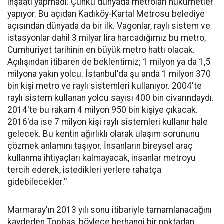
inşaatı yapmadı. Çünkü dünyada metroları hükümetler
yapıyor. Bu açıdan Kadıköy-Kartal Metrosu belediye
açısından dünyada da bir ilk. Vagonlar, raylı sistem ve
istasyonlar dahil 3 milyar lira harcadığımız bu metro,
Cumhuriyet tarihinin en büyük metro hattı olacak.
Açılışından itibaren de beklentimiz; 1 milyon ya da 1,5
milyona yakın yolcu. İstanbul'da şu anda 1 milyon 370
bin kişi metro ve raylı sistemleri kullanıyor. 2004'te
raylı sistem kullanan yolcu sayısı 400 bin civarındaydı.
2014'te bu rakam 4 milyon 950 bin kişiye çıkacak.
2016'da ise 7 milyon kişi raylı sistemleri kullanır hale
gelecek. Bu kentin ağırlıklı olarak ulaşım sorununu
çözmek anlamını taşıyor. İnsanların bireysel araç
kullanma ihtiyaçları kalmayacak, insanlar metroyu
tercih ederek, istedikleri yerlere rahatça
gidebilecekler.''
Marmaray'ın 2013 yılı sonu itibariyle tamamlanacağını
kaydeden Topbaş, böylece herhangi bir noktadan