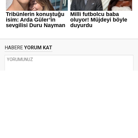
HABERE
YORUM KAT
UYARI:
Küfür, hakaret, rencide edici cümleler veya imalar, inançlara saldırı
içeren, imla kuralları ile yazılmamış,