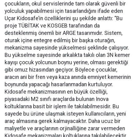
çocukların, okul servislerinde tam olarak güvenli bir
yolculuk yapabilmesi için tasarlandığını ifade eden
Uçar Kidosafe’in özelliklerini şu şekilde anlattı: “Bu
proje TÜBİTAK ve KOSGEB tarafından da
desteklenmiş önemli bir ARGE tasarımıdır. Sistem,
oturak içine entegre edilmiş bir başka oturağın,
mekanizma sayesinde yükselmesi şeklinde çalışıyor.
Bu yükselme sayesinde arkalıkta takılı olan 3N kemer
kayışı çocuk yolcunun boynu yerine, olması gerektiği
gibi omuz hizasından geçiyor. Böylece çocuklar,
aracın ani bir fren veya kaza anında emniyet kemerinin
boynunda yapacağı hasarlanmadan kurtuluyor.
Kidosafe mekanizmasının en büyük özelliği,
piyasadaki M2 sınıfı araçlarda bulunan Inova
koltuklarına basit bir işlem ile takılabilmesidir. Bu
sayede bu ürüne ulaşmak isteyen kullanıcıların, yeni
araç almasına gerek kalmayacaktır. Daha ucuz bir
maliyetle ve araçlarının orjinalliğine zarar vermeden
Kidosafe mekanizmaları koltuklarına takılabilecektir.