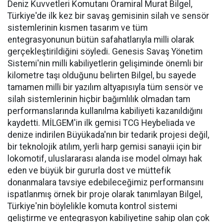
Deniz Kuvvetleri Komutanı Oramiral Murat Bilgel,
Türkiye'de ilk kez bir savaş gemisinin silah ve sensör
sistemlerinin kısmen tasarım ve tüm
entegrasyonunun bütün safahatlarıyla milli olarak
gerçekleştirildiğini söyledi. Genesis Savaş Yönetim
Sistemi'nin milli kabiliyetlerin gelişiminde önemli bir
kilometre taşı olduğunu belirten Bilgel, bu sayede
tamamen milli bir yazılım altyapısıyla tüm sensör ve
silah sistemlerinin hiçbir bağımlılık olmadan tam
performanslarında kullanılma kabiliyeti kazanıldığını
kaydetti. MİLGEM'in ilk gemisi TCG Heybeliada ve
denize indirilen Büyükada'nın bir tedarik projesi değil,
bir teknolojik atılım, yerli harp gemisi sanayii için bir
lokomotif, uluslararası alanda ise model olmayı hak
eden ve büyük bir gururla dost ve müttefik
donanmalara tavsiye edebileceğimiz performansını
ispatlanmış örnek bir proje olarak tanımlayan Bilgel,
Türkiye'nin böylelikle komuta kontrol sistemi
geliştirme ve entegrasyon kabiliyetine sahip olan çok