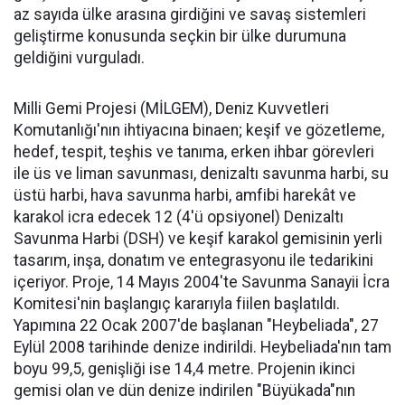
az sayıda ülke arasına girdiğini ve savaş sistemleri
geliştirme konusunda seçkin bir ülke durumuna
geldiğini vurguladı.
Milli Gemi Projesi (MİLGEM), Deniz Kuvvetleri
Komutanlığı'nın ihtiyacına binaen; keşif ve gözetleme,
hedef, tespit, teşhis ve tanıma, erken ihbar görevleri
ile üs ve liman savunması, denizaltı savunma harbi, su
üstü harbi, hava savunma harbi, amfibi harekât ve
karakol icra edecek 12 (4'ü opsiyonel) Denizaltı
Savunma Harbi (DSH) ve keşif karakol gemisinin yerli
tasarım, inşa, donatım ve entegrasyonu ile tedarikini
içeriyor. Proje, 14 Mayıs 2004'te Savunma Sanayii İcra
Komitesi'nin başlangıç kararıyla fiilen başlatıldı.
Yapımına 22 Ocak 2007'de başlanan "Heybeliada", 27
Eylül 2008 tarihinde denize indirildi. Heybeliada'nın tam
boyu 99,5, genişliği ise 14,4 metre. Projenin ikinci
gemisi olan ve dün denize indirilen "Büyükada"nın