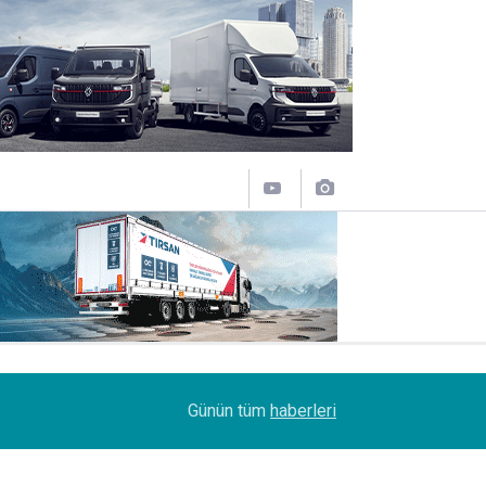
12:50
Lojistik sektörünün acı kaybı; Cihan Yıldıran vefat
Günün tüm
haberleri