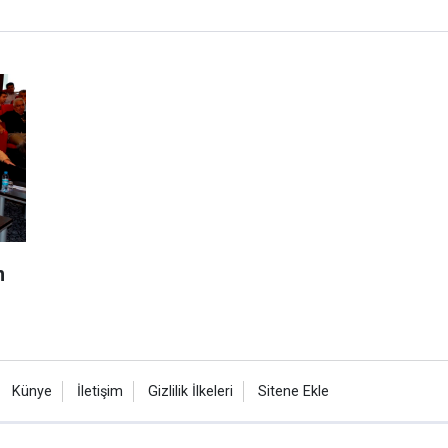
n
Künye
İletişim
Gizlilik İlkeleri
Sitene Ekle