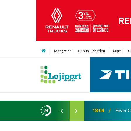
Manşetler
Günün Haberleri
Arşiv
S
24
18:04
Enver G