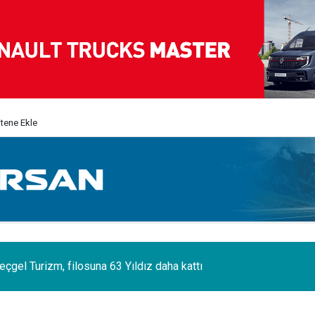
itene Ekle
eçgel Turizm, filosuna 63 Yıldız daha kattı