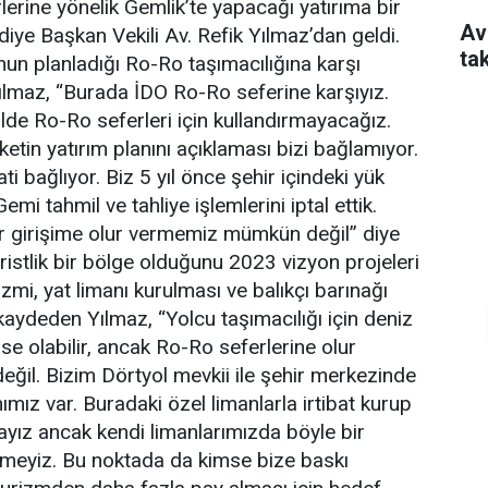
erine yönelik Gemlik’te yapacağı yatırıma bir
Av
diye Başkan Vekili Av. Refik Yılmaz’dan geldi.
ta
nun planladığı Ro-Ro taşımacılığına karşı
 Yılmaz, “Burada İDO Ro-Ro seferine karşıyız.
ilde Ro-Ro seferleri için kullandırmayacağız.
rketin yatırım planını açıklaması bizi bağlamıyor.
ti bağlıyor. Biz 5 yıl önce şehir içindeki yük
 Gemi tahmil ve tahliye işlemlerini iptal ettik.
ir girişime olur vermemiz mümkün değil” diye
ristlik bir bölge olduğunu 2023 vizyon projeleri
izmi, yat limanı kurulması ve balıkçı barınağı
aydeden Yılmaz, “Yolcu taşımacılığı için deniz
se olabilir, ancak Ro-Ro seferlerine olur
il. Bizim Dörtyol mevkii ile şehir merkezinde
ımız var. Buradaki özel limanlarla irtibat kurup
ayız ancak kendi limanlarımızda böyle bir
meyiz. Bu noktada da kimse bize baskı