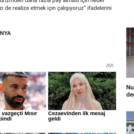
turizmden daha fazla pay alması için hedef
 de realize etmek için çalışıyoruz” ifadelerini
ÜNYA
Nu
de