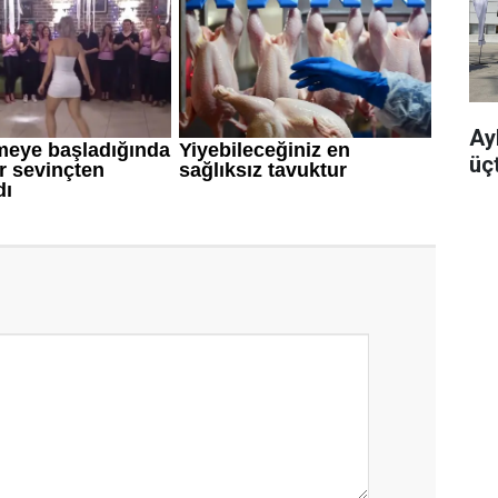
Ayb
üç