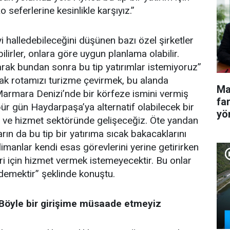
 seferlerine kesinlikle karşıyız.”
i halledebileceğini düşünen bazı özel şirketler
bilirler, onlara göre uygun planlama olabilir.
rak bundan sonra bu tip yatırımlar istemiyoruz”
arak rotamızı turizme çevirmek, bu alanda
Ma
Marmara Denizi’nde bir körfeze ismini vermiş
fa
bür gün Haydarpaşa’ya alternatif olabilecek bir
yö
 ve hizmet sektöründe gelişeceğiz. Öte yandan
rın da bu tip bir yatırıma sıcak bakacaklarını
manlar kendi esas görevlerini yerine getirirken
ri için hizmet vermek istemeyecektir. Bu onlar
 demektir” şeklinde konuştu.
 Böyle bir girişime müsaade etmeyiz