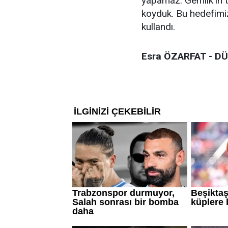
yapamaz. Gemlik’in 
koyduk. Bu hedefimizi
kullandı.
Esra ÖZARFAT - D