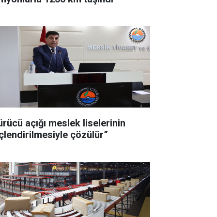
ürücü açığı meslek liselerinin
çlendirilmesiyle çözülür”