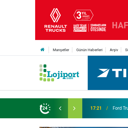
Manşetler
Günün Haberleri
Arşiv
S
eni Nesil Kabin Projesi’nde birleşecek
24
10:35
Treylerd