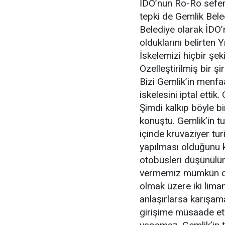
İDO’nun Ro-Ro seferl
tepki de Gemlik Bele
Belediye olarak İDO’
olduklarını belirten
İskelemizi hiçbir şek
Özelleştirilmiş bir şi
Bizi Gemlik’in menfaa
iskelesini iptal ettik.
Şimdi kalkıp böyle b
konuştu. Gemlik’in tu
içinde kruvaziyer tur
yapılması olduğunu k
otobüsleri düşünülür
vermemiz mümkün değ
olmak üzere iki liman
anlaşırlarsa karışam
girişime müsaade et