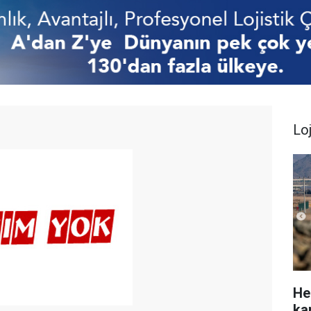
Loj
He
ka