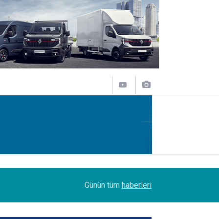
09:47
Her biri 120 tonluk 3 Boeing 777, kamyonlarla 1
Günün tüm
haberleri