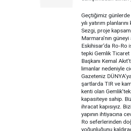
Geçtiğimiz günlerde
yılı yatırım planlar
Sezgi, proje kapsamı
Marmara’nın güneyi 
Eskihisar’da Ro-Ro is
tepki Gemlik Ticare
Başkanı Kemal Akıt’t
limanlar nedeniyle c
Gazeteniz DÜNYA’ya 
şartlarda TIR ve ka
kenti olan Gemlik’tek
kapasiteye sahip. Biz
ihracat kapısıyız. B
yapının ihtiyacına c
Ro seferlerinden doğa
yoğunluğunu kaldırac