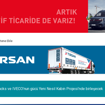
itene Ekle
e iç pazar daraldı, ihracat şaha kalktı