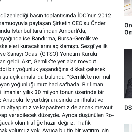
 düzenlediği basın toplantısında İDO’nun 2012
ını kamuoyuyla paylaşan Şirketin CEO’su Önder
Or
nda İstanbul tarafından Ambarlı’da,
Om
ayağında ise Bandırma, Bursa-Gemlik ve
keleleri kuracaklarını açıklamıştı. Sezgi’ye ilk
t ve Sanayi Odası (GTSO) Yönetim Kurulu
an geldi. Akıt, Gemlik’te yer alan mevcut
iddi bir yoğunluk yaşandığına dikkat çekerek
şu açıklamalarda bulundu: “Gemlik’te normal
myon yoğunluğumuz had safhada. Bir liman
i limanlar yıllık 30 milyon tonun üzerinde bir
 Anadolu ile yurtdışı arasında bir ithalat ve
izim altyapımız ve kapasitemiz de ancak mevcut
DS
evap verebilecek düzeyde. Ayrıca düşünülen Ro-
cak olan trafiğe hazır değiliz. Trafik
ak yolumuz yok. Ayrıca bu tip bir yatırım için