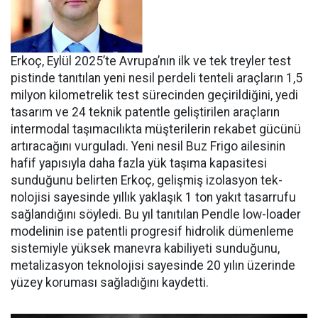
Erkoç, Eylül 2025’te Avru­pa’nın ilk ve tek treyler test
pistin­de tanıtılan yeni nesil perdeli ten­teli araçların 1,5
milyon kilomet­relik test sürecinden geçirildiğini, yedi
tasarım ve 24 teknik patentle geliştirilen araçların
intermodal taşımacılıkta müşterilerin reka­bet gücünü
artıracağını vurgula­dı. Yeni nesil Buz Frigo ailesinin
hafif yapısıyla daha fazla yük ta­şıma kapasitesi
sunduğunu belir­ten Erkoç, gelişmiş izolasyon tek­
nolojisi sayesinde yıllık yaklaşık 1 ton yakıt tasarrufu
sağlandığı­nı söyledi. Bu yıl tanıtılan Pendle low-loader
modelinin ise patent­li progresif hidrolik dümenleme
sistemiyle yüksek manevra kabi­liyeti sunduğunu,
metalizasyon teknolojisi sayesinde 20 yılın üze­rinde
yüzey koruması sağladığını kaydetti.