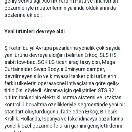
geniş ser­vis ağı, AloTIR Yardım Hattı ve finansman
çözümleriyle müşte­rilerinin yanında olduklarını da
sözlerine ekledi.
Yeni ürünleri devreye aldı
Şirketin bu yıl Avrupa pazar­larına yönelik çok sayıda
yeni ürünü devreye aldığını belirten Erkoç, SLS HS
sabit low-bed, SOK LG ticari araç taşıyıcısı, Mega
Curtainsider Swap Body, alüminyum damper,
devrilme­yen silo ve kimyasal tanker gibi ürünlerin
farklı ülkelerin ope­rasyonel ihtiyaçlarına göre geliş­
tirildiğini söyledi. Almanya için geliştirilen STS 32
bitüm tan­kerinin elektrikli ısıtma siste­mi ve uzaktan
kontrollü boşalt­ma özellikleriyle segmentinde yeni bir
standart oluşturduğunu ifade eden Erkoç, Birleşik
Kral­lık, Hollanda, İspanya ve İskan­dinavya pazarlarına
yönelik özel çözümlerle ürün gamını geniş­lettiklerini