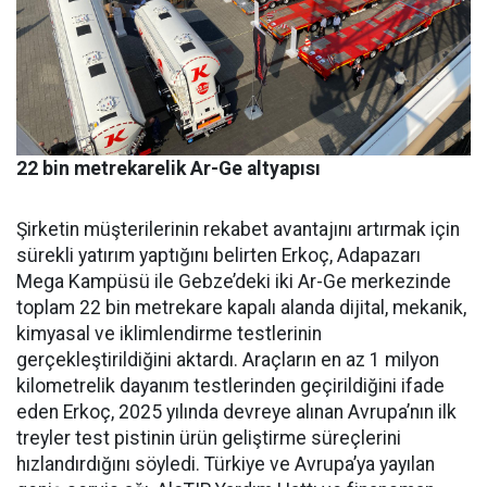
22 bin metrekarelik Ar-Ge altyapısı
Şirketin müşterilerinin reka­bet avantajını artırmak için
sü­rekli yatırım yaptığını belirten Erkoç, Adapazarı
Mega Kampü­sü ile Gebze’deki iki Ar-Ge mer­kezinde
toplam 22 bin metreka­re kapalı alanda dijital, mekanik,
kimyasal ve iklimlendirme test­lerinin
gerçekleştirildiğini ak­tardı. Araçların en az 1 milyon
kilometrelik dayanım testlerin­den geçirildiğini ifade
eden Er­koç, 2025 yılında devreye alınan Avrupa’nın ilk
treyler test pisti­nin ürün geliştirme süreçlerini
hızlandırdığını söyledi. Türkiye ve Avrupa’ya yayılan