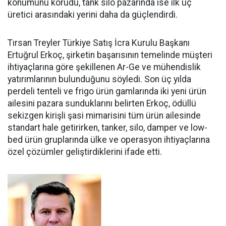
konumunu korudu, tank silo pazarında ise ilk üç
üretici arasındaki yerini daha da güçlen­dirdi.
Tırsan Treyler Türkiye Satış İcra Kurulu Başkanı
Ertuğrul Er­koç, şirketin başarısının teme­linde müşteri
ihtiyaçlarına göre şekillenen Ar-Ge ve mühendislik
yatırımlarının bulunduğunu söy­ledi. Son üç yılda
perdeli tenteli ve frigo ürün gamlarında iki yeni ürün
ailesini pazara sundukları­nı belirten Erkoç, ödüllü
sekizgen kirişli şasi mimarisini tüm ürün ailesinde
standart hale getirir­ken, tanker, silo, damper ve low­
bed ürün gruplarında ülke ve ope­rasyon ihtiyaçlarına
özel çözüm­ler geliştirdiklerini ifade etti.