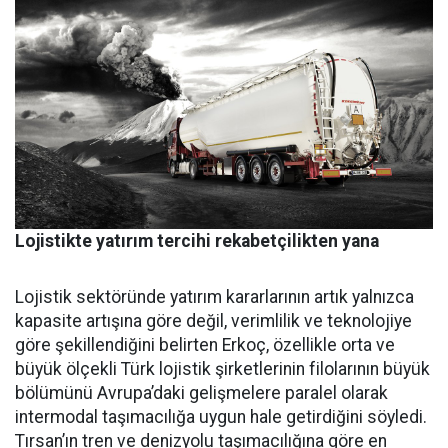
Lojistikte yatırım tercihi rekabetçilikten yana
Lojistik sektöründe yatırım ka­rarlarının artık yalnızca
kapasi­te artışına göre değil, verimlilik ve teknolojiye
göre şekillendiği­ni belirten Erkoç, özellikle orta ve
büyük ölçekli Türk lojistik şirket­lerinin filolarının büyük
bölümü­nü Avrupa’daki gelişmelere para­lel olarak
intermodal taşımacılı­ğa uygun hale getirdiğini söyledi.
Tırsan’ın tren ve denizyolu taşı­macılığına göre en