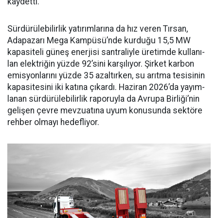
kaydetti.
Sürdürülebilirlik yatırımları­na da hız veren Tırsan,
Adapaza­rı Mega Kampüsü’nde kurduğu 15,5 MW
kapasiteli güneş ener­jisi santraliyle üretimde kullanı­
lan elektriğin yüzde 92’sini karşı­lıyor. Şirket karbon
emisyonları­nı yüzde 35 azaltırken, su arıtma tesisinin
kapasitesini iki katına çıkardı. Haziran 2026’da yayım­
lanan sürdürülebilirlik raporuyla da Avrupa Birliği’nin
gelişen çev­re mevzuatına uyum konusunda sektöre
rehber olmayı hedefliyor.