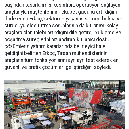
başından ta­sarlanmış, kesintisiz operasyon sağlayan
araçlarıyla müşterile­rinin rekabet gücünü artırdığını
ifade eden Erkoç, sektörde yaşa­nan sürücü bulma ve
sürücüyü el­de tutma sorunlarının da kullanı­mı kolay
araçlara olan talebi ar­tırdığını dile getirdi. Yükleme ve
boşaltma süreçlerini hızlandıran, kullanıcı dostu
çözümlerin yatı­rım kararlarında belirleyici hale
geldiğini belirten Erkoç, Tırsan mühendislerinin
araçların tüm fonksiyonlarını ayrı ayrı test ede­rek en
güvenli ve pratik çözümleri geliştirdiğini söyledi.