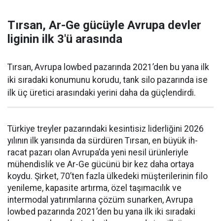
Tırsan, Ar-Ge gücüyle Avrupa devler
liginin ilk 3'ü arasında
Tırsan, Avrupa lowbed pazarında 2021’den bu yana ilk
iki sıradaki konumunu korudu, tank silo pazarında ise
ilk üç üretici arasındaki yerini daha da güçlen­dirdi.
Türkiye treyler pazarın­daki kesintisiz liderliğini 2026
yılının ilk yarısında da sürdüren Tırsan, en büyük ih­
racat pazarı olan Avrupa’da yeni nesil ürünleriyle
mühendislik ve Ar-Ge gücünü bir kez daha orta­ya
koydu. Şirket, 70’ten fazla ül­kedeki müşterilerinin filo
yenile­me, kapasite artırma, özel taşıma­cılık ve
intermodal yatırımlarına çözüm sunarken, Avrupa
lowbed pazarında 2021’den bu yana ilk iki sıradaki