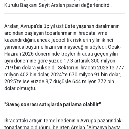
Kurulu Başkanı Seyit Arslan pazarı değerlendirdi.
Arslan, Avrupa'da üç yıl üst üste yaşanan daralma­nın
ardından başlayan toparlan­manın ihracata ivme
kazandır­dığını, ancak jeopolitik riskle­rin yılın ikinci
yarısında büyüme hızını sınırlayacağını söyledi. Ocak-
Haziran 2026 döneminde treyler ihracatı geçen yılın
aynı dönemine göre yüzde 17,3 artarak 300 milyon
719 bin dolara yüksel­di. Sektörün ihracatı 2023'te 777
milyon 402 bin dolar, 2024'te 670 milyon 91 bin dolar,
2025'te ise yüzde 3,7 düşüşle 644 milyon 772 bin
dolar olmuştu.
"Savaş sonrası satışlarda patlama olabilir"
İhracattaki artışın temel nede­ninin Avrupa pazarındaki
topar­lanma olduğunu belirten Arslan, "Almanya başta