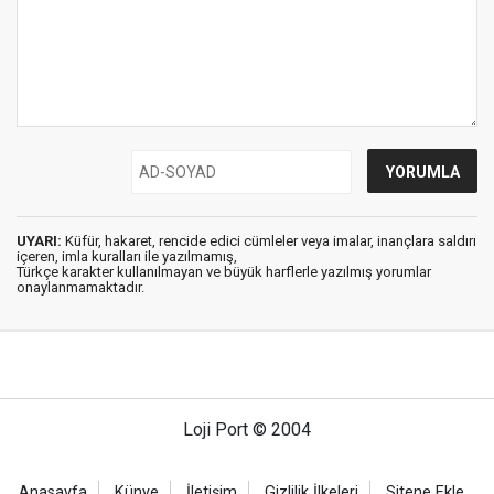
UYARI:
Küfür, hakaret, rencide edici cümleler veya imalar, inançlara saldırı
içeren, imla kuralları ile yazılmamış,
Türkçe karakter kullanılmayan ve büyük harflerle yazılmış yorumlar
onaylanmamaktadır.
Loji Port © 2004
Anasayfa
Künye
İletişim
Gizlilik İlkeleri
Sitene Ekle