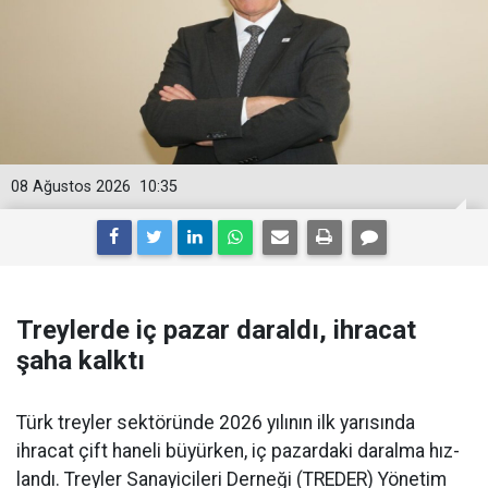
08 Ağustos 2026
10:35
Treylerde iç pazar daraldı, ihracat
şaha kalktı
Türk treyler sektöründe 2026 yılının ilk yarısın­da
ihracat çift haneli bü­yürken, iç pazardaki daralma hız­
landı. Treyler Sanayicileri Der­neği (TREDER) Yönetim