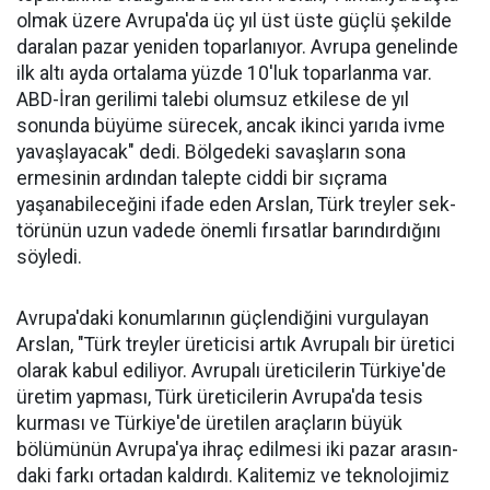
olmak üzere Av­rupa'da üç yıl üst üste güçlü şe­kilde
daralan pazar yeniden to­parlanıyor. Avrupa genelinde
ilk altı ayda ortalama yüzde 10'luk toparlanma var.
ABD-İran geri­limi talebi olumsuz etkilese de yıl
sonunda büyüme sürecek, ancak ikinci yarıda ivme
yavaşlayacak" dedi. Bölgedeki savaşların sona
ermesinin ardından talepte ciddi bir sıçrama
yaşanabileceğini ifa­de eden Arslan, Türk treyler sek­
törünün uzun vadede önemli fır­satlar barındırdığını
söyledi.
Avrupa'daki konumlarının güçlendiğini vurgulayan
Arslan, "Türk treyler üreticisi artık Avru­palı bir üretici
ola­rak kabul ediliyor. Avrupalı üreticile­rin Türkiye'de
üre­tim yapması, Türk üreticilerin Avru­pa'da tesis
kurması ve Türkiye'de üreti­len araçların büyük
bölümünün Avru­pa'ya ihraç edilme­si iki pazar arasın­
daki farkı ortadan kaldırdı. Kalitemiz ve teknolojimiz