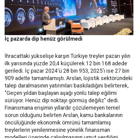
İç pazarda dip henüz görülmedi
İhracattaki yükselişe karşın Türkiye treyler pazarı yılın
ilk yarısında yüzde 20,4 küçülerek 12 bin 168 adede
geriledi. İç pa­zar 2024'ü 28 bin 953, 2025'i ise 27 bin
909 adetle tamamlamış­tı. Arslan, lojistik sektöründeki
talep daralmasının yatırımları baskıladığını belirterek,
"Geçen yıldan başlayan aşağı yönlü talep eğilimi
sürüyor. Henüz dip nok­tayı görmüş değiliz" dedi.
Finans­mana erişimin yıllardır çözüle­meyen temel
sorun olduğunu be­lirten Arslan, kamu bankalarının
öncülüğünde ekonomik ömrü­nü tamamlamış
treylerlerin ye­nilenmesine yönelik finansman
modelleri üzerinde çalışılması­nın umut verdiğini