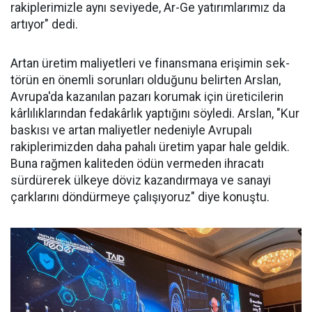
ra­kiplerimizle aynı seviyede, Ar-Ge ya­tırımlarımız da
ar­tıyor" dedi.
Artan üretim ma­liyetleri ve finans­mana erişimin sek­
törün en önemli sorunları oldu­ğunu belirten Arslan,
Avrupa'da kazanılan pazarı korumak için üreticilerin
kârlılıklarından fe­dakârlık yaptığını söyledi. Arslan, "Kur
baskısı ve artan maliyetler nedeniyle Avrupalı
rakiplerimiz­den daha pahalı üretim yapar ha­le geldik.
Buna rağmen kaliteden ödün vermeden ihracatı
sürdüre­rek ülkeye döviz kazandırmaya ve sanayi
çarklarını döndürmeye ça­lışıyoruz" diye konuştu.