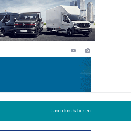
14:09
Petrol Ofisi Grubu 18. kez zirvede
Günün tüm
haberleri