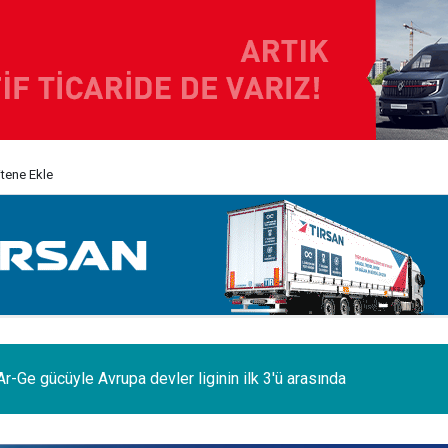
itene Ekle
odelleri Ağustos’a özel 1.199.000 TL’den başlayan fiyatlarla