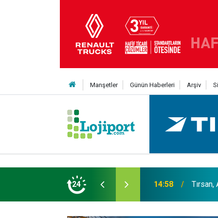
Manşetler
Günün Haberleri
Arşiv
S
er liginin ilk 3'ü arasında
24
14:19
MAXUS m