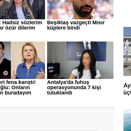
Ayb
üç