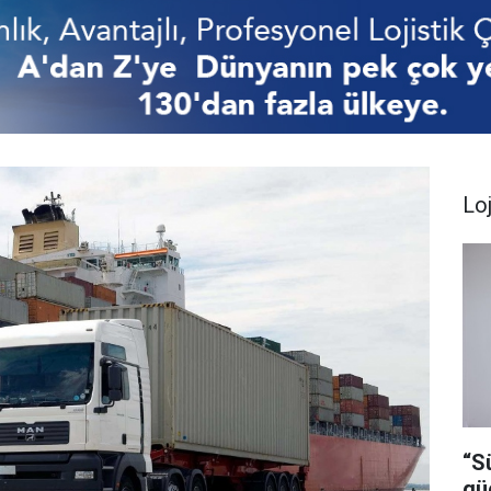
Loj
“S
gü