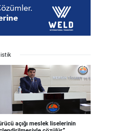
istik
ürücü açığı meslek liselerinin
çlendirilmesiyle çözülür”