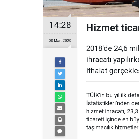
14:28
Hizmet ticar
08 Mart 2020
2018'de 24,6 mil
ihracatı yapılır
ithalat gerçekleş
TÜİK'in bu yıl ilk def
İstatistikleri'nden d
hizmet ihracatı, 23,3
ticareti içinde en bü
taşımacılık hizmetleri