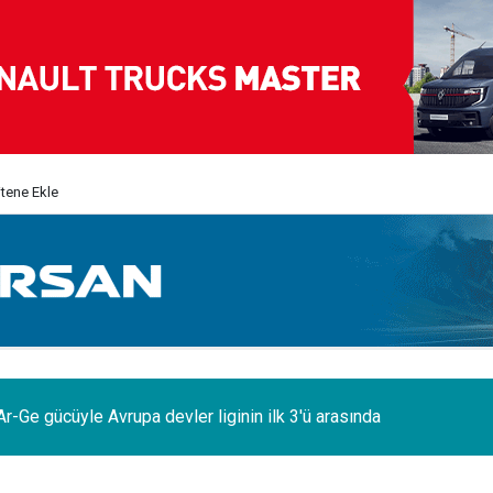
itene Ekle
Ar-Ge gücüyle Avrupa devler liginin ilk 3'ü arasında