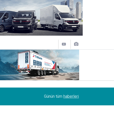
14:19
MAXUS modelleri Ağustos’a özel 1.199.000 TL’d
Günün tüm
haberleri