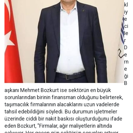
kl
iy
e
ci
le
r
D
e
rn
e
ği
B
aşkanı Mehmet Bozkurt ise sektörün en büyük
sorunlarından birinin finansman olduğunu belirterek,
taşımacılık firmalarının alacaklarını uzun vadelerde
tahsil edebildiğini söyledi. Bu durumun işletmeler
üzerinde ciddi bir nakit baskısı oluşturduğunu ifade
eden Bozkurt, "Firmalar, ağır maliyetlerin altında
çalışıyor. Her geçen gün sektörün sorunları artıyor.