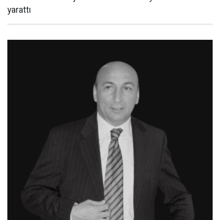
yarattı