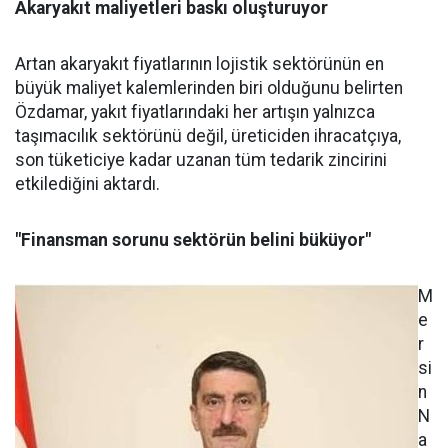
Akaryakıt maliyetleri baskı oluşturuyor
Artan akaryakıt fiyatlarının lojistik sektörünün en
büyük maliyet kalemlerinden biri olduğunu belirten
Özdamar, yakıt fiyatlarındaki her artışın yalnızca
taşımacılık sektörünü değil, üreticiden ihracatçıya,
son tüketiciye kadar uzanan tüm tedarik zincirini
etkilediğini aktardı.
"Finansman sorunu sektörün belini büküyor"
M
e
r
si
n
N
a