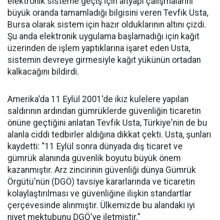
elektronik sisteme geçiş için altyapı çalışmalarını
büyük oranda tamamladığı bilgisini veren Tevfik Usta,
Bursa olarak sistem için hazır olduklarının altını çizdi.
Şu anda elektronik uygulama başlamadığı için kağıt
üzerinden de işlem yaptıklarına işaret eden Usta,
sistemin devreye girmesiyle kağıt yükünün ortadan
kalkacağını bildirdi.
Amerika'da 11 Eylül 2001'de ikiz kulelere yapılan
saldırının ardından gümrüklerde güvenliğin ticaretin
önüne geçtiğini anlatan Tevfik Usta, Türkiye'nin de bu
alanla ciddi tedbirler aldığına dikkat çekti. Usta, şunları
kaydetti: "11 Eylül sonra dünyada dış ticaret ve
gümrük alanında güvenlik boyutu büyük önem
kazanmıştır. Arz zincirinin güvenliği dünya Gümrük
Örgütü'nün (DGÖ) tavsiye kararlarında ve ticaretin
kolaylaştırılması ve güvenliğine ilişkin standartlar
çerçevesinde alınmıştır. Ülkemizde bu alandaki iyi
niyet mektubunu DGÖ'ye iletmiştir."