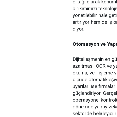
ortağı olarak konuml
birikimimizi teknoloj
yönetilebilir hale ge
artırıyor hem de iş o
diyor.
Otomasyon ve Yapay
Dijitalleşmenin en gü
azaltması. OCR ve ya
okuma, veri işleme 
ölçüde otomatikleşiy
uyarıları ise firmalar
güçlendiriyor. Gerçek 
operasyonel kontrol
dönemde yapay zekâ, 
sektörde belirleyici 