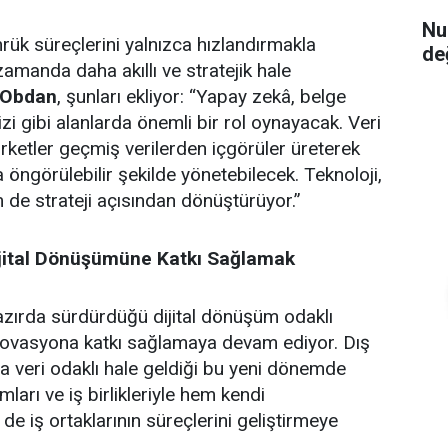
Nu
mrük süreçlerini yalnızca hızlandırmakla
de
amanda daha akıllı ve stratejik hale
Obdan
, şunları ekliyor: “Yapay zekâ, belge
izi gibi alanlarda önemli bir rol oynayacak. Veri
irketler geçmiş verilerden içgörüler üreterek
 öngörülebilir şekilde yönetebilecek. Teknoloji,
de strateji açısından dönüştürüyor.”
ijital Dönüşümüne Katkı Sağlamak
azırda sürdürdüğü dijital dönüşüm odaklı
inovasyona katkı sağlamaya devam ediyor. Dış
ha veri odaklı hale geldiği bu yeni dönemde
ımları ve iş birlikleriyle hem kendi
e iş ortaklarının süreçlerini geliştirmeye