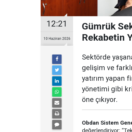
12:21
Gümrük Sekt
Rekabetin Y
10 Haziran 2026
Sektörde yaşana
gelişim ve farkl
yatırım yapan fir
yönetimi gibi k
öne çıkıyor.
Obdan Sistem Gene
değerlendiriyor: “Tek