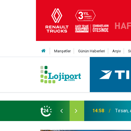
Manşetler
Günün Haberleri
Arşiv
S
er liginin ilk 3'ü arasında
24
14:19
MAXUS m