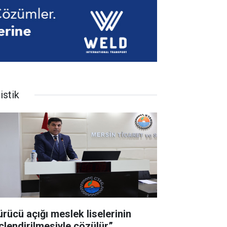
istik
ürücü açığı meslek liselerinin
çlendirilmesiyle çözülür”