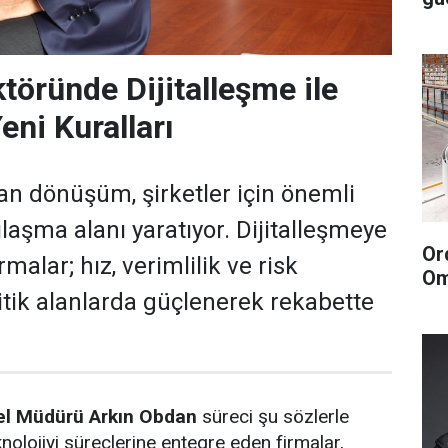
öründe Dijitalleşme ile
eni Kuralları
n dönüşüm, şirketler için önemli
ılaşma alanı yaratıyor. Dijitalleşmeye
Or
malar; hız, verimlilik ve risk
Om
ritik alanlarda güçlenerek rekabette
l Müdürü Arkın Obdan
süreci şu sözlerle
nolojiyi süreçlerine entegre eden firmalar,