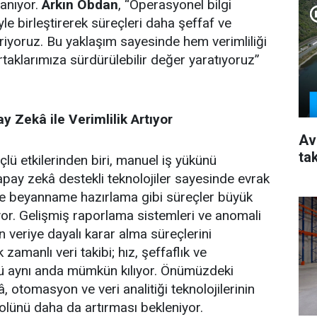
anıyor.
Arkın Obdan
, “Operasyonel bilgi
iyle birleştirerek süreçleri daha şeffaf ve
tiriyoruz. Bu yaklaşım sayesinde hem verimliliği
rtaklarımıza sürdürülebilir değer yaratıyoruz”
 Zekâ ile Verimlilik Artıyor
Av
ta
çlü etkilerinden biri, manuel iş yükünü
pay zekâ destekli teknolojiler sayesinde evrak
ve beyanname hazırlama gibi süreçler büyük
or. Gelişmiş raporlama sistemleri ve anomali
ın veriye dayalı karar alma süreçlerini
zamanlı veri takibi; hız, şeffaflık ve
ü aynı anda mümkün kılıyor. Önümüzdeki
otomasyon ve veri analitiği teknolojilerinin
rolünü daha da artırması bekleniyor.