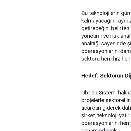
Bu teknolojilerin gü
kalmayacağını; aynı z
getireceğini belirten
yönetimi ve risk anal
analitiği sayesinde ş
operasyonlarını daha
sektörü hem hız hem 
Hedef: Sektörün D
Obdan Sistem, halih
projelerle sektörel 
ticaretin giderek da
şirket, teknoloji yatır
operasyonlarını hem d
devam edecek.