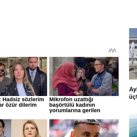
Ayb
üç