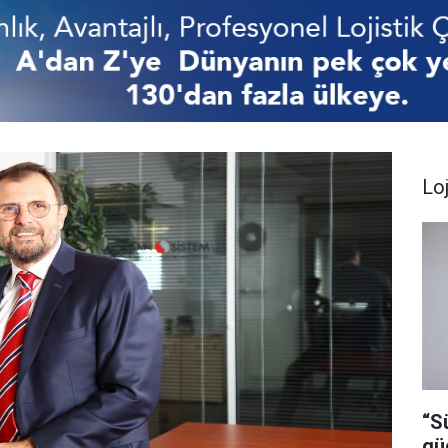
Loj
“S
gü