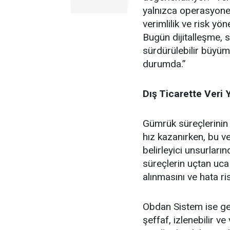
yalnızca operasyonel
verimlilik ve risk yö
Bugün dijitalleşme, s
sürdürülebilir büyüm
durumda.”
Dış Ticarette Veri
Gümrük süreçlerinin d
hız kazanırken, bu v
belirleyici unsurlarınd
süreçlerin uçtan uca
alınmasını ve hata ri
Obdan Sistem ise gel
şeffaf, izlenebilir ve