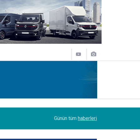
14:09
Petrol Ofisi Grubu 18. kez zirvede
Günün tüm
haberleri