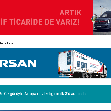
itene Ekle
odelleri Ağustos’a özel 1.199.000 TL’den başlayan fiyatlarla