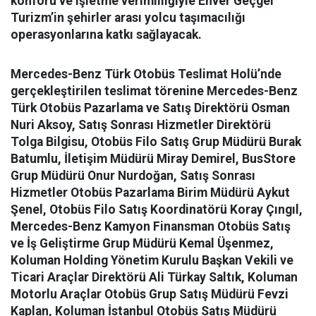
konforu ve işletme verimliliğiyle Enver Geçgel
Turizm’in şehirler arası yolcu taşımacılığı
operasyonlarına katkı sağlayacak.
Mercedes-Benz Türk Otobüs Teslimat Holü’nde
gerçekleştirilen teslimat törenine Mercedes-Benz
Türk Otobüs Pazarlama ve Satış Direktörü Osman
Nuri Aksoy, Satış Sonrası Hizmetler Direktörü
Tolga Bilgisu, Otobüs Filo Satış Grup Müdürü Burak
Batumlu, İletişim Müdürü Miray Demirel, BusStore
Grup Müdürü Onur Nurdoğan, Satış Sonrası
Hizmetler Otobüs Pazarlama Birim Müdürü Aykut
Şenel, Otobüs Filo Satış Koordinatörü Koray Çıngıl,
Mercedes-Benz Kamyon Finansman Otobüs Satış
ve İş Geliştirme Grup Müdürü Kemal Üşenmez,
Koluman Holding Yönetim Kurulu Başkan Vekili ve
Ticari Araçlar Direktörü Ali Türkay Saltık, Koluman
Motorlu Araçlar Otobüs Grup Satış Müdürü Fevzi
Kaplan, Koluman İstanbul Otobüs Satış Müdürü