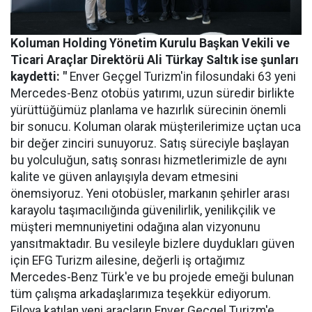
Koluman Holding Yönetim Kurulu Başkan Vekili ve
Ticari Araçlar Direktörü Ali Türkay Saltık ise şunları
kaydetti: "
Enver Geçgel Turizm'in filosundaki 63 yeni
Mercedes-Benz otobüs yatırımı, uzun süredir birlikte
yürüttüğümüz planlama ve hazırlık sürecinin önemli
bir sonucu. Koluman olarak müşterilerimize uçtan uca
bir değer zinciri sunuyoruz. Satış süreciyle başlayan
bu yolculuğun, satış sonrası hizmetlerimizle de aynı
kalite ve güven anlayışıyla devam etmesini
önemsiyoruz. Yeni otobüsler, markanın şehirler arası
karayolu taşımacılığında güvenilirlik, yenilikçilik ve
müşteri memnuniyetini odağına alan vizyonunu
yansıtmaktadır. Bu vesileyle bizlere duydukları güven
için EFG Turizm ailesine, değerli iş ortağımız
Mercedes-Benz Türk'e ve bu projede emeği bulunan
tüm çalışma arkadaşlarımıza teşekkür ediyorum.
Filoya katılan yeni araçların Enver Geçgel Turizm'e