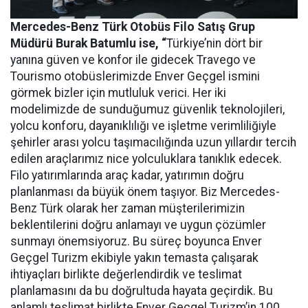
Mercedes-Benz Türk Otobüs Filo Satış Grup
Müdürü Burak Batumlu ise, “
Türkiye’nin dört bir
yanına güven ve konfor ile gidecek Travego ve
Tourismo otobüslerimizde Enver Geçgel ismini
görmek bizler için mutluluk verici. Her iki
modelimizde de sunduğumuz güvenlik teknolojileri,
yolcu konforu, dayanıklılığı ve işletme verimliliğiyle
şehirler arası yolcu taşımacılığında uzun yıllardır tercih
edilen araçlarımız nice yolculuklara tanıklık edecek.
Filo yatırımlarında araç kadar, yatırımın doğru
planlanması da büyük önem taşıyor. Biz Mercedes-
Benz Türk olarak her zaman müşterilerimizin
beklentilerini doğru anlamayı ve uygun çözümler
sunmayı önemsiyoruz. Bu süreç boyunca Enver
Geçgel Turizm ekibiyle yakın temasta çalışarak
ihtiyaçları birlikte değerlendirdik ve teslimat
planlamasını da bu doğrultuda hayata geçirdik. Bu
anlamlı teslimat birlikte Enver Geçgel Turizm’in 100