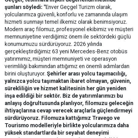
şunları söyledi: "
Enver Geçgel Turizm olarak,
yolcularımıza güvenli, konforlu ve zamanında ulaşım
hizmeti sunmayı temel ilkemiz olarak benimsiyoruz.
Modern araç filomuz, profesyonel ekibimiz ve müşteri
memnuniyetine verdiğimiz önem ile sektördeki güçlü
konumumuzu sürdürüyoruz. 2026 yılında
gerçekleştirdiğimiz 63 yeni Mercedes-Benz otobüs
yatırımımız, müşteri memnuniyeti ve operasyon
verimliliği bakımından attığımız en önemli adımlardan
birini oluşturuyor.
Şehirler arası yolcu taşımacılığı,
yalnızca yolcu taşımaktan ibaret olmayan, güvenin,
sürekliliğin ve hizmet kalitesinin her gün yeniden
inşa edildiği bir sektör. Biz de yatırımlarımızı bu
anlayış doğrultusunda planlıyor, filomuzu geleceğin
ihtiyaçlarına cevap verecek araçlarla güçlendirmeyi
sürdürüyoruz. Filomuza kattığımız Travego ve
Tourismo modelleriyle birlikte yolcularımıza daha
yüksek standartlarda bir seyahat deneyimi