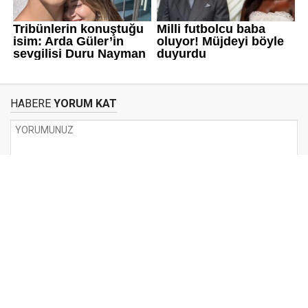
HABERE
YORUM KAT
UYARI:
Küfür, hakaret, rencide edici cümleler veya imalar, inançlara saldırı
içeren, imla kuralları ile yazılmamış,