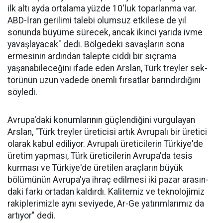
ilk altı ayda ortalama yüzde 10'luk toparlanma var.
ABD-İran geri­limi talebi olumsuz etkilese de yıl
sonunda büyüme sürecek, ancak ikinci yarıda ivme
yavaşlayacak" dedi. Bölgedeki savaşların sona
ermesinin ardından talepte ciddi bir sıçrama
yaşanabileceğini ifa­de eden Arslan, Türk treyler sek­
törünün uzun vadede önemli fır­satlar barındırdığını
söyledi.
Avrupa'daki konumlarının güçlendiğini vurgulayan
Arslan, "Türk treyler üreticisi artık Avru­palı bir üretici
ola­rak kabul ediliyor. Avrupalı üreticile­rin Türkiye'de
üre­tim yapması, Türk üreticilerin Avru­pa'da tesis
kurması ve Türkiye'de üreti­len araçların büyük
bölümünün Avru­pa'ya ihraç edilme­si iki pazar arasın­
daki farkı ortadan kaldırdı. Kalitemiz ve teknolojimiz
ra­kiplerimizle aynı seviyede, Ar-Ge ya­tırımlarımız da
ar­tıyor" dedi.