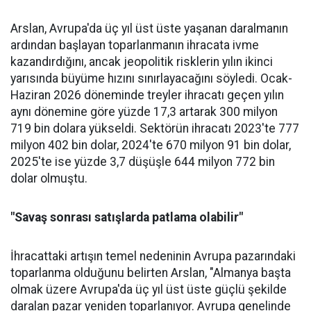
Arslan, Avrupa'da üç yıl üst üste yaşanan daralma­nın
ardından başlayan toparlan­manın ihracata ivme
kazandır­dığını, ancak jeopolitik riskle­rin yılın ikinci
yarısında büyüme hızını sınırlayacağını söyledi. Ocak-
Haziran 2026 döneminde treyler ihracatı geçen yılın
aynı dönemine göre yüzde 17,3 artarak 300 milyon
719 bin dolara yüksel­di. Sektörün ihracatı 2023'te 777
milyon 402 bin dolar, 2024'te 670 milyon 91 bin dolar,
2025'te ise yüzde 3,7 düşüşle 644 milyon 772 bin
dolar olmuştu.
"Savaş sonrası satışlarda patlama olabilir"
İhracattaki artışın temel nede­ninin Avrupa pazarındaki
topar­lanma olduğunu belirten Arslan, "Almanya başta
olmak üzere Av­rupa'da üç yıl üst üste güçlü şe­kilde
daralan pazar yeniden to­parlanıyor. Avrupa genelinde