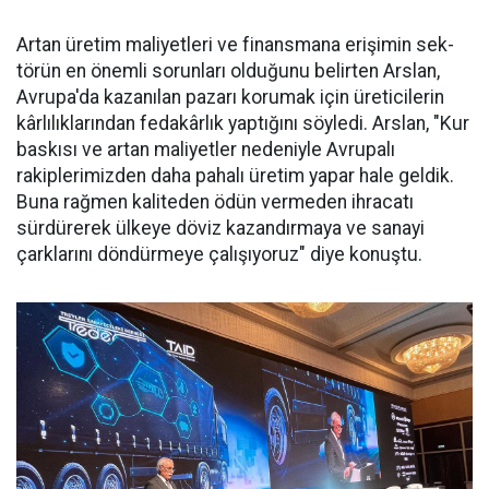
Artan üretim ma­liyetleri ve finans­mana erişimin sek­
törün en önemli sorunları oldu­ğunu belirten Arslan,
Avrupa'da kazanılan pazarı korumak için üreticilerin
kârlılıklarından fe­dakârlık yaptığını söyledi. Arslan, "Kur
baskısı ve artan maliyetler nedeniyle Avrupalı
rakiplerimiz­den daha pahalı üretim yapar ha­le geldik.
Buna rağmen kaliteden ödün vermeden ihracatı
sürdüre­rek ülkeye döviz kazandırmaya ve sanayi
çarklarını döndürmeye ça­lışıyoruz" diye konuştu.