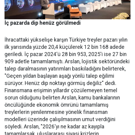
İç pazarda dip henüz görülmedi
İhracattaki yükselişe karşın Türkiye treyler pazarı yılın
ilk yarısında yüzde 20,4 küçülerek 12 bin 168 adede
geriledi. İç pa­zar 2024'ü 28 bin 953, 2025'i ise 27 bin
909 adetle tamamlamış­tı. Arslan, lojistik sektöründeki
talep daralmasının yatırımları baskıladığını belirterek,
"Geçen yıldan başlayan aşağı yönlü talep eğilimi
sürüyor. Henüz dip nok­tayı görmüş değiliz" dedi.
Finans­mana erişimin yıllardır çözüle­meyen temel
sorun olduğunu be­lirten Arslan, kamu bankalarının
öncülüğünde ekonomik ömrü­nü tamamlamış
treylerlerin ye­nilenmesine yönelik finansman
modelleri üzerinde çalışılması­nın umut verdiğini
söyledi. Ars­lan, "2026'yı ne kadar az kayıpla
tamamlarsak, uluslararası siya­si krizlerin