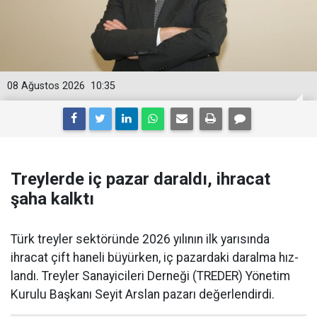
08 Ağustos 2026
10:35
Treylerde iç pazar daraldı, ihracat
şaha kalktı
Türk treyler sektöründe 2026 yılının ilk yarısın­da
ihracat çift haneli bü­yürken, iç pazardaki daralma hız­
landı. Treyler Sanayicileri Der­neği (TREDER) Yönetim
Kurulu Başkanı Seyit Arslan pazarı değerlendirdi.