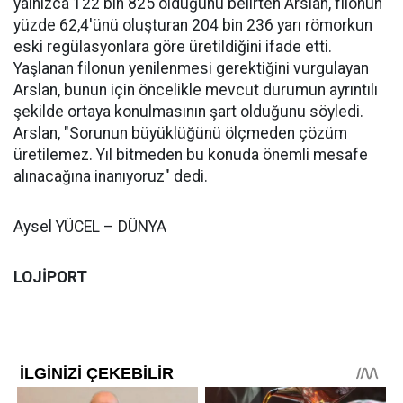
yalnızca 122 bin 825 olduğunu belirten Arslan, filonun
yüzde 62,4'ünü oluşturan 204 bin 236 yarı römorkun
eski regülasyonlara göre üretildiğini ifade etti.
Yaşlanan filonun yenilenmesi gerektiğini vurgulayan
Arslan, bunun için öncelikle mevcut durumun ayrıntılı
şekilde ortaya konulmasının şart olduğunu söyledi.
Arslan, "Sorunun büyüklüğünü ölçmeden çözüm
üretilemez. Yıl bitmeden bu konuda önemli mesafe
alınacağına inanıyoruz" dedi.
Aysel YÜCEL – DÜNYA
LOJİPORT