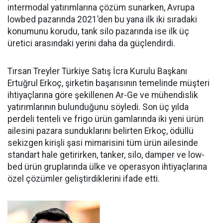
intermodal yatırımlarına çözüm sunarken, Avrupa
lowbed pazarında 2021’den bu yana ilk iki sıradaki
konumunu korudu, tank silo pazarında ise ilk üç
üretici arasındaki yerini daha da güçlen­dirdi.
Tırsan Treyler Türkiye Satış İcra Kurulu Başkanı
Ertuğrul Er­koç, şirketin başarısının teme­linde müşteri
ihtiyaçlarına göre şekillenen Ar-Ge ve mühendislik
yatırımlarının bulunduğunu söy­ledi. Son üç yılda
perdeli tenteli ve frigo ürün gamlarında iki yeni ürün
ailesini pazara sundukları­nı belirten Erkoç, ödüllü
sekizgen kirişli şasi mimarisini tüm ürün ailesinde
standart hale getirir­ken, tanker, silo, damper ve low­
bed ürün gruplarında ülke ve ope­rasyon ihtiyaçlarına
özel çözüm­ler geliştirdiklerini ifade etti.