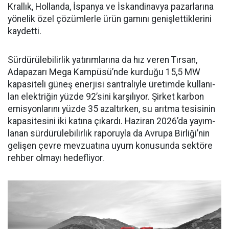
Kral­lık, Hollanda, İspanya ve İskan­dinavya pazarlarına
yönelik özel çözümlerle ürün gamını geniş­lettiklerini
kaydetti.
Sürdürülebilirlik yatırımları­na da hız veren Tırsan,
Adapaza­rı Mega Kampüsü’nde kurduğu 15,5 MW
kapasiteli güneş ener­jisi santraliyle üretimde kullanı­
lan elektriğin yüzde 92’sini karşı­lıyor. Şirket karbon
emisyonları­nı yüzde 35 azaltırken, su arıtma tesisinin
kapasitesini iki katına çıkardı. Haziran 2026’da yayım­
lanan sürdürülebilirlik raporuyla da Avrupa Birliği’nin
gelişen çev­re mevzuatına uyum konusunda sektöre
rehber olmayı hedefliyor.