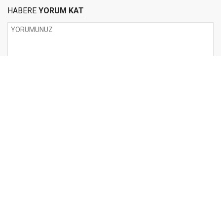
HABERE
YORUM KAT
UYARI:
Küfür, hakaret, rencide edici cümleler veya imalar, inançlara saldırı
içeren, imla kuralları ile yazılmamış,
Türkçe karakter kullanılmayan ve büyük harflerle yazılmış yorumlar
onaylanmamaktadır.