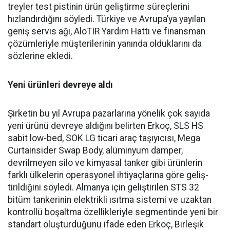
treyler test pisti­nin ürün geliştirme süreçlerini
hızlandırdığını söyledi. Türkiye ve Avrupa’ya yayılan
geniş ser­vis ağı, AloTIR Yardım Hattı ve finansman
çözümleriyle müşte­rilerinin yanında olduklarını da
sözlerine ekledi.
Yeni ürünleri devreye aldı
Şirketin bu yıl Avrupa pazar­larına yönelik çok sayıda
yeni ürünü devreye aldığını belirten Erkoç, SLS HS
sabit low-bed, SOK LG ticari araç taşıyıcısı, Mega
Curtainsider Swap Body, alüminyum damper,
devrilme­yen silo ve kimyasal tanker gibi ürünlerin
farklı ülkelerin ope­rasyonel ihtiyaçlarına göre geliş­
tirildiğini söyledi. Almanya için geliştirilen STS 32
bitüm tan­kerinin elektrikli ısıtma siste­mi ve uzaktan
kontrollü boşalt­ma özellikleriyle segmentinde yeni bir
standart oluşturduğunu ifade eden Erkoç, Birleşik