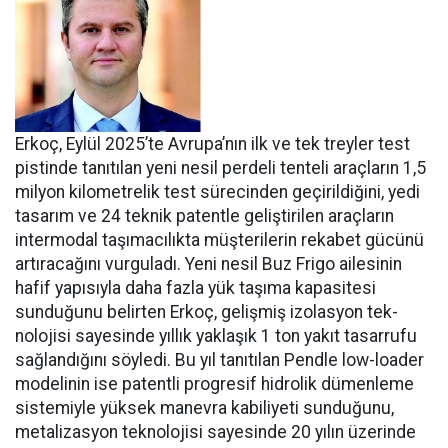
Erkoç, Eylül 2025’te Avru­pa’nın ilk ve tek treyler test
pistin­de tanıtılan yeni nesil perdeli ten­teli araçların 1,5
milyon kilomet­relik test sürecinden geçirildiğini, yedi
tasarım ve 24 teknik patentle geliştirilen araçların
intermodal taşımacılıkta müşterilerin reka­bet gücünü
artıracağını vurgula­dı. Yeni nesil Buz Frigo ailesinin
hafif yapısıyla daha fazla yük ta­şıma kapasitesi
sunduğunu belir­ten Erkoç, gelişmiş izolasyon tek­
nolojisi sayesinde yıllık yaklaşık 1 ton yakıt tasarrufu
sağlandığı­nı söyledi. Bu yıl tanıtılan Pendle low-loader
modelinin ise patent­li progresif hidrolik dümenleme
sistemiyle yüksek manevra kabi­liyeti sunduğunu,
metalizasyon teknolojisi sayesinde 20 yılın üze­rinde