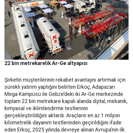
22 bin metrekarelik Ar-Ge altyapısı
Şirketin müşterilerinin reka­bet avantajını artırmak için
sü­rekli yatırım yaptığını belirten Erkoç, Adapazarı
Mega Kampü­sü ile Gebze’deki iki Ar-Ge mer­kezinde
toplam 22 bin metreka­re kapalı alanda dijital, mekanik,
kimyasal ve iklimlendirme test­lerinin
gerçekleştirildiğini ak­tardı. Araçların en az 1 milyon
kilometrelik dayanım testlerin­den geçirildiğini ifade
eden Er­koç, 2025 yılında devreye alınan Avrupa’nın ilk