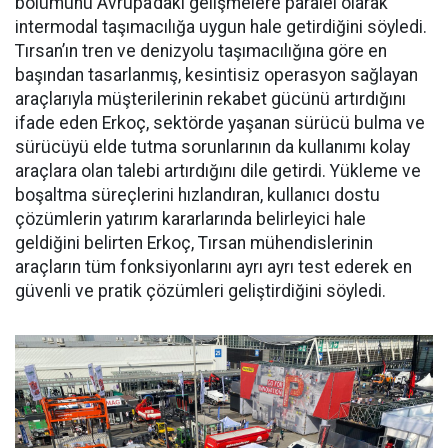
bölümü­nü Avrupa’daki gelişmelere para­lel olarak
intermodal taşımacılı­ğa uygun hale getirdiğini söyledi.
Tırsan’ın tren ve denizyolu taşı­macılığına göre en
başından ta­sarlanmış, kesintisiz operasyon sağlayan
araçlarıyla müşterile­rinin rekabet gücünü artırdığını
ifade eden Erkoç, sektörde yaşa­nan sürücü bulma ve
sürücüyü el­de tutma sorunlarının da kullanı­mı kolay
araçlara olan talebi ar­tırdığını dile getirdi. Yükleme ve
boşaltma süreçlerini hızlandıran, kullanıcı dostu
çözümlerin yatı­rım kararlarında belirleyici hale
geldiğini belirten Erkoç, Tırsan mühendislerinin
araçların tüm fonksiyonlarını ayrı ayrı test ede­rek en
güvenli ve pratik çözümleri geliştirdiğini söyledi.