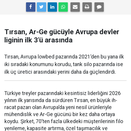
Tırsan, Ar-Ge gücüyle Avrupa devler
liginin ilk 3'ü arasında
Tırsan, Avrupa lowbed pazarında 2021’den bu yana ilk
iki sıradaki konumunu korudu, tank silo pazarında ise
ilk üç üretici arasındaki yerini daha da güçlen­dirdi.
Türkiye treyler pazarın­daki kesintisiz liderliğini 2026
yılının ilk yarısında da sürdüren Tırsan, en büyük ih­
racat pazarı olan Avrupa’da yeni nesil ürünleriyle
mühendislik ve Ar-Ge gücünü bir kez daha orta­ya
koydu. Şirket, 70’ten fazla ül­kedeki müşterilerinin filo
yenile­me, kapasite artırma, özel taşıma­cılık ve