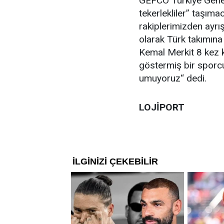
GEFCO Türkiye Genel
tekerlekliler” taşıma
rakiplerimizden ayrı
olarak Türk takımın
Kemal Merkit 8 kez ka
göstermiş bir sporcu
umuyoruz“ dedi.
LOJİPORT