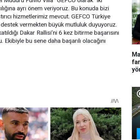
 Müdürü Fulvio Villa “GEFCO olarak “iki
cılığına ayrı önem veriyoruz. Bu konuda bizi
ştırıcı hizmetlerimiz mevcut. GEFCO Türkiye
a destek vermekten büyük mutluluk duyuyoruz.
tıldığı Dakar Rallisi’ni 6 kez bitirme başarısını
. Ekibiyle bu sene daha başarılı olacağını
Ma
fa
yö