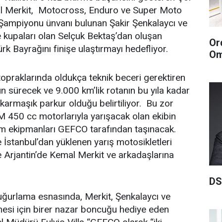
al Merkit, Motocross, Enduro ve Super Moto
 Şampiyonu ünvanı bulunan Şakir Şenkalaycı ve
de kupaları olan Selçuk Bektaş’dan oluşan
Or
k Bayrağını finişe ulaştırmayı hedefliyor.
Om
 topraklarında oldukça teknik beceri gerektiren
ün sürecek ve 9.000 km’lik rotanın bu yıla kadar
 karmaşık parkur olduğu belirtiliyor. Bu zor
 450 cc motorlarıyla yarışacak olan ekibin
üm ekipmanları GEFCO tarafından taşınacak.
 İstanbul’dan yüklenen yarış motosikletleri
 Arjantin’de Kemal Merkit ve arkadaşlarına
DS
uğurlama esnasında, Merkit, Şenkalaycı ve
mesi için birer nazar boncuğu hediye eden