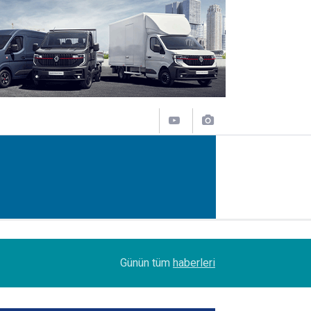
07:45
Turhan Özen, Saudia Cargo’nun CCO’su oldu
Günün tüm
haberleri