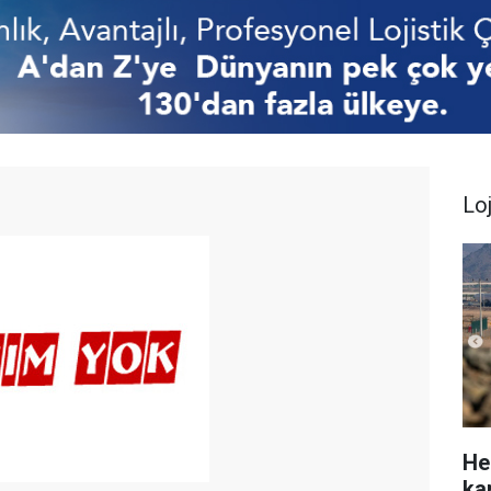
Loj
He
ka