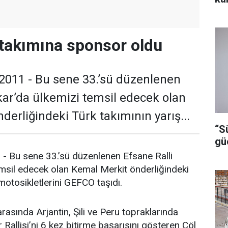
takımına sponsor oldu
k 2011 - Bu sene 33.’sü düzenlenen
kar’da ülkemizi temsil edecek olan
derliğindeki Türk takımının yarış...
“S
gü
1 - Bu sene 33.’sü düzenlenen Efsane Ralli
msil edecek olan Kemal Merkit önderliğindeki
motosikletlerini GEFCO taşıdı.
arasında Arjantin, Şili ve Peru topraklarında
Rallisi’ni 6 kez bitirme başarısını gösteren Çöl