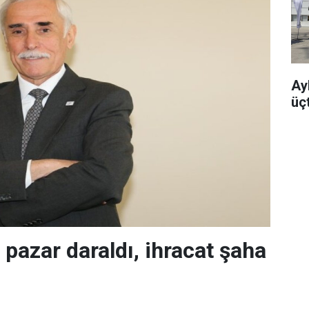
Ayb
üç
 pazar daraldı, ihracat şaha