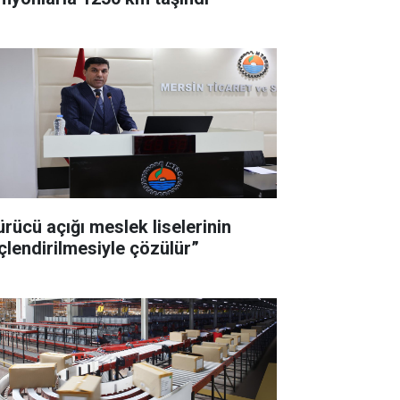
ürücü açığı meslek liselerinin
çlendirilmesiyle çözülür”