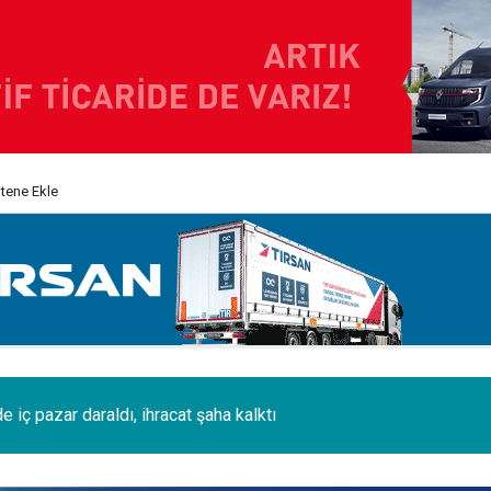
itene Ekle
i 120 tonluk 3 Boeing 777, kamyonlarla 1250 km taşındı