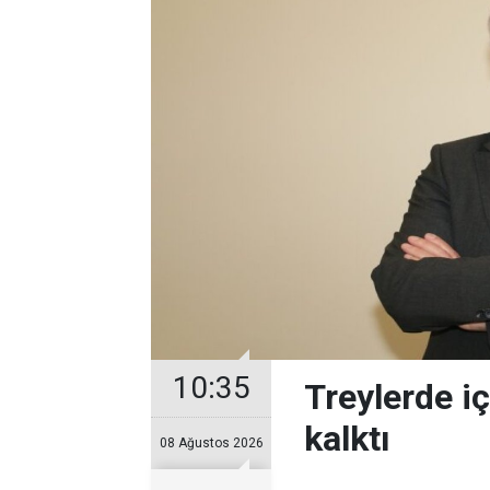
10:35
Treylerde iç
kalktı
08 Ağustos 2026