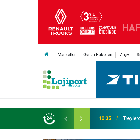
Manşetler
Günün Haberleri
Arşiv
S
t şaha kalktı
24
09:47
Her bir