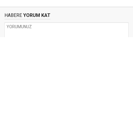
HABERE
YORUM KAT
UYARI:
Küfür, hakaret, rencide edici cümleler veya imalar, inançlara saldırı
içeren, imla kuralları ile yazılmamış,
Türkçe karakter kullanılmayan ve büyük harflerle yazılmış yorumlar
onaylanmamaktadır.