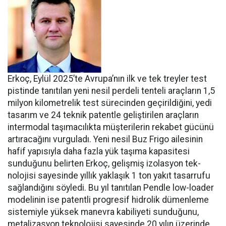
Erkoç, Eylül 2025’te Avru­pa’nın ilk ve tek treyler test
pistin­de tanıtılan yeni nesil perdeli ten­teli araçların 1,5
milyon kilomet­relik test sürecinden geçirildiğini, yedi
tasarım ve 24 teknik patentle geliştirilen araçların
intermodal taşımacılıkta müşterilerin reka­bet gücünü
artıracağını vurgula­dı. Yeni nesil Buz Frigo ailesinin
hafif yapısıyla daha fazla yük ta­şıma kapasitesi
sunduğunu belir­ten Erkoç, gelişmiş izolasyon tek­
nolojisi sayesinde yıllık yaklaşık 1 ton yakıt tasarrufu
sağlandığı­nı söyledi. Bu yıl tanıtılan Pendle low-loader
modelinin ise patent­li progresif hidrolik dümenleme
sistemiyle yüksek manevra kabi­liyeti sunduğunu,
metalizasyon teknolojisi sayesinde 20 yılın üze­rinde