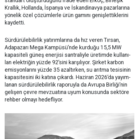
standart oluşturduğunu ifade eden Erkoç, Birleşik
Kral­lık, Hollanda, İspanya ve İskan­dinavya pazarlarına
yönelik özel çözümlerle ürün gamını geniş­lettiklerini
kaydetti.
Sürdürülebilirlik yatırımları­na da hız veren Tırsan,
Adapaza­rı Mega Kampüsü’nde kurduğu 15,5 MW
kapasiteli güneş ener­jisi santraliyle üretimde kullanı­
lan elektriğin yüzde 92’sini karşı­lıyor. Şirket karbon
emisyonları­nı yüzde 35 azaltırken, su arıtma tesisinin
kapasitesini iki katına çıkardı. Haziran 2026’da yayım­
lanan sürdürülebilirlik raporuyla da Avrupa Birliği’nin
gelişen çev­re mevzuatına uyum konusunda sektöre
rehber olmayı hedefliyor.