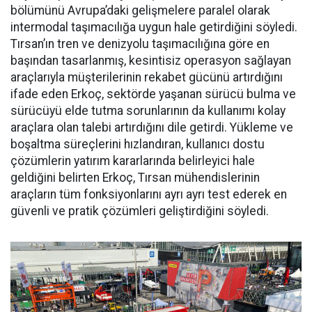
bölümü­nü Avrupa’daki gelişmelere para­lel olarak
intermodal taşımacılı­ğa uygun hale getirdiğini söyledi.
Tırsan’ın tren ve denizyolu taşı­macılığına göre en
başından ta­sarlanmış, kesintisiz operasyon sağlayan
araçlarıyla müşterile­rinin rekabet gücünü artırdığını
ifade eden Erkoç, sektörde yaşa­nan sürücü bulma ve
sürücüyü el­de tutma sorunlarının da kullanı­mı kolay
araçlara olan talebi ar­tırdığını dile getirdi. Yükleme ve
boşaltma süreçlerini hızlandıran, kullanıcı dostu
çözümlerin yatı­rım kararlarında belirleyici hale
geldiğini belirten Erkoç, Tırsan mühendislerinin
araçların tüm fonksiyonlarını ayrı ayrı test ede­rek en
güvenli ve pratik çözümleri geliştirdiğini söyledi.