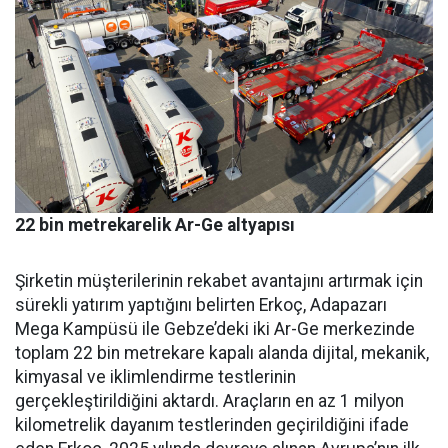
22 bin metrekarelik Ar-Ge altyapısı
Şirketin müşterilerinin reka­bet avantajını artırmak için
sü­rekli yatırım yaptığını belirten Erkoç, Adapazarı
Mega Kampü­sü ile Gebze’deki iki Ar-Ge mer­kezinde
toplam 22 bin metreka­re kapalı alanda dijital, mekanik,
kimyasal ve iklimlendirme test­lerinin
gerçekleştirildiğini ak­tardı. Araçların en az 1 milyon
kilometrelik dayanım testlerin­den geçirildiğini ifade