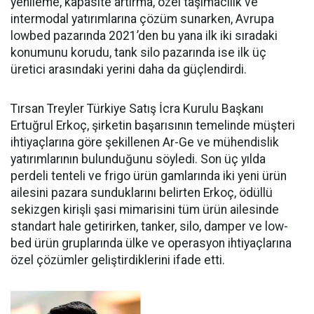
yenile­me, kapasite artırma, özel taşıma­cılık ve
intermodal yatırımlarına çözüm sunarken, Avrupa
lowbed pazarında 2021’den bu yana ilk iki sıradaki
konumunu korudu, tank silo pazarında ise ilk üç
üretici arasındaki yerini daha da güçlen­dirdi.
Tırsan Treyler Türkiye Satış İcra Kurulu Başkanı
Ertuğrul Er­koç, şirketin başarısının teme­linde müşteri
ihtiyaçlarına göre şekillenen Ar-Ge ve mühendislik
yatırımlarının bulunduğunu söy­ledi. Son üç yılda
perdeli tenteli ve frigo ürün gamlarında iki yeni ürün
ailesini pazara sundukları­nı belirten Erkoç, ödüllü
sekizgen kirişli şasi mimarisini tüm ürün ailesinde
standart hale getirir­ken, tanker, silo, damper ve low­
bed ürün gruplarında ülke ve ope­rasyon ihtiyaçlarına
özel çözüm­ler geliştirdiklerini ifade etti.