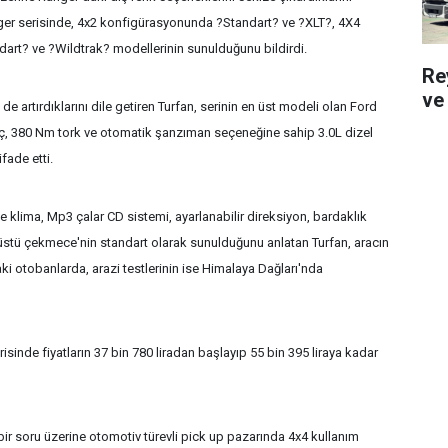
nger serisinde, 4x2 konfigürasyonunda ?Standart? ve ?XLT?, 4X4
art? ve ?Wildtrak? modellerinin sunulduğunu bildirdi.
Re
ve 
 artırdıklarını dile getiren Turfan, serinin en üst modeli olan Ford
üç, 380 Nm tork ve otomatik şanzıman seçeneğine sahip 3.0L dizel
fade etti.
klima, Mp3 çalar CD sistemi, ayarlanabilir direksiyon, bardaklık
 üstü çekmece'nin standart olarak sunulduğunu anlatan Turfan, aracın
ki otobanlarda, arazi testlerinin ise Himalaya Dağları'nda
isinde fiyatların 37 bin 780 liradan başlayıp 55 bin 395 liraya kadar
 bir soru üzerine otomotiv türevli pick up pazarında 4x4 kullanım