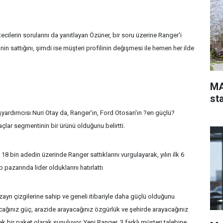
ilerin sorularını da yanıtlayan Özüner, bir soru üzerine Ranger'i
in sattığını, şimdi ise müşteri profilinin değişmesi ile hemen her ilde
MA
st
ardımcısı Nuri Otay da, Ranger'ın, Ford Otosan'ın ?en güçlü?
çlar segmentinin bir ürünü olduğunu belirtti.
 bin adedin üzerinde Ranger sattıklarını vurgulayarak, yılın ilk 6
 pazarında lider olduklarını hatırlattı
zayn çizgilerine sahip ve geneli itibariyle daha güçlü olduğunu
acağınız güç, arazide arayacağınız özgürlük ve şehirde arayacağınız
k bir paket olarak sunuluyor. Yeni Ranger, 3 farklı müşteri talebine