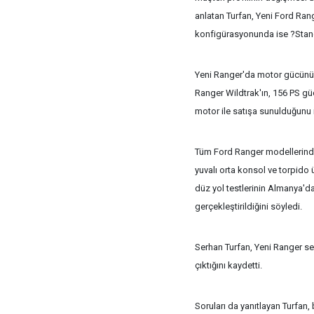
anlatan Turfan, Yeni Ford Ra
konfigürasyonunda ise ?Stand
Yeni Ranger'da motor gücünü de
Ranger Wildtrak'ın, 156 PS g
motor ile satışa sunulduğunu i
Tüm Ford Ranger modellerinde 
yuvalı orta konsol ve torpido
düz yol testlerinin Almanya'da
gerçekleştirildiğini söyledi.
Serhan Turfan, Yeni Ranger ser
çıktığını kaydetti.
Soruları da yanıtlayan Turfan,