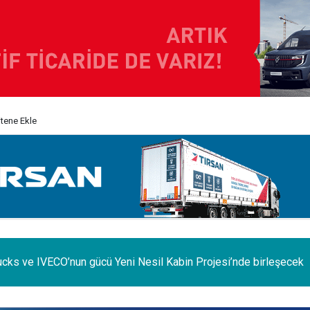
itene Ekle
e iç pazar daraldı, ihracat şaha kalktı