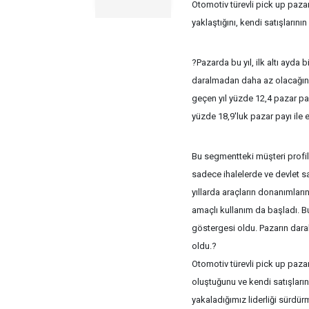
Otomotiv türevli pick up pazarı
yaklaştığını, kendi satışlarını
?Pazarda bu yıl, ilk altı ayda
daralmadan daha az olacağını 
geçen yıl yüzde 12,4 pazar pay
yüzde 18,9'luk pazar payı ile
Bu segmentteki müşteri profil
sadece ihalelerde ve devlet sa
yıllarda araçların donanımları
amaçlı kullanım da başladı. B
göstergesi oldu. Pazarın dara
oldu.?
Otomotiv türevli pick up pazarı
oluştuğunu ve kendi satışları
yakaladığımız liderliği sürdür