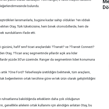
Me
 değerlendirmesinde bulundu.
Dö
ştirdikleri lansmanlarla, bugüne kadar sahip oldukları ?en iddialı
elirten Otay, Türk tüketicisine, hem binek otomobillerde, hem de
ek sunduklarını ifade etti.
i gücünü, hafif sınıf ticari araçlardaki ?Transit? ve ?Transit Connect?
den Otay, ?Ticari araç segmentinde yıllardır açık ara lider
llardır yüzde 30'un üzerinde. Ranger da segmentinin lideri konumuna
n artık ?One Ford? felsefesiyle üretildiğini belirterek, tüm araçların,
k beğenilerinin ortak tercihine göre ve tek ürün olarak geliştirildiğini
ın ruhsatlarına bakıldığında erkeklerin daha çok olduğunun
n, genellikle ailelerin ortak kullanımı için alındığını anlatan Otay, bu