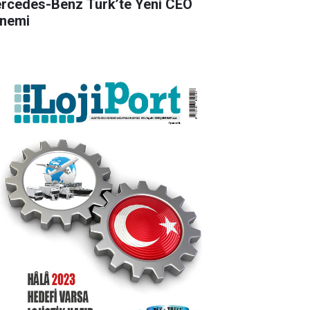
rcedes-Benz Türk’te Yeni CEO
nemi