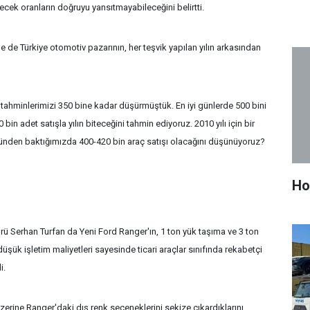
ecek oranların doğruyu yansıtmayabileceğini belirtti.
ne de Türkiye otomotiv pazarının, her teşvik yapılan yılın arkasından
 tahminlerimizi 350 bine kadar düşürmüştük. En iyi günlerde 500 bini
in adet satışla yılın biteceğini tahmin ediyoruz. 2010 yılı için bir
nden baktığımızda 400-420 bin araç satışı olacağını düşünüyoruz?
Ho
 Serhan Turfan da Yeni Ford Ranger'ın, 1 ton yük taşıma ve 3 ton
ük işletim maliyetleri sayesinde ticari araçlar sınıfında rekabetçi
i.
zerine Ranger'daki dış renk seçeneklerini sekize çıkardıklarını