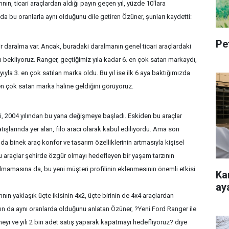
nın, ticari araçlardan aldığı payın geçen yıl, yüzde 10'lara
n da bu oranlarla aynı olduğunu dile getiren Özüner, şunları kaydetti:
Pe
 bir daralma var. Ancak, buradaki daralmanın genel ticari araçlardaki
bekliyoruz. Ranger, geçtiğimiz yıla kadar 6. en çok satan markaydı,
ıyla 3. en çok satılan marka oldu. Bu yıl ise ilk 6 aya baktığımızda
 en çok satan marka haline geldiğini görüyoruz.
i, 2004 yılından bu yana değişmeye başladı. Eskiden bu araçlar
tışlarında yer alan, filo aracı olarak kabul ediliyordu. Ama son
nda binek araç konfor ve tasarım özelliklerinin artmasıyla kişisel
u araçlar şehirde özgür olmayı hedefleyen bir yaşam tarzının
lmamasına da, bu yeni müşteri profilinin eklenmesinin önemli etkisi
Ka
ay
nın yaklaşık üçte ikisinin 4x2, üçte birinin de 4x4 araçlardan
nın da aynı oranlarda olduğunu anlatan Özüner, ?Yeni Ford Ranger ile
meyi ve yılı 2 bin adet satış yaparak kapatmayı hedefliyoruz? diye