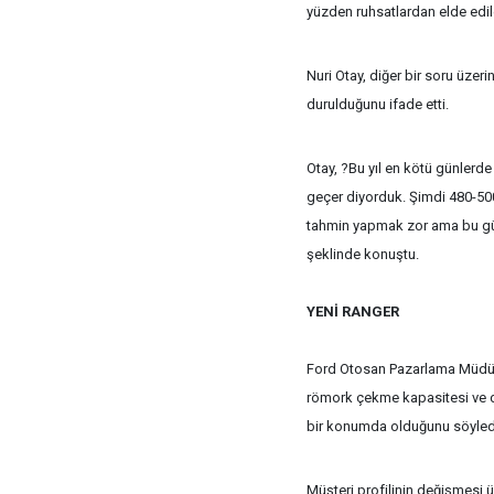
yüzden ruhsatlardan elde edil
Nuri Otay, diğer bir soru üzeri
durulduğunu ifade etti.
Otay, ?Bu yıl en kötü günlerde
geçer diyorduk. Şimdi 480-500 b
tahmin yapmak zor ama bu gü
şeklinde konuştu.
YENİ RANGER
Ford Otosan Pazarlama Müdürü
römork çekme kapasitesi ve düş
bir konumda olduğunu söyled
Müşteri profilinin değişmesi ü