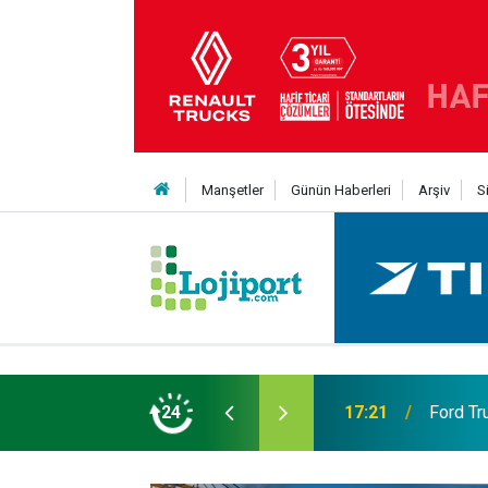
Manşetler
Günün Haberleri
Arşiv
S
eni Nesil Kabin Projesi’nde birleşecek
24
10:35
Treylerd