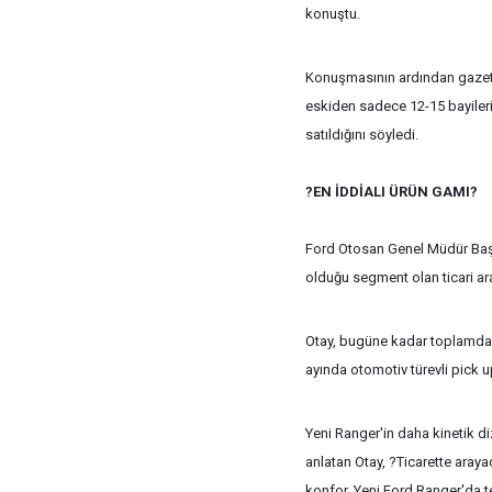
konuştu.
Konuşmasının ardından gazetec
eskiden sadece 12-15 bayilerin
satıldığını söyledi.
?EN İDDİALI ÜRÜN GAMI?
Ford Otosan Genel Müdür Başy
olduğu segment olan ticari ara
Otay, bugüne kadar toplamda 18
ayında otomotiv türevli pick up
Yeni Ranger'in daha kinetik di
anlatan Otay, ?Ticarette aray
konfor, Yeni Ford Ranger'da te