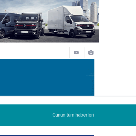
09:47
Her biri 120 tonluk 3 Boeing 777, kamyonlarla 1
Günün tüm
haberleri