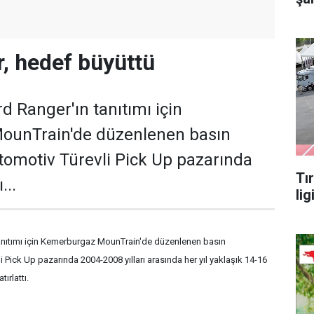
, hedef büyüttü
d Ranger'ın tanıtımı için
ounTrain'de düzenlenen basın
Otomotiv Türevli Pick Up pazarında
Tı
...
lig
tanıtımı için Kemerburgaz MounTrain'de düzenlenen basın
i Pick Up pazarında 2004-2008 yılları arasında her yıl yaklaşık 14-16
ırlattı.