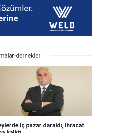
rmalar-dernekler
eylerde iç pazar daraldı, ihracat
ha kalktı