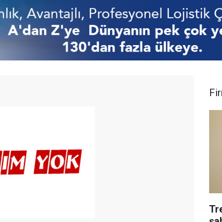
Fi
Tr
şa