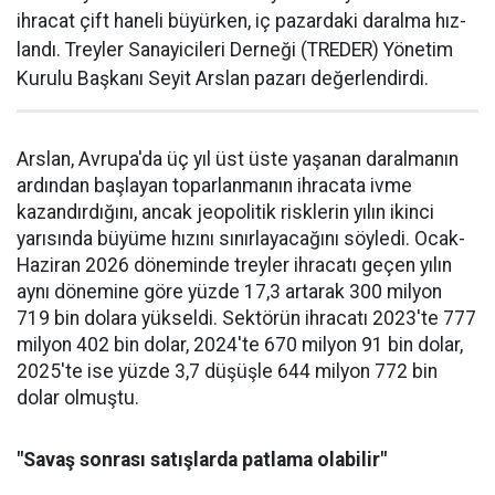
ihracat çift haneli bü­yürken, iç pazardaki daralma hız­
landı. Treyler Sanayicileri Der­neği (TREDER) Yönetim
Kurulu Başkanı Seyit Arslan pazarı değerlendirdi.
Arslan, Avrupa'da üç yıl üst üste yaşanan daralma­nın
ardından başlayan toparlan­manın ihracata ivme
kazandır­dığını, ancak jeopolitik riskle­rin yılın ikinci
yarısında büyüme hızını sınırlayacağını söyledi. Ocak-
Haziran 2026 döneminde treyler ihracatı geçen yılın
aynı dönemine göre yüzde 17,3 artarak 300 milyon
719 bin dolara yüksel­di. Sektörün ihracatı 2023'te 777
milyon 402 bin dolar, 2024'te 670 milyon 91 bin dolar,
2025'te ise yüzde 3,7 düşüşle 644 milyon 772 bin
dolar olmuştu.
"Savaş sonrası satışlarda patlama olabilir"