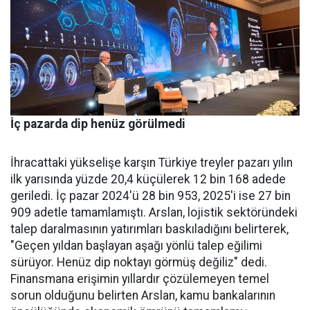
İç pazarda dip henüz görülmedi
İhracattaki yükselişe karşın Türkiye treyler pazarı yılın
ilk yarısında yüzde 20,4 küçülerek 12 bin 168 adede
geriledi. İç pa­zar 2024'ü 28 bin 953, 2025'i ise 27 bin
909 adetle tamamlamış­tı. Arslan, lojistik sektöründeki
talep daralmasının yatırımları baskıladığını belirterek,
"Geçen yıldan başlayan aşağı yönlü talep eğilimi
sürüyor. Henüz dip nok­tayı görmüş değiliz" dedi.
Finans­mana erişimin yıllardır çözüle­meyen temel
sorun olduğunu be­lirten Arslan, kamu bankalarının