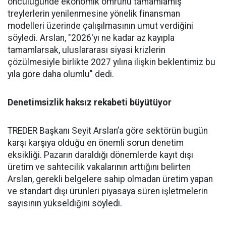
öncülüğünde ekonomik ömrü­nü tamamlamış
treylerlerin ye­nilenmesine yönelik finansman
modelleri üzerinde çalışılması­nın umut verdiğini
söyledi. Ars­lan, "2026'yı ne kadar az kayıpla
tamamlarsak, uluslararası siya­si krizlerin
çözülmesiyle birlik­te 2027 yılına ilişkin beklentimiz bu
yıla göre daha olumlu" dedi.
Denetimsizlik haksız rekabeti büyütüyor
TREDER Başkanı Seyit Arslan’a göre sektörün bugün
karşı karşıya olduğu en önemli sorun denetim
eksikliği. Pazarın daraldığı dönemlerde kayıt dışı
üretim ve sahtecilik vakalarının arttığını belirten
Arslan, gerekli belgelere sahip olmadan üretim yapan
ve standart dışı ürünleri piyasaya süren işletmelerin
sayısının yükseldiğini söyledi.