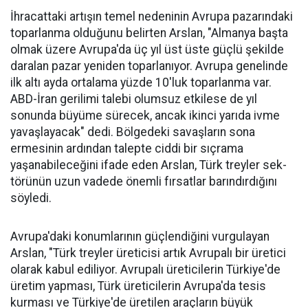
İhracattaki artışın temel nede­ninin Avrupa pazarındaki
topar­lanma olduğunu belirten Arslan, "Almanya başta
olmak üzere Av­rupa'da üç yıl üst üste güçlü şe­kilde
daralan pazar yeniden to­parlanıyor. Avrupa genelinde
ilk altı ayda ortalama yüzde 10'luk toparlanma var.
ABD-İran geri­limi talebi olumsuz etkilese de yıl
sonunda büyüme sürecek, ancak ikinci yarıda ivme
yavaşlayacak" dedi. Bölgedeki savaşların sona
ermesinin ardından talepte ciddi bir sıçrama
yaşanabileceğini ifa­de eden Arslan, Türk treyler sek­
törünün uzun vadede önemli fır­satlar barındırdığını
söyledi.
Avrupa'daki konumlarının güçlendiğini vurgulayan
Arslan, "Türk treyler üreticisi artık Avru­palı bir üretici
ola­rak kabul ediliyor. Avrupalı üreticile­rin Türkiye'de
üre­tim yapması, Türk üreticilerin Avru­pa'da tesis
kurması ve Türkiye'de üreti­len araçların büyük