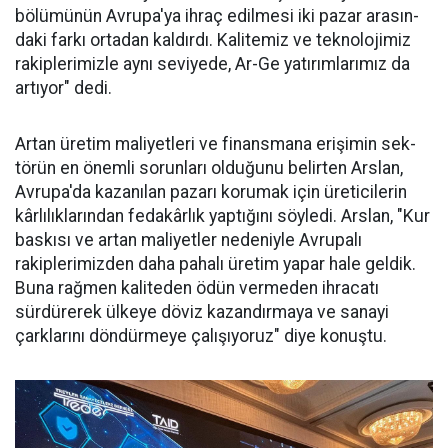
bölümünün Avru­pa'ya ihraç edilme­si iki pazar arasın­
daki farkı ortadan kaldırdı. Kalitemiz ve teknolojimiz
ra­kiplerimizle aynı seviyede, Ar-Ge ya­tırımlarımız da
ar­tıyor" dedi.
Artan üretim ma­liyetleri ve finans­mana erişimin sek­
törün en önemli sorunları oldu­ğunu belirten Arslan,
Avrupa'da kazanılan pazarı korumak için üreticilerin
kârlılıklarından fe­dakârlık yaptığını söyledi. Arslan, "Kur
baskısı ve artan maliyetler nedeniyle Avrupalı
rakiplerimiz­den daha pahalı üretim yapar ha­le geldik.
Buna rağmen kaliteden ödün vermeden ihracatı
sürdüre­rek ülkeye döviz kazandırmaya ve sanayi
çarklarını döndürmeye ça­lışıyoruz" diye konuştu.