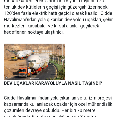
mesafe katedilerek Cidde'den Riyad'a taşındı. 120
tonluk dev kütlelerin geçişi için güzergah üzerindeki
120'den fazla elektrik hattı geçici olarak kesildi. Cidde
Havalimanı'ndan yola çıkarılan dev yolcu uçakları, şehir
merkezleri, kasabalar ve kırsal alanlar geçilerek
hedeflenen noktaya ulaştırıldı.
DEV UÇAKLAR KARAYOLUYLA NASIL TAŞINDI?
Cidde Havalimanı'ndan yola çıkarılan ve turizm projesi
kapsamında kullanılacak uçaklar için özel mühendislik
çözümleri devreye sokuldu. Her biri 70 metre
uzunluğunda, 6 metre genişliğinde ve 8 metre