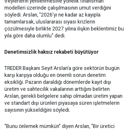
treylerlerin ye­nilenmesine yönelik finansman
modelleri üzerinde çalışılması­nın umut verdiğini
söyledi. Ars­lan, "2026'yı ne kadar az kayıpla
tamamlarsak, uluslararası siya­si krizlerin
çözülmesiyle birlik­te 2027 yılına ilişkin beklentimiz bu
yıla göre daha olumlu" dedi.
Denetimsizlik haksız rekabeti büyütüyor
TREDER Başkanı Seyit Arslan’a göre sektörün bugün
karşı karşıya olduğu en önemli sorun denetim
eksikliği. Pazarın daraldığı dönemlerde kayıt dışı
üretim ve sahtecilik vakalarının arttığını belirten
Arslan, gerekli belgelere sahip olmadan üretim yapan
ve standart dışı ürünleri piyasaya süren işletmelerin
sayısının yükseldiğini söyledi.
“Bunu önlemek mümkün” diyen Arslan, “Bir üretici