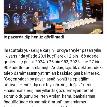
İç pazarda dip henüz görülmedi
İhracattaki yükselişe karşın Türkiye treyler pazarı yılın
ilk yarısında yüzde 20,4 küçülerek 12 bin 168 adede
geriledi. İç pa­zar 2024'ü 28 bin 953, 2025'i ise 27 bin
909 adetle tamamlamış­tı. Arslan, lojistik sektöründeki
talep daralmasının yatırımları baskıladığını belirterek,
"Geçen yıldan başlayan aşağı yönlü talep eğilimi
sürüyor. Henüz dip nok­tayı görmüş değiliz" dedi.
Finans­mana erişimin yıllardır çözüle­meyen temel
sorun olduğunu be­lirten Arslan, kamu bankalarının
öncülüğünde ekonomik ömrü­nü tamamlamış