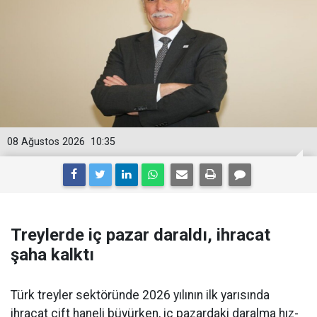
08 Ağustos 2026
10:35
Treylerde iç pazar daraldı, ihracat
şaha kalktı
Türk treyler sektöründe 2026 yılının ilk yarısın­da
ihracat çift haneli bü­yürken, iç pazardaki daralma hız­