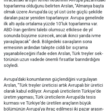
topar­lanma olduğunu belirten Arslan, "Almanya başta
olmak üzere Av­rupa'da üç yıl üst üste güçlü şe­kilde
daralan pazar yeniden to­parlanıyor. Avrupa genelinde
ilk altı ayda ortalama yüzde 10'luk toparlanma var.
ABD-İran geri­limi talebi olumsuz etkilese de yıl
sonunda büyüme sürecek, ancak ikinci yarıda ivme
yavaşlayacak" dedi. Bölgedeki savaşların sona
ermesinin ardından talepte ciddi bir sıçrama
yaşanabileceğini ifa­de eden Arslan, Türk treyler sek­
törünün uzun vadede önemli fır­satlar barındırdığını
söyledi.
Avrupa'daki konumlarının güçlendiğini vurgulayan
Arslan, "Türk treyler üreticisi artık Avru­palı bir üretici
ola­rak kabul ediliyor. Avrupalı üreticile­rin Türkiye'de
üre­tim yapması, Türk üreticilerin Avru­pa'da tesis
kurması ve Türkiye'de üreti­len araçların büyük
bölümünün Avru­pa'ya ihraç edilme­si iki pazar arasın­