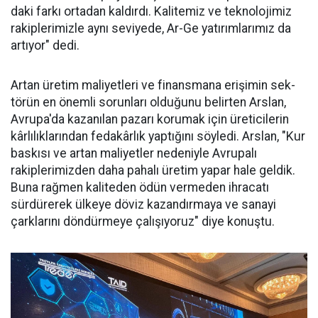
daki farkı ortadan kaldırdı. Kalitemiz ve teknolojimiz
ra­kiplerimizle aynı seviyede, Ar-Ge ya­tırımlarımız da
ar­tıyor" dedi.
Artan üretim ma­liyetleri ve finans­mana erişimin sek­
törün en önemli sorunları oldu­ğunu belirten Arslan,
Avrupa'da kazanılan pazarı korumak için üreticilerin
kârlılıklarından fe­dakârlık yaptığını söyledi. Arslan, "Kur
baskısı ve artan maliyetler nedeniyle Avrupalı
rakiplerimiz­den daha pahalı üretim yapar ha­le geldik.
Buna rağmen kaliteden ödün vermeden ihracatı
sürdüre­rek ülkeye döviz kazandırmaya ve sanayi
çarklarını döndürmeye ça­lışıyoruz" diye konuştu.