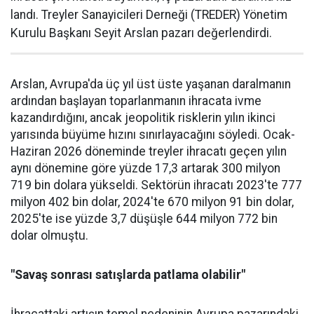
landı. Treyler Sanayicileri Der­neği (TREDER) Yönetim
Kurulu Başkanı Seyit Arslan pazarı değerlendirdi.
Arslan, Avrupa'da üç yıl üst üste yaşanan daralma­nın
ardından başlayan toparlan­manın ihracata ivme
kazandır­dığını, ancak jeopolitik riskle­rin yılın ikinci
yarısında büyüme hızını sınırlayacağını söyledi. Ocak-
Haziran 2026 döneminde treyler ihracatı geçen yılın
aynı dönemine göre yüzde 17,3 artarak 300 milyon
719 bin dolara yüksel­di. Sektörün ihracatı 2023'te 777
milyon 402 bin dolar, 2024'te 670 milyon 91 bin dolar,
2025'te ise yüzde 3,7 düşüşle 644 milyon 772 bin
dolar olmuştu.
"Savaş sonrası satışlarda patlama olabilir"
İhracattaki artışın temel nede­ninin Avrupa pazarındaki