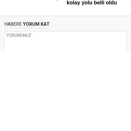
HABERE
YORUM KAT
UYARI:
Küfür, hakaret, rencide edici cümleler veya imalar, inançlara saldırı
içeren, imla kuralları ile yazılmamış,
Türkçe karakter kullanılmayan ve büyük harflerle yazılmış yorumlar
onaylanmamaktadır.