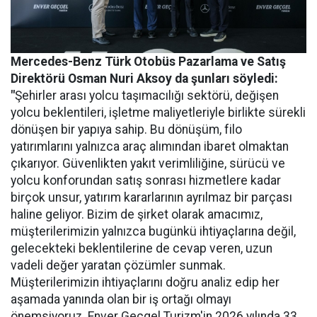
Mercedes-Benz Türk Otobüs Pazarlama ve Satış
Direktörü Osman Nuri Aksoy da şunları söyledi:
"
Şehirler arası yolcu taşımacılığı sektörü, değişen
yolcu beklentileri, işletme maliyetleriyle birlikte sürekli
dönüşen bir yapıya sahip. Bu dönüşüm, filo
yatırımlarını yalnızca araç alımından ibaret olmaktan
çıkarıyor. Güvenlikten yakıt verimliliğine, sürücü ve
yolcu konforundan satış sonrası hizmetlere kadar
birçok unsur, yatırım kararlarının ayrılmaz bir parçası
haline geliyor. Bizim de şirket olarak amacımız,
müşterilerimizin yalnızca bugünkü ihtiyaçlarına değil,
gelecekteki beklentilerine de cevap veren, uzun
vadeli değer yaratan çözümler sunmak.
Müşterilerimizin ihtiyaçlarını doğru analiz edip her
aşamada yanında olan bir iş ortağı olmayı
önemsiyoruz. Enver Geçgel Turizm'in 2026 yılında 33