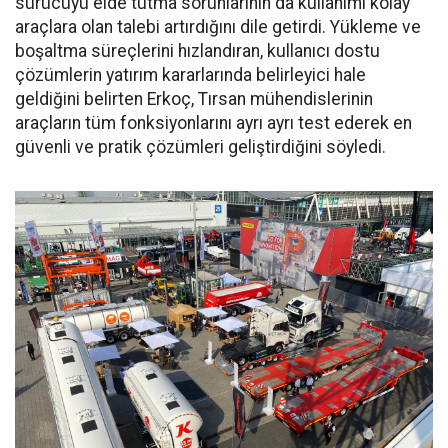
sürücüyü el­de tutma sorunlarının da kullanı­mı kolay
araçlara olan talebi ar­tırdığını dile getirdi. Yükleme ve
boşaltma süreçlerini hızlandıran, kullanıcı dostu
çözümlerin yatı­rım kararlarında belirleyici hale
geldiğini belirten Erkoç, Tırsan mühendislerinin
araçların tüm fonksiyonlarını ayrı ayrı test ede­rek en
güvenli ve pratik çözümleri geliştirdiğini söyledi.