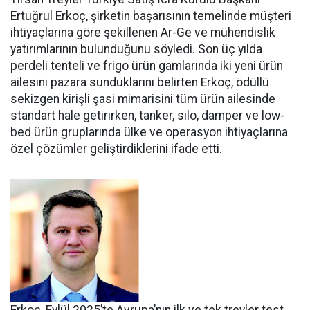
Ertuğrul Er­koç, şirketin başarısının teme­linde müşteri
ihtiyaçlarına göre şekillenen Ar-Ge ve mühendislik
yatırımlarının bulunduğunu söy­ledi. Son üç yılda
perdeli tenteli ve frigo ürün gamlarında iki yeni ürün
ailesini pazara sundukları­nı belirten Erkoç, ödüllü
sekizgen kirişli şasi mimarisini tüm ürün ailesinde
standart hale getirir­ken, tanker, silo, damper ve low­
bed ürün gruplarında ülke ve ope­rasyon ihtiyaçlarına
özel çözüm­ler geliştirdiklerini ifade etti.