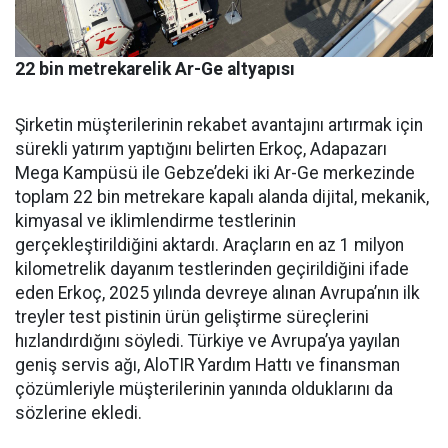
22 bin metrekarelik Ar-Ge altyapısı
Şirketin müşterilerinin reka­bet avantajını artırmak için
sü­rekli yatırım yaptığını belirten Erkoç, Adapazarı
Mega Kampü­sü ile Gebze’deki iki Ar-Ge mer­kezinde
toplam 22 bin metreka­re kapalı alanda dijital, mekanik,
kimyasal ve iklimlendirme test­lerinin
gerçekleştirildiğini ak­tardı. Araçların en az 1 milyon
kilometrelik dayanım testlerin­den geçirildiğini ifade
eden Er­koç, 2025 yılında devreye alınan Avrupa’nın ilk
treyler test pisti­nin ürün geliştirme süreçlerini
hızlandırdığını söyledi. Türkiye ve Avrupa’ya yayılan
geniş ser­vis ağı, AloTIR Yardım Hattı ve finansman
çözümleriyle müşte­rilerinin yanında olduklarını da
sözlerine ekledi.