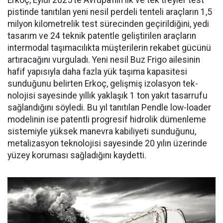
Erkoç, Eylül 2025’te Avru­pa’nın ilk ve tek treyler test
pistin­de tanıtılan yeni nesil perdeli ten­teli araçların 1,5
milyon kilomet­relik test sürecinden geçirildiğini, yedi
tasarım ve 24 teknik patentle geliştirilen araçların
intermodal taşımacılıkta müşterilerin reka­bet gücünü
artıracağını vurgula­dı. Yeni nesil Buz Frigo ailesinin
hafif yapısıyla daha fazla yük ta­şıma kapasitesi
sunduğunu belir­ten Erkoç, gelişmiş izolasyon tek­
nolojisi sayesinde yıllık yaklaşık 1 ton yakıt tasarrufu
sağlandığı­nı söyledi. Bu yıl tanıtılan Pendle low-loader
modelinin ise patent­li progresif hidrolik dümenleme
sistemiyle yüksek manevra kabi­liyeti sunduğunu,
metalizasyon teknolojisi sayesinde 20 yılın üze­rinde
yüzey koruması sağladığını kaydetti.