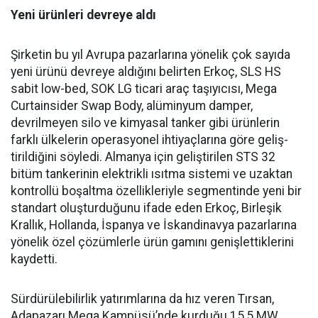
Yeni ürünleri devreye aldı
Şirketin bu yıl Avrupa pazar­larına yönelik çok sayıda
yeni ürünü devreye aldığını belirten Erkoç, SLS HS
sabit low-bed, SOK LG ticari araç taşıyıcısı, Mega
Curtainsider Swap Body, alüminyum damper,
devrilme­yen silo ve kimyasal tanker gibi ürünlerin
farklı ülkelerin ope­rasyonel ihtiyaçlarına göre geliş­
tirildiğini söyledi. Almanya için geliştirilen STS 32
bitüm tan­kerinin elektrikli ısıtma siste­mi ve uzaktan
kontrollü boşalt­ma özellikleriyle segmentinde yeni bir
standart oluşturduğunu ifade eden Erkoç, Birleşik
Kral­lık, Hollanda, İspanya ve İskan­dinavya pazarlarına
yönelik özel çözümlerle ürün gamını geniş­lettiklerini
kaydetti.
Sürdürülebilirlik yatırımları­na da hız veren Tırsan,
Adapaza­rı Mega Kampüsü’nde kurduğu 15,5 MW