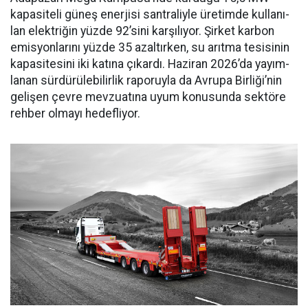
kapasiteli güneş ener­jisi santraliyle üretimde kullanı­
lan elektriğin yüzde 92’sini karşı­lıyor. Şirket karbon
emisyonları­nı yüzde 35 azaltırken, su arıtma tesisinin
kapasitesini iki katına çıkardı. Haziran 2026’da yayım­
lanan sürdürülebilirlik raporuyla da Avrupa Birliği’nin
gelişen çev­re mevzuatına uyum konusunda sektöre
rehber olmayı hedefliyor.