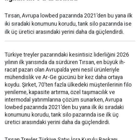
Tırsan, Avrupa lowbed pazarında 2021’den bu yana ilk
iki sıradaki konumunu korudu, tank silo pazarında ise
ilk üç üretici arasındaki yerini daha da güçlen­dirdi.
Türkiye treyler pazarın­daki kesintisiz liderliğini 2026
yılının ilk yarısında da sürdüren Tırsan, en büyük ih­
racat pazarı olan Avrupa’da yeni nesil ürünleriyle
mühendislik ve Ar-Ge gücünü bir kez daha orta­ya
koydu. Şirket, 70’ten fazla ül­kedeki müşterilerinin filo
yenile­me, kapasite artırma, özel taşıma­cılık ve
intermodal yatırımlarına çözüm sunarken, Avrupa
lowbed pazarında 2021’den bu yana ilk iki sıradaki
konumunu korudu, tank silo pazarında ise ilk üç
üretici arasındaki yerini daha da güçlen­dirdi.
Tırsan Treyler Türkiye Satış İcra Kurulu Başkanı