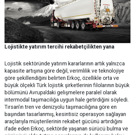
Lojistikte yatırım tercihi rekabetçilikten yana
Lojistik sektöründe yatırım ka­rarlarının artık yalnızca
kapasi­te artışına göre değil, verimlilik ve teknolojiye
göre şekillendiği­ni belirten Erkoç, özellikle orta ve
büyük ölçekli Türk lojistik şirket­lerinin filolarının büyük
bölümü­nü Avrupa’daki gelişmelere para­lel olarak
intermodal taşımacılı­ğa uygun hale getirdiğini söyledi.
Tırsan’ın tren ve denizyolu taşı­macılığına göre en
başından ta­sarlanmış, kesintisiz operasyon sağlayan
araçlarıyla müşterile­rinin rekabet gücünü artırdığını
ifade eden Erkoç, sektörde yaşa­nan sürücü bulma ve