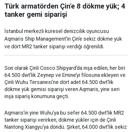
Türk armatörden Çin'e 8 dökme yük; 4
tanker gemi siparişi
İstanbul merkezli küresel denizcilik oyuncusu
Aqmaris Ship Management’in Çin’e sekiz dökme yük
ve dört MR2 tanker siparişi verdiği öğrenildi.
Son olarak Çinli Cosco Shipyard’da inşa edilen, her biri
64.500 dwt’lik Zeynep ve Emine’yi filosuna ekleyen ve
Çinli Wuhu Tersanesi’ne dört adet 64.500 dwt’lik
dökme yük gemisi siparişi veren Aqmaris, yine seri
inşa sipariş konumuna geçti.
Aqmaris’in yine Wuhu’ya bu sefer 64.500 dwt’lik MR2
tanker siparişi verirken, dökme yükler için de Çinli
Nantong Xiangyu’ya döndü. Şirket, 64.000 dwt’lik sekiz