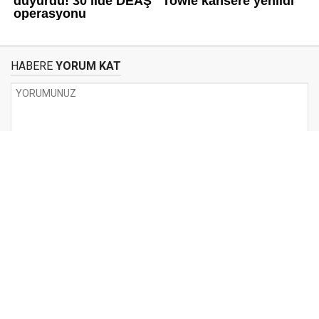
HABERE
YORUM KAT
UYARI:
Küfür, hakaret, rencide edici cümleler veya imalar, inançlara saldırı
içeren, imla kuralları ile yazılmamış,
Türkçe karakter kullanılmayan ve büyük harflerle yazılmış yorumlar
onaylanmamaktadır.