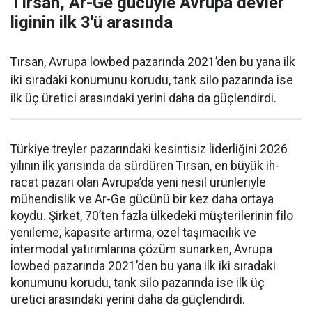
Tırsan, Ar-Ge gücüyle Avrupa devler
liginin ilk 3'ü arasında
Tırsan, Avrupa lowbed pazarında 2021’den bu yana ilk
iki sıradaki konumunu korudu, tank silo pazarında ise
ilk üç üretici arasındaki yerini daha da güçlen­dirdi.
Türkiye treyler pazarın­daki kesintisiz liderliğini 2026
yılının ilk yarısında da sürdüren Tırsan, en büyük ih­
racat pazarı olan Avrupa’da yeni nesil ürünleriyle
mühendislik ve Ar-Ge gücünü bir kez daha orta­ya
koydu. Şirket, 70’ten fazla ül­kedeki müşterilerinin filo
yenile­me, kapasite artırma, özel taşıma­cılık ve
intermodal yatırımlarına çözüm sunarken, Avrupa
lowbed pazarında 2021’den bu yana ilk iki sıradaki
konumunu korudu, tank silo pazarında ise ilk üç
üretici arasındaki yerini daha da güçlen­dirdi.