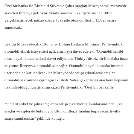
Özel bir banka ile 'Muhtelif Şirket ve Şahıs Araçları Müzayedesi', müzayede
severleri biraraya getiriyor. Yenibosna'daki Eskidji'de saat 11.00'de
gerçekleştirilecek müzayedede, lüks aile otomobilleri 1 TL'den satışa
sunulacak.
Eskidji Müzayedecilik Otomotiv Bölüm Başkanı M. Kürşat Pehlivantürk,
otomobil almak isteyenleri açık artırmaya davet ederek, "Otomobil sahibi
olma hayali kuran herkesi davet ediyorum. Türkiye'de biz bir ilke daha imza
atıyoruz. Rezervsiz otomobil satacağız. Otomobil hayali kuranlar internet
üzerinden de katılabilecekler. Müzayedede satışa çıkarılacak araçlar
otomobil sektöründe çığır açacak" dedi. Satışa çıkarılacak araçların hepsinin
bakımlı olduğunun da altını çizen Pehlivantürk, "Özel bir banka ile
muhtelif şirket ve şahıs araçlarını satışa çıkarıyoruz. Bunlar arasında lüks
araçlar ve cipler de bulunuyor. Otomobiller, 1 liradan başlayacak fiyatla
satışa sunulacaktır" şeklinde konuştu.