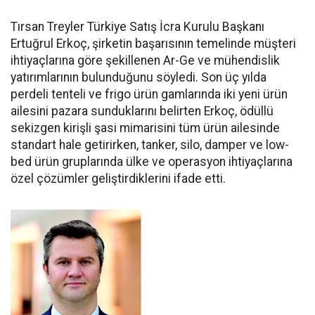
Tırsan Treyler Türkiye Satış İcra Kurulu Başkanı
Ertuğrul Er­koç, şirketin başarısının teme­linde müşteri
ihtiyaçlarına göre şekillenen Ar-Ge ve mühendislik
yatırımlarının bulunduğunu söy­ledi. Son üç yılda
perdeli tenteli ve frigo ürün gamlarında iki yeni ürün
ailesini pazara sundukları­nı belirten Erkoç, ödüllü
sekizgen kirişli şasi mimarisini tüm ürün ailesinde
standart hale getirir­ken, tanker, silo, damper ve low­
bed ürün gruplarında ülke ve ope­rasyon ihtiyaçlarına
özel çözüm­ler geliştirdiklerini ifade etti.