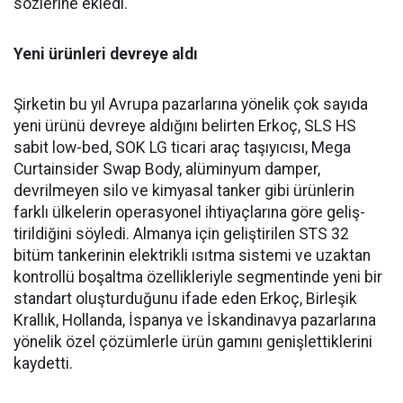
sözlerine ekledi.
Yeni ürünleri devreye aldı
Şirketin bu yıl Avrupa pazar­larına yönelik çok sayıda
yeni ürünü devreye aldığını belirten Erkoç, SLS HS
sabit low-bed, SOK LG ticari araç taşıyıcısı, Mega
Curtainsider Swap Body, alüminyum damper,
devrilme­yen silo ve kimyasal tanker gibi ürünlerin
farklı ülkelerin ope­rasyonel ihtiyaçlarına göre geliş­
tirildiğini söyledi. Almanya için geliştirilen STS 32
bitüm tan­kerinin elektrikli ısıtma siste­mi ve uzaktan
kontrollü boşalt­ma özellikleriyle segmentinde yeni bir
standart oluşturduğunu ifade eden Erkoç, Birleşik
Kral­lık, Hollanda, İspanya ve İskan­dinavya pazarlarına
yönelik özel çözümlerle ürün gamını geniş­lettiklerini
kaydetti.