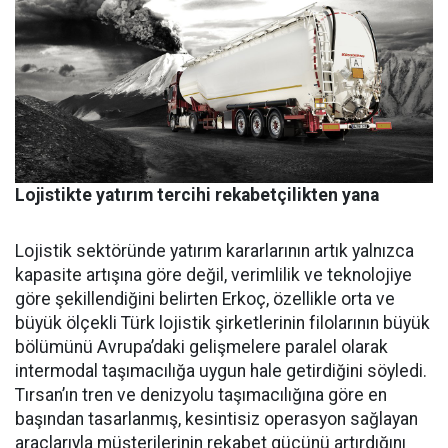
Lojistikte yatırım tercihi rekabetçilikten yana
Lojistik sektöründe yatırım ka­rarlarının artık yalnızca
kapasi­te artışına göre değil, verimlilik ve teknolojiye
göre şekillendiği­ni belirten Erkoç, özellikle orta ve
büyük ölçekli Türk lojistik şirket­lerinin filolarının büyük
bölümü­nü Avrupa’daki gelişmelere para­lel olarak
intermodal taşımacılı­ğa uygun hale getirdiğini söyledi.
Tırsan’ın tren ve denizyolu taşı­macılığına göre en
başından ta­sarlanmış, kesintisiz operasyon sağlayan
araçlarıyla müşterile­rinin rekabet gücünü artırdığını