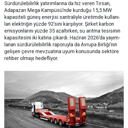
Sürdürülebilirlik yatırımları­na da hız veren Tırsan,
Adapaza­rı Mega Kampüsü’nde kurduğu 15,5 MW
kapasiteli güneş ener­jisi santraliyle üretimde kullanı­
lan elektriğin yüzde 92’sini karşı­lıyor. Şirket karbon
emisyonları­nı yüzde 35 azaltırken, su arıtma tesisinin
kapasitesini iki katına çıkardı. Haziran 2026’da yayım­
lanan sürdürülebilirlik raporuyla da Avrupa Birliği’nin
gelişen çev­re mevzuatına uyum konusunda sektöre
rehber olmayı hedefliyor.