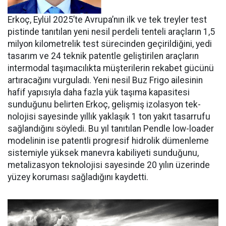
Erkoç, Eylül 2025’te Avru­pa’nın ilk ve tek treyler test
pistin­de tanıtılan yeni nesil perdeli ten­teli araçların 1,5
milyon kilomet­relik test sürecinden geçirildiğini, yedi
tasarım ve 24 teknik patentle geliştirilen araçların
intermodal taşımacılıkta müşterilerin reka­bet gücünü
artıracağını vurgula­dı. Yeni nesil Buz Frigo ailesinin
hafif yapısıyla daha fazla yük ta­şıma kapasitesi
sunduğunu belir­ten Erkoç, gelişmiş izolasyon tek­
nolojisi sayesinde yıllık yaklaşık 1 ton yakıt tasarrufu
sağlandığı­nı söyledi. Bu yıl tanıtılan Pendle low-loader
modelinin ise patent­li progresif hidrolik dümenleme
sistemiyle yüksek manevra kabi­liyeti sunduğunu,
metalizasyon teknolojisi sayesinde 20 yılın üze­rinde
yüzey koruması sağladığını kaydetti.