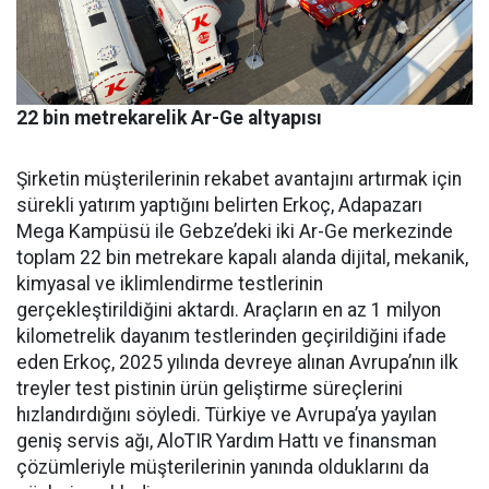
22 bin metrekarelik Ar-Ge altyapısı
Şirketin müşterilerinin reka­bet avantajını artırmak için
sü­rekli yatırım yaptığını belirten Erkoç, Adapazarı
Mega Kampü­sü ile Gebze’deki iki Ar-Ge mer­kezinde
toplam 22 bin metreka­re kapalı alanda dijital, mekanik,
kimyasal ve iklimlendirme test­lerinin
gerçekleştirildiğini ak­tardı. Araçların en az 1 milyon
kilometrelik dayanım testlerin­den geçirildiğini ifade
eden Er­koç, 2025 yılında devreye alınan Avrupa’nın ilk
treyler test pisti­nin ürün geliştirme süreçlerini
hızlandırdığını söyledi. Türkiye ve Avrupa’ya yayılan
geniş ser­vis ağı, AloTIR Yardım Hattı ve finansman
çözümleriyle müşte­rilerinin yanında olduklarını da