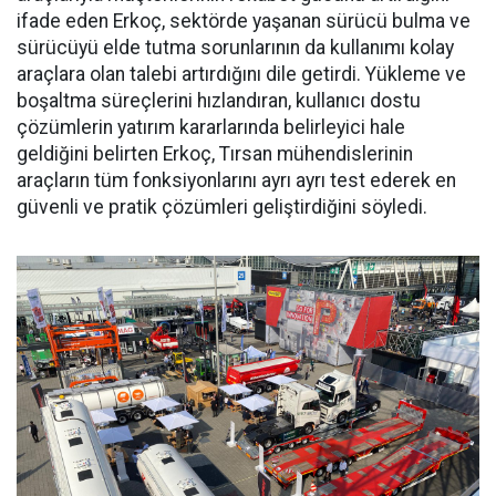
ifade eden Erkoç, sektörde yaşa­nan sürücü bulma ve
sürücüyü el­de tutma sorunlarının da kullanı­mı kolay
araçlara olan talebi ar­tırdığını dile getirdi. Yükleme ve
boşaltma süreçlerini hızlandıran, kullanıcı dostu
çözümlerin yatı­rım kararlarında belirleyici hale
geldiğini belirten Erkoç, Tırsan mühendislerinin
araçların tüm fonksiyonlarını ayrı ayrı test ede­rek en
güvenli ve pratik çözümleri geliştirdiğini söyledi.