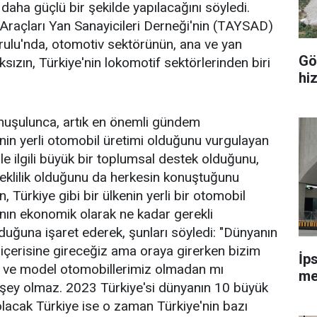
daha güçlü bir şekilde yapılacağını söyledi.
 Araçları Yan Sanayicileri Derneği'nin (TAYSAD)
rulu'nda, otomotiv sektörünün, ana ve yan
Gö
sızın, Türkiye'nin lokomotif sektörlerinden biri
hi
uşulunca, artık en önemli gündem
nin yerli otomobil üretimi olduğunu vurgulayan
le ilgili büyük bir toplumsal destek olduğunu,
klilik olduğunu da herkesin konuştuğunu
, Türkiye gibi bir ülkenin yerli bir otomobil
nın ekonomik olarak ne kadar gerekli
uğuna işaret ederek, şunları söyledi: "Dünyanın
içerisine gireceğiz ama oraya girerken bizim
İp
 ve model otomobillerimiz olmadan mı
me
 şey olmaz. 2023 Türkiye'si dünyanın 10 büyük
lacak Türkiye ise o zaman Türkiye'nin bazı