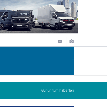
14:09
Petrol Ofisi Grubu 18. kez zirvede
Günün tüm
haberleri