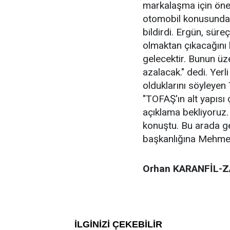
markalaşma için öneml
otomobil konusundaki
bildirdi. Ergün, süre
olmaktan çıkacağını b
gelecektir. Bunun üze
azalacak." dedi. Yer
olduklarını söyleye
"TOFAŞ'ın alt yapısı
açıklama bekliyoruz.
konuştu. Bu arada g
başkanlığına Mehmet
Orhan KARANFİL-