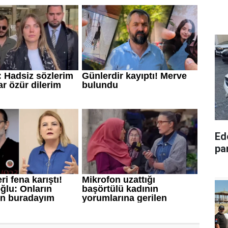
Ede
pa