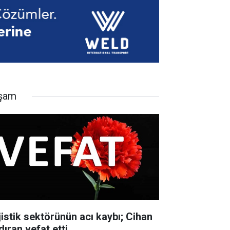
şam
jistik sektörünün acı kaybı; Cihan
dıran vefat etti