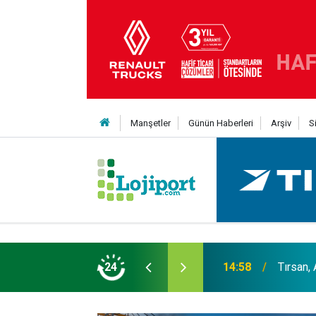
Manşetler
Günün Haberleri
Arşiv
S
er liginin ilk 3'ü arasında
24
14:19
MAXUS m