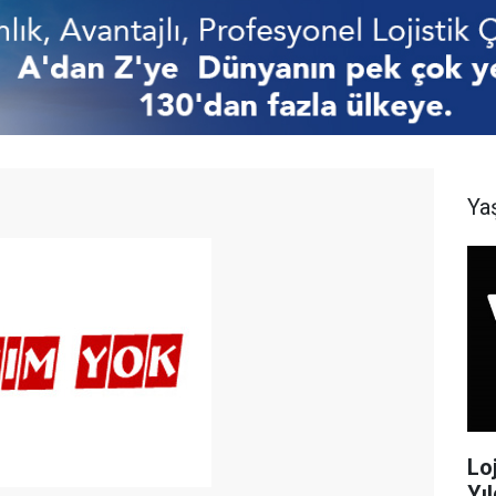
Ya
Lo
Yıl