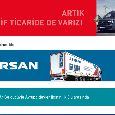
itene Ekle
odelleri Ağustos’a özel 1.199.000 TL’den başlayan fiyatlarla