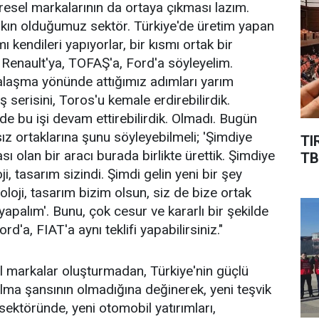
resel markalarının da ortaya çıkması lazım.
kın olduğumuz sektör. Türkiye'de üretim yapan
ı kendileri yapıyorlar, bir kısmı ortak bir
Renault'ya, TOFAŞ'a, Ford'a söyleyelim.
laşma yönünde attığımız adımları yarım
ş serisini, Toros'u kemale erdirebilirdik.
 bu işi devam ettirebilirdik. Olmadı. Bugün
z ortaklarına şunu söyleyebilmeli; 'Şimdiye
TI
ı olan bir aracı burada birlikte ürettik. Şimdiye
TB
i, tasarım sizindi. Şimdi gelin yeni bir şey
loji, tasarım bizim olsun, siz de bize ortak
yapalım'. Bunu, çok cesur ve kararlı bir şekilde
ord'a, FIAT'a aynı teklifi yapabilirsiniz."
l markalar oluşturmadan, Türkiye'nin güçlü
lma şansının olmadığına değinerek, yeni teşvik
sektöründe, yeni otomobil yatırımları,