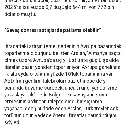
milyon 402 bin dolar, 2024'te 670 milyon 91 bin dolar,
2025'te ise yüzde 3,7 düşüşle 644 milyon 772 bin
dolar olmuştu.
"Savaş sonrası satışlarda patlama olabilir"
İhracattaki artışın temel nede­ninin Avrupa pazarındaki
topar­lanma olduğunu belirten Arslan, "Almanya başta
olmak üzere Av­rupa'da üç yıl üst üste güçlü şe­kilde
daralan pazar yeniden to­parlanıyor. Avrupa genelinde
ilk altı ayda ortalama yüzde 10'luk toparlanma var.
ABD-İran geri­limi talebi olumsuz etkilese de yıl
sonunda büyüme sürecek, ancak ikinci yarıda ivme
yavaşlayacak" dedi. Bölgedeki savaşların sona
ermesinin ardından talepte ciddi bir sıçrama
yaşanabileceğini ifa­de eden Arslan, Türk treyler sek­
törünün uzun vadede önemli fır­satlar barındırdığını
söyledi.