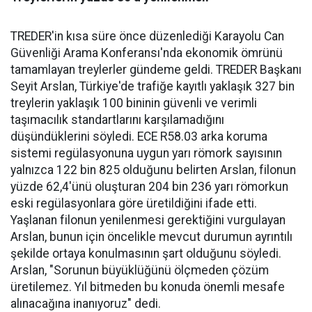
TREDER'in kısa süre önce düzenlediği Karayolu Can
Güvenliği Arama Konferansı'nda ekonomik ömrünü
tamamlayan treylerler gündeme geldi. TREDER Başkanı
Seyit Arslan, Türkiye'de trafiğe kayıtlı yaklaşık 327 bin
treylerin yaklaşık 100 bininin güvenli ve verimli
taşımacılık standartlarını karşılamadığını
düşündüklerini söyledi. ECE R58.03 arka koruma
sistemi regülasyonuna uygun yarı römork sayısının
yalnızca 122 bin 825 olduğunu belirten Arslan, filonun
yüzde 62,4'ünü oluşturan 204 bin 236 yarı römorkun
eski regülasyonlara göre üretildiğini ifade etti.
Yaşlanan filonun yenilenmesi gerektiğini vurgulayan
Arslan, bunun için öncelikle mevcut durumun ayrıntılı
şekilde ortaya konulmasının şart olduğunu söyledi.
Arslan, "Sorunun büyüklüğünü ölçmeden çözüm
üretilemez. Yıl bitmeden bu konuda önemli mesafe
alınacağına inanıyoruz" dedi.