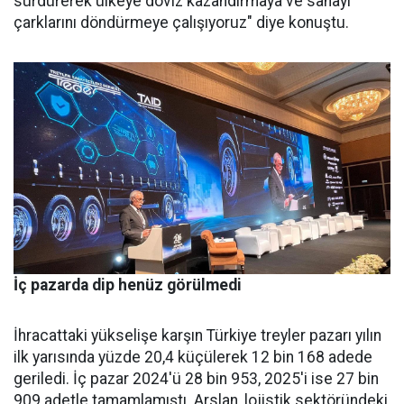
sürdüre­rek ülkeye döviz kazandırmaya ve sanayi
çarklarını döndürmeye ça­lışıyoruz" diye konuştu.
İç pazarda dip henüz görülmedi
İhracattaki yükselişe karşın Türkiye treyler pazarı yılın
ilk yarısında yüzde 20,4 küçülerek 12 bin 168 adede
geriledi. İç pa­zar 2024'ü 28 bin 953, 2025'i ise 27 bin
909 adetle tamamlamış­tı. Arslan, lojistik sektöründeki