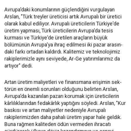
Avrupa'daki konumlarının güçlendiğini vurgulayan
Arslan, "Türk treyler üreticisi artık Avru­palı bir üretici
ola­rak kabul ediliyor. Avrupalı üreticile­rin Türkiye'de
üre­tim yapması, Türk üreticilerin Avru­pa'da tesis
kurması ve Türkiye'de üreti­len araçların büyük
bölümünün Avru­pa'ya ihraç edilme­si iki pazar arasın­
daki farkı ortadan kaldırdı. Kalitemiz ve teknolojimiz
ra­kiplerimizle aynı seviyede, Ar-Ge ya­tırımlarımız da
ar­tıyor" dedi.
Artan üretim ma­liyetleri ve finans­mana erişimin sek­
törün en önemli sorunları oldu­ğunu belirten Arslan,
Avrupa'da kazanılan pazarı korumak için üreticilerin
kârlılıklarından fe­dakârlık yaptığını söyledi. Arslan, "Kur
baskısı ve artan maliyetler nedeniyle Avrupalı
rakiplerimiz­den daha pahalı üretim yapar ha­le geldik.
Buna rağmen kaliteden ödün vermeden ihracatı