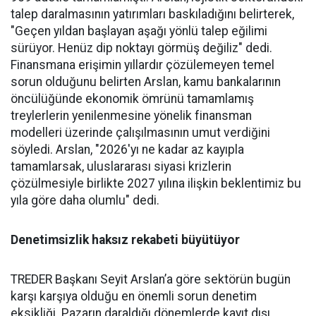
talep daralmasının yatırımları baskıladığını belirterek,
"Geçen yıldan başlayan aşağı yönlü talep eğilimi
sürüyor. Henüz dip nok­tayı görmüş değiliz" dedi.
Finans­mana erişimin yıllardır çözüle­meyen temel
sorun olduğunu be­lirten Arslan, kamu bankalarının
öncülüğünde ekonomik ömrü­nü tamamlamış
treylerlerin ye­nilenmesine yönelik finansman
modelleri üzerinde çalışılması­nın umut verdiğini
söyledi. Ars­lan, "2026'yı ne kadar az kayıpla
tamamlarsak, uluslararası siya­si krizlerin
çözülmesiyle birlik­te 2027 yılına ilişkin beklentimiz bu
yıla göre daha olumlu" dedi.
Denetimsizlik haksız rekabeti büyütüyor
TREDER Başkanı Seyit Arslan’a göre sektörün bugün
karşı karşıya olduğu en önemli sorun denetim
eksikliği. Pazarın daraldığı dönemlerde kayıt dışı