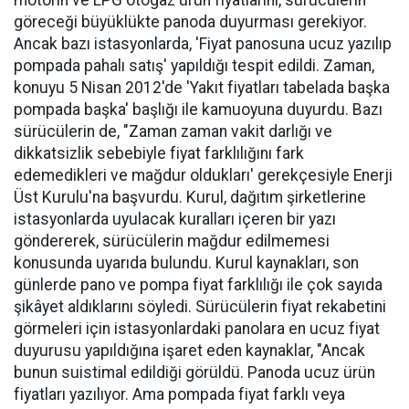
motorin ve LPG otogaz ürün fiyatlarını, sürücülerin
göreceği büyüklükte panoda duyurması gerekiyor.
Ancak bazı istasyonlarda, 'Fiyat panosuna ucuz yazılıp
pompada pahalı satış' yapıldığı tespit edildi. Zaman,
konuyu 5 Nisan 2012'de 'Yakıt fiyatları tabelada başka
pompada başka' başlığı ile kamuoyuna duyurdu. Bazı
sürücülerin de, "Zaman zaman vakit darlığı ve
dikkatsizlik sebebiyle fiyat farklılığını fark
edemedikleri ve mağdur oldukları' gerekçesiyle Enerji
Üst Kurulu'na başvurdu. Kurul, dağıtım şirketlerine
istasyonlarda uyulacak kuralları içeren bir yazı
göndererek, sürücülerin mağdur edilmemesi
konusunda uyarıda bulundu. Kurul kaynakları, son
günlerde pano ve pompa fiyat farklılığı ile çok sayıda
şikâyet aldıklarını söyledi. Sürücülerin fiyat rekabetini
görmeleri için istasyonlardaki panolara en ucuz fiyat
duyurusu yapıldığına işaret eden kaynaklar, "Ancak
bunun suistimal edildiği görüldü. Panoda ucuz ürün
fiyatları yazılıyor. Ama pompada fiyat farklı veya