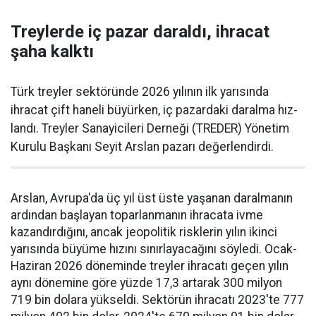
Treylerde iç pazar daraldı, ihracat
şaha kalktı
Türk treyler sektöründe 2026 yılının ilk yarısın­da
ihracat çift haneli bü­yürken, iç pazardaki daralma hız­
landı. Treyler Sanayicileri Der­neği (TREDER) Yönetim
Kurulu Başkanı Seyit Arslan pazarı değerlendirdi.
Arslan, Avrupa'da üç yıl üst üste yaşanan daralma­nın
ardından başlayan toparlan­manın ihracata ivme
kazandır­dığını, ancak jeopolitik riskle­rin yılın ikinci
yarısında büyüme hızını sınırlayacağını söyledi. Ocak-
Haziran 2026 döneminde treyler ihracatı geçen yılın
aynı dönemine göre yüzde 17,3 artarak 300 milyon
719 bin dolara yüksel­di. Sektörün ihracatı 2023'te 777