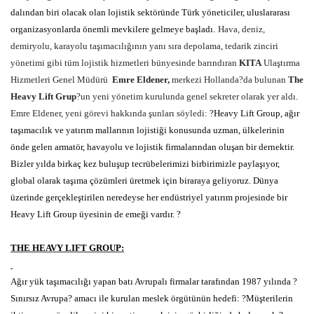
dalından biri olacak olan lojistik sektöründe Türk yöneticiler, uluslararası
organizasyonlarda önemli mevkilere gelmeye başladı.
Hava, deniz,
demiryolu, karayolu taşımacılığının yanı sıra depolama, tedarik zinciri
yönetimi gibi tüm lojistik hizmetleri bünyesinde barındıran
KITA
Ulaştırma
Hizmetleri Genel Müdürü
Emre Eldener,
merkezi Hollanda?da bulunan
The
Heavy Lift Grup
?un yeni yönetim kurulunda genel sekreter olarak yer aldı.
Emre Eldener, yeni görevi hakkında şunları söyledi:
?Heavy Lift Group, ağır
taşımacılık ve yatırım mallarının lojistiği konusunda uzman, ülkelerinin
önde gelen armatör, havayolu ve lojistik firmalarından oluşan bir dernektir.
Bizler yılda birkaç kez buluşup tecrübelerimizi birbirimizle paylaşıyor,
global olarak taşıma çözümleri üretmek için biraraya geliyoruz. Dünya
üzerinde gerçekleştirilen neredeyse her endüstriyel yatırım projesinde bir
Heavy Lift Group üyesinin de emeği vardır. ?
THE HEAVY LIFT GROUP:
Ağır yük taşımacılığı yapan batı Avrupalı firmalar tarafından 1987 yılında ?
Sınırsız Avrupa? amacı ile kurulan meslek örgütünün hedefi: ?Müşterilerin