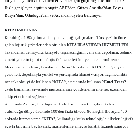
ihtiyacına yönelik en iyi hizmeti vermek için güçbirliğinde bulunmak.?
Hızla genişleyen örgütün bugün ABD?den, Güney Amerika?dan, Beyaz
Rusya?dan, Ortadoğu?dan ve Asya?dan üyeleri bulunuyor.
KITA HAKKINDA:
Kurulduğu 1995 yılından bu yana yaptığı çalışmalarla Türkiye?nin önce
gelen lojistik şirketlerinden biri olan
KITA ULAŞTIRMA HİZMETLERİ
hava, deniz, demiryolu, karayolu taşımacılığının yanı sıra depolama, tedarik
zinciri yönetimi gibi tüm lojistik hizmetleri bünyesinde barındırıyor.
Merkez ofisleri İzmir, İstanbul ve Bursa?da bulunan
KITA
, 250?yi aşkın
personeli, depolarıyla yurtiçi ve yurtdışında hizmet veriyor. Taşımacılıkta
son teknolojiyi de kullanan
?KITA?
, araçlarında bulunan
?Eutel Tracs?
uydu bağlantısı sayesinde müşterilerinin gönderilerini internet üzerinden
takip etmelerini sağlıyor.
Aralarında Avrupa, Ortadoğu ve Türki Cumhuriyetler gibi ülkelerin
bulunduğu dünya üzerinde 100'den fazla ülkede, 80 araçlık filosuyla 450
noktada hizmet veren ?
KITA?
, kullandığı üstün teknolojiyle ülkeleri lojistik
ağıyla birbirine bağlayarak, müşterilerine entegre lojistik hizmeti sunuyor.