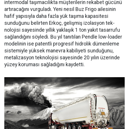
intermodal taşımacılıkta müşterilerin reka­bet gücünü
artıracağını vurgula­dı. Yeni nesil Buz Frigo ailesinin
hafif yapısıyla daha fazla yük ta­şıma kapasitesi
sunduğunu belir­ten Erkoç, gelişmiş izolasyon tek­
nolojisi sayesinde yıllık yaklaşık 1 ton yakıt tasarrufu
sağlandığı­nı söyledi. Bu yıl tanıtılan Pendle low-loader
modelinin ise patent­li progresif hidrolik dümenleme
sistemiyle yüksek manevra kabi­liyeti sunduğunu,
metalizasyon teknolojisi sayesinde 20 yılın üze­rinde
yüzey koruması sağladığını kaydetti.