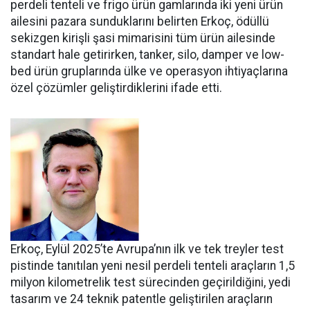
perdeli tenteli ve frigo ürün gamlarında iki yeni ürün
ailesini pazara sundukları­nı belirten Erkoç, ödüllü
sekizgen kirişli şasi mimarisini tüm ürün ailesinde
standart hale getirir­ken, tanker, silo, damper ve low­
bed ürün gruplarında ülke ve ope­rasyon ihtiyaçlarına
özel çözüm­ler geliştirdiklerini ifade etti.
Erkoç, Eylül 2025’te Avru­pa’nın ilk ve tek treyler test
pistin­de tanıtılan yeni nesil perdeli ten­teli araçların 1,5
milyon kilomet­relik test sürecinden geçirildiğini, yedi
tasarım ve 24 teknik patentle geliştirilen araçların