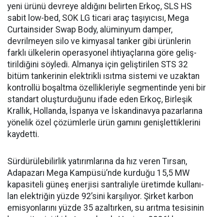
yeni ürünü devreye aldığını belirten Erkoç, SLS HS
sabit low-bed, SOK LG ticari araç taşıyıcısı, Mega
Curtainsider Swap Body, alüminyum damper,
devrilme­yen silo ve kimyasal tanker gibi ürünlerin
farklı ülkelerin ope­rasyonel ihtiyaçlarına göre geliş­
tirildiğini söyledi. Almanya için geliştirilen STS 32
bitüm tan­kerinin elektrikli ısıtma siste­mi ve uzaktan
kontrollü boşalt­ma özellikleriyle segmentinde yeni bir
standart oluşturduğunu ifade eden Erkoç, Birleşik
Kral­lık, Hollanda, İspanya ve İskan­dinavya pazarlarına
yönelik özel çözümlerle ürün gamını geniş­lettiklerini
kaydetti.
Sürdürülebilirlik yatırımları­na da hız veren Tırsan,
Adapaza­rı Mega Kampüsü’nde kurduğu 15,5 MW
kapasiteli güneş ener­jisi santraliyle üretimde kullanı­
lan elektriğin yüzde 92’sini karşı­lıyor. Şirket karbon
emisyonları­nı yüzde 35 azaltırken, su arıtma tesisinin