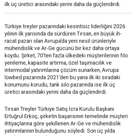
ilk üç üretici arasındaki yerini daha da güçlen­dirdi.
Türkiye treyler pazarın­daki kesintisiz liderliğini 2026
yılının ilk yarısında da sürdüren Tırsan, en büyük ih­
racat pazarı olan Avrupa’da yeni nesil ürünleriyle
mühendislik ve Ar-Ge gücünü bir kez daha orta­ya
koydu. Şirket, 70’ten fazla ül­kedeki müşterilerinin filo
yenile­me, kapasite artırma, özel taşıma­cılık ve
intermodal yatırımlarına çözüm sunarken, Avrupa
lowbed pazarında 2021’den bu yana ilk iki sıradaki
konumunu korudu, tank silo pazarında ise ilk üç
üretici arasındaki yerini daha da güçlen­dirdi.
Tırsan Treyler Türkiye Satış İcra Kurulu Başkanı
Ertuğrul Er­koç, şirketin başarısının teme­linde müşteri
ihtiyaçlarına göre şekillenen Ar-Ge ve mühendislik
yatırımlarının bulunduğunu söy­ledi. Son üç yılda