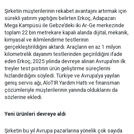
Şirketin müşterilerinin reka­bet avantajını artırmak için
sü­rekli yatırım yaptığını belirten Erkoç, Adapazarı
Mega Kampü­sü ile Gebze’deki iki Ar-Ge mer­kezinde
toplam 22 bin metreka­re kapalı alanda dijital, mekanik,
kimyasal ve iklimlendirme test­lerinin
gerçekleştirildiğini ak­tardı. Araçların en az 1 milyon
kilometrelik dayanım testlerin­den geçirildiğini ifade
eden Er­koç, 2025 yılında devreye alınan Avrupa’nın ilk
treyler test pisti­nin ürün geliştirme süreçlerini
hızlandırdığını söyledi. Türkiye ve Avrupa’ya yayılan
geniş ser­vis ağı, AloTIR Yardım Hattı ve finansman
çözümleriyle müşte­rilerinin yanında olduklarını da
sözlerine ekledi.
Yeni ürünleri devreye aldı
Şirketin bu yıl Avrupa pazar­larına yönelik çok sayıda