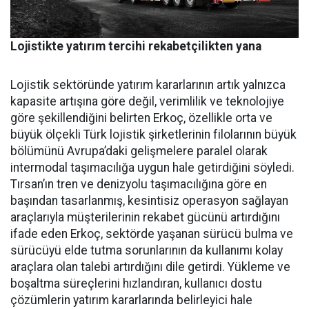
Lojistikte yatırım tercihi rekabetçilikten yana
Lojistik sektöründe yatırım ka­rarlarının artık yalnızca
kapasi­te artışına göre değil, verimlilik ve teknolojiye
göre şekillendiği­ni belirten Erkoç, özellikle orta ve
büyük ölçekli Türk lojistik şirket­lerinin filolarının büyük
bölümü­nü Avrupa’daki gelişmelere para­lel olarak
intermodal taşımacılı­ğa uygun hale getirdiğini söyledi.
Tırsan’ın tren ve denizyolu taşı­macılığına göre en
başından ta­sarlanmış, kesintisiz operasyon sağlayan
araçlarıyla müşterile­rinin rekabet gücünü artırdığını
ifade eden Erkoç, sektörde yaşa­nan sürücü bulma ve
sürücüyü el­de tutma sorunlarının da kullanı­mı kolay
araçlara olan talebi ar­tırdığını dile getirdi. Yükleme ve
boşaltma süreçlerini hızlandıran, kullanıcı dostu
çözümlerin yatı­rım kararlarında belirleyici hale