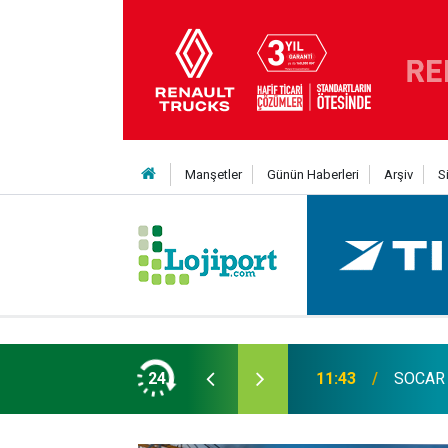
Manşetler
Günün Haberleri
Arşiv
S
an Yıldıran vefat etti
24
11:43
SOCAR T