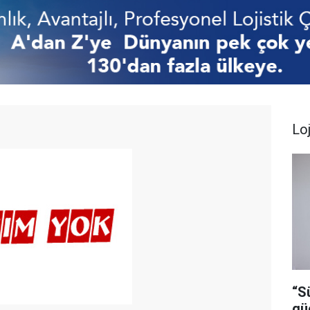
Loj
“S
gü