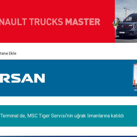
itene Ekle
erminal de, MSC Tiger Servisi'nin uğrak limanlarına katıldı