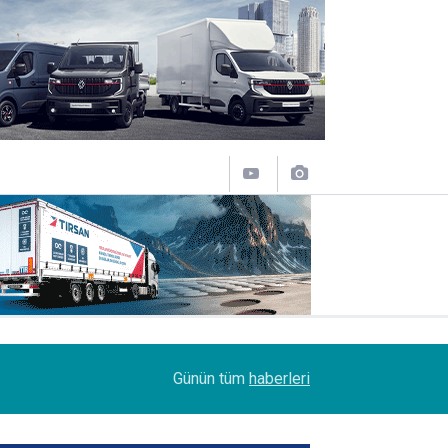
11:31
Sakarya'da Şoförlere Uyuşturucu Testi Zorunlulu
Günün tüm
haberleri