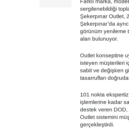
Farklı marka, model
sergilenebildiği top
Şekerpınar Outlet, 2
Şekerpınar’da ayrıc
görünüm yenileme te
alan bulunuyor.
Outlet konseptine uy
isteyen müşterileri i
sabit ve değişken gi
tasarrufları doğrud
101 nokta ekspertiz
işlemlerine kadar s
destek veren DOD, 
Outlet sistemini müş
gerçekleştirdi.