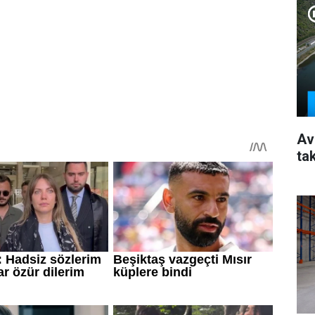
Av
ta