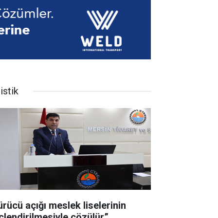
istik
ürücü açığı meslek liselerinin
çlendirilmesiyle çözülür”