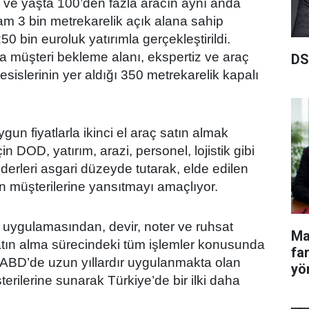
 ve yaşta 100’den fazla aracın aynı anda
lam 3 bin metrekarelik açık alana sahip
50 bin euroluk yatırımla gerçekleştirildi.
a müşteri bekleme alanı, ekspertiz ve araç
DS
sislerinin yer aldığı 350 metrekarelik kapalı
gun fiyatlarla ikinci el araç satın almak
çin DOD, yatırım, arazi, personel, lojistik gibi
derleri asgari düzeyde tutarak, elde edilen
an müşterilerine yansıtmayı amaçlıyor.
 uygulamasından, devir, noter ve ruhsat
Ma
atın alma sürecindeki tüm işlemler konusunda
fa
ABD’de uzun yıllardır uygulanmakta olan
yö
terilerine sunarak Türkiye’de bir ilki daha