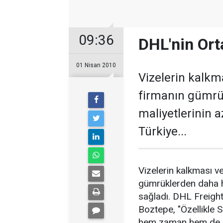
09:36
DHL'nin Orta
01 Nisan 2010
Vizelerin kalkm
firmanın gümrü
maliyetlerinin 
Türkiye...
Vizelerin kalkması ve
gümrüklerden daha hı
sağladı. DHL Freigh
Boztepe, "Özellikle 
hem zaman hem de ma