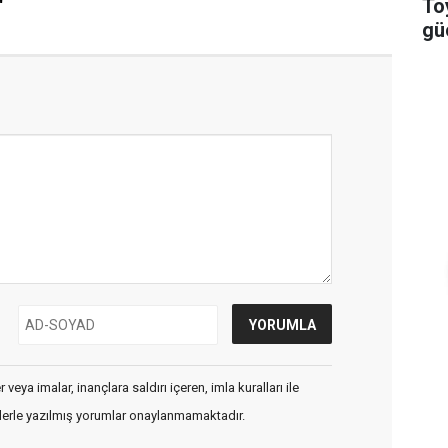
To
güç
veya imalar, inançlara saldırı içeren, imla kuralları ile
flerle yazılmış yorumlar onaylanmamaktadır.