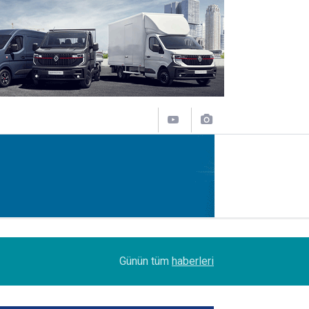
07:51
"Limanlarda akıllı çözümün anahtarı 'dikey' de
Günün tüm
haberleri