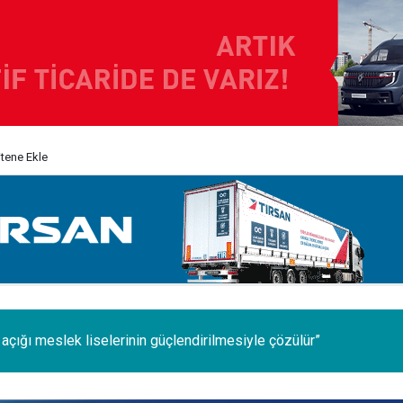
itene Ekle
 Eskişehir'de üretilecek; Omsan, Avrupa'da depolayacak