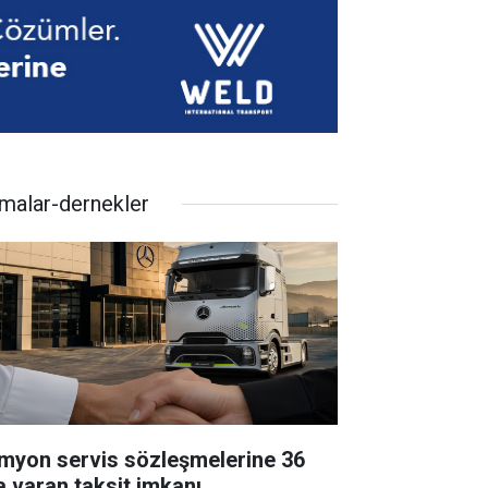
rmalar-dernekler
myon servis sözleşmelerine 36
a varan taksit imkanı