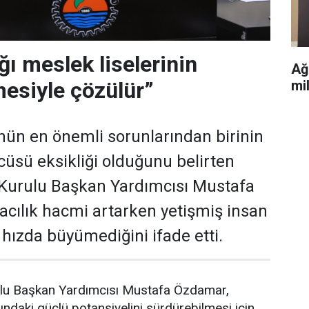
ğı meslek liselerinin
Ağ
mesiyle çözülür”
mi
ünün en önemli sorunlarından birinin
cüsü eksikliği olduğunu belirten
urulu Başkan Yardımcısı Mustafa
cılık hacmi artarken yetişmiş insan
 hızda büyümediğini ifade etti.
u Başkan Yardımcısı Mustafa Özdamar,
anındaki güçlü potansiyelini sürdürebilmesi için