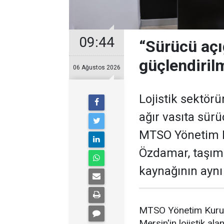
09:44
“Sürücü açı
güçlendiril
06 Ağustos 2026
Lojistik sektör
ağır vasıta sürü
MTSO Yönetim K
Özdamar, taşıma
kaynağının aynı
MTSO Yönetim Kurul
Mersin'in lojistik al