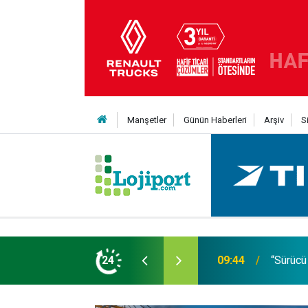
Manşetler
Günün Haberleri
Arşiv
S
 güçlendirilmesiyle çözülür”
24
08:21
Ordu ve