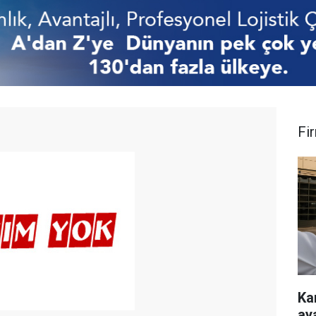
Fi
Ka
ay