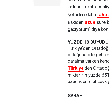
kalkınca ekstra mal
şoförleri daha
rahat
Eskiden
uzun
süre 
geçiyorum" diye kon
YÜZDE 18 BÜYÜDÜ
Türkiye'den Ortadoğu
olduğunu dile getir
daralma varken kend
Türkiye
'den Ortadoğ
miktarının yüzde 65'
üzerinden mal sevkiy
SABAH