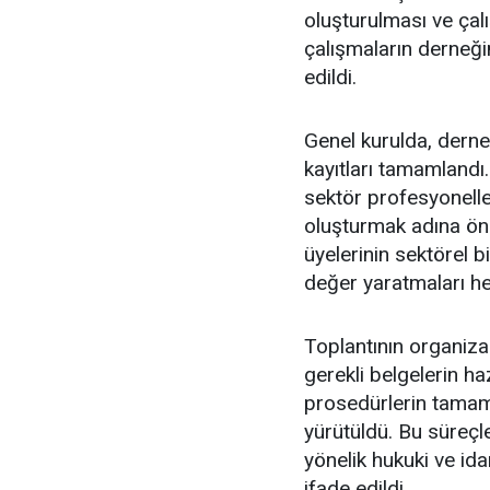
oluşturulması ve çalı
çalışmaların derneği
edildi.
Genel kurulda, derneği
kayıtları tamamlandı.
sektör profesyoneller
oluşturmak adına öne
üyelerinin sektörel b
değer yaratmaları he
Toplantının organiza
gerekli belgelerin ha
prosedürlerin tamaml
yürütüldü. Bu süreçl
yönelik hukuki ve idar
ifade edildi.