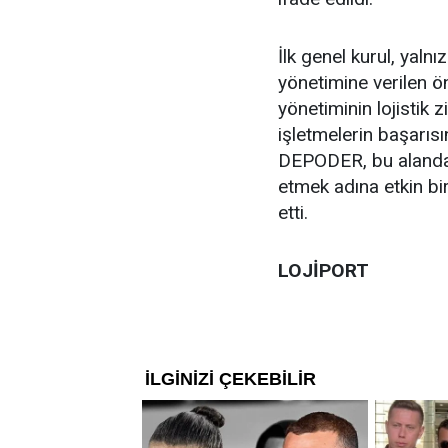
İlk genel kurul, yaln
yönetimine verilen ö
yönetiminin lojistik z
işletmelerin başarısı
DEPODER, bu alandak
etmek adına etkin bi
etti.
LOJİPORT