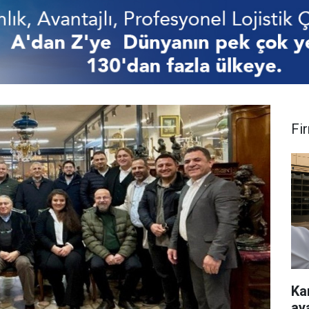
Fi
Ka
ay