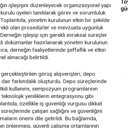
To
ğin işleyişini düzenleyecek organizasyonel yapı
güç
m kurulu üyeleri tanıtılarak görev ve sorumluluk
. Toplantıda, yönetim kurulunun etkin bir şekilde
erekli olan prosedürler ve mevzuata uygunluk
Derneğin işleyişi için gerekli evraksal süreçler
li dokümanlar hazırlanarak yönetim kurulunun
ca, derneğin faaliyetlerinde şeffaflık ve etkin
mel alınacağı belirtildi.
 gerçekleştirilen görüş alışverişleri, depo
dair farkındalık oluşturdu. Depo süreçlerinde
etkili kullanımı, sempozyum programlarının
 teknolojik yeniliklerin entegrasyonu gibi
plantıda, özellikle iş güvenliği vurgusu dikkat
süreçlerinde çalışan sağlığını ve güvenliğini
aların önemi dile getirildi. Bu bağlamda,
nın önlenmesi, güvenli çalışma ortamlarının