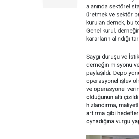
alanında sektörel st
üretmek ve sektör pr
kurulan dernek, bu to
Genel kurul, derneği
kararların alındığı ta
Saygı duruşu ve İsti
derneğin misyonu ve h
paylaşıldı. Depo yöne
operasyonel işlev ol
ve operasyonel veriml
olduğunun altı çizild
hızlandırma, maliyet
artırma gibi hedefler
oynadığına vurgu yap