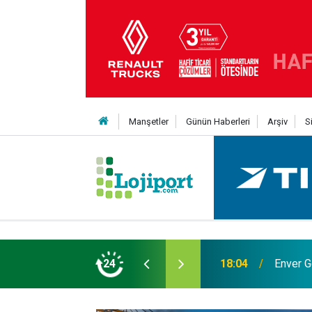
Manşetler
Günün Haberleri
Arşiv
S
 Yıldız daha kattı
24
12:50
Lojistik