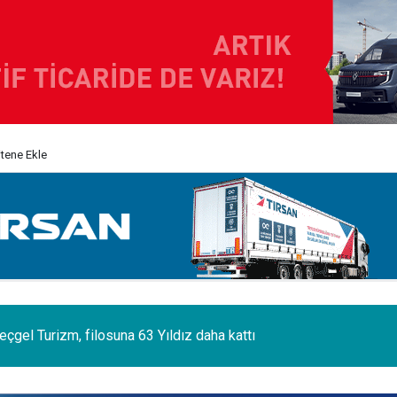
itene Ekle
 sektörünün acı kaybı; Cihan Yıldıran vefat etti