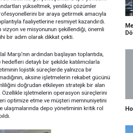
andartları yükseltmek, yenilikçi çözümler
ofesyonellerini bir araya getirmek amacıyla
plantıyla faaliyetlerine resmiyet kazandırdı.
Me
n vizyon ve misyonunun şekillendiği, önemli
Dö
rihi bir adım olarak dikkat çekti.
klal Marşı’nın ardından başlayan toplantıda,
edefleri detaylı bir şekilde katılımcılarla
timinin lojistik süreçlerde yalnızca bir
madığının, aksine işletmelerin rekabet gücünü
iliğini doğrudan etkileyen stratejik bir alan
i. Özellikle işletmelerin operasyon süreçlerini
leri optimize etme ve müşteri memnuniyetini
e ulaşmalarında depo yönetiminin kritik rol
Ho
ıldı.