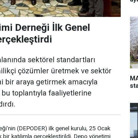
mi Derneği İlk Genel
rçekleştirdi
lanında sektörel standartları
ilikçi çözümler üretmek ve sektör
MA
ni bir araya getirmek amacıyla
st
bu toplantıyla faaliyetlerine
ırdı.
ği’nin (DEPODER) ilk genel kurulu, 25 Ocak
bir katılımla gerçekleştirildi. Depo yönetimi