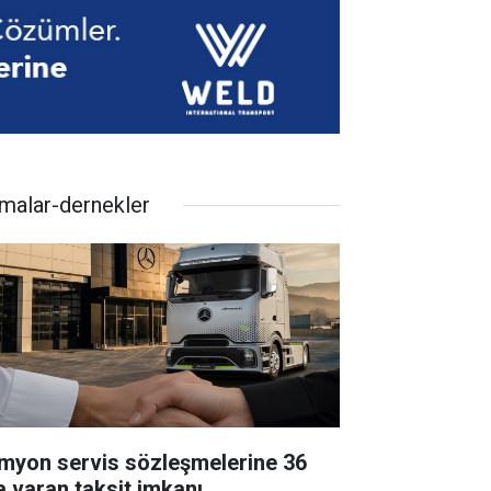
rmalar-dernekler
myon servis sözleşmelerine 36
a varan taksit imkanı