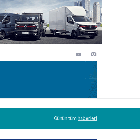
11:43
SOCAR Terminal de, MSC Tiger Servisi'nin uğrak 
Günün tüm
haberleri