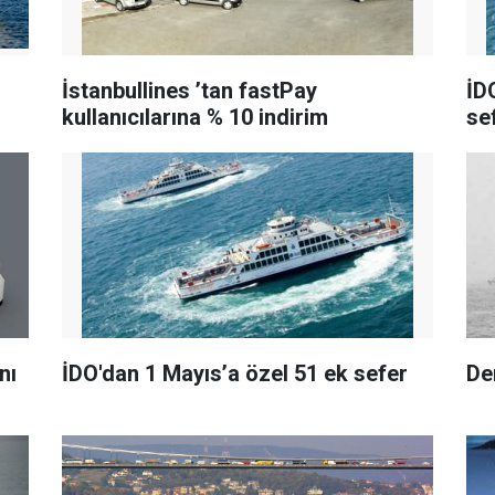
İstanbullines
’tan
fastPay
İD
kullanıcılarına % 10 indirim
se
nı
İDO'dan 1 Mayıs’a özel 51 ek sefer
Den