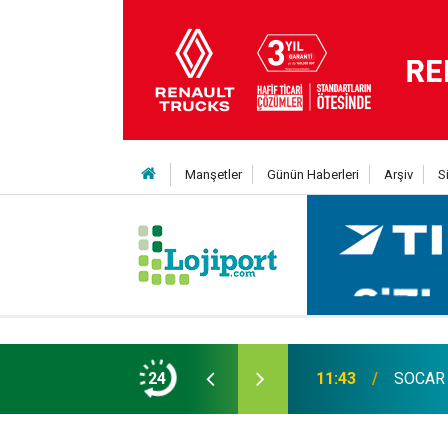
Manşetler
Günün Haberleri
Arşiv
S
6 aya varan taksit imkanı
24
11:43
SOCAR T