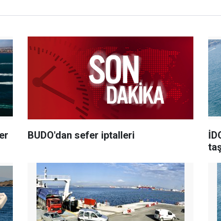
er
BUDO'dan sefer iptalleri
İD
ta