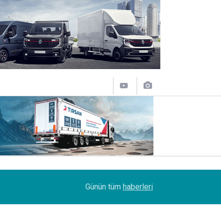
11:31
Sakarya'da Şoförlere Uyuşturucu Testi Zorunlulu
Günün tüm
haberleri