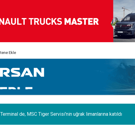
itene Ekle
erminal de, MSC Tiger Servisi'nin uğrak limanlarına katıldı