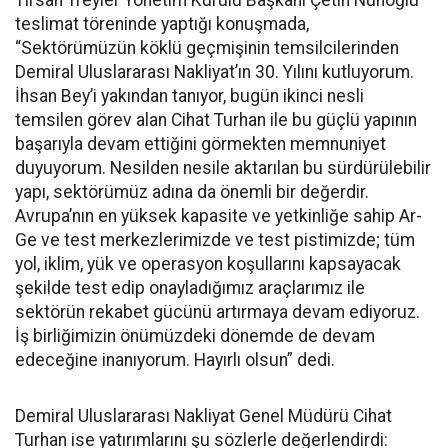
Tırsan Treyler Yönetim Kurulu Başkanı Çetin Nuhoğlu
teslimat töreninde yaptığı konuşmada,
“Sektörümüzün köklü geçmişinin temsilcilerinden
Demiral Uluslararası Nakliyat’ın 30. Yılını kutluyorum.
İhsan Bey’i yakından tanıyor, bugün ikinci nesli
temsilen görev alan Cihat Turhan ile bu güçlü yapının
başarıyla devam ettiğini görmekten memnuniyet
duyuyorum. Nesilden nesile aktarılan bu sürdürülebilir
yapı, sektörümüz adına da önemli bir değerdir.
Avrupa’nın en yüksek kapasite ve yetkinliğe sahip Ar-
Ge ve test merkezlerimizde ve test pistimizde; tüm
yol, iklim, yük ve operasyon koşullarını kapsayacak
şekilde test edip onayladığımız araçlarımız ile
sektörün rekabet gücünü artırmaya devam ediyoruz.
İş birliğimizin önümüzdeki dönemde de devam
edeceğine inanıyorum. Hayırlı olsun” dedi.
Demiral Uluslararası Nakliyat Genel Müdürü Cihat
Turhan ise yatırımlarını şu sözlerle değerlendirdi: