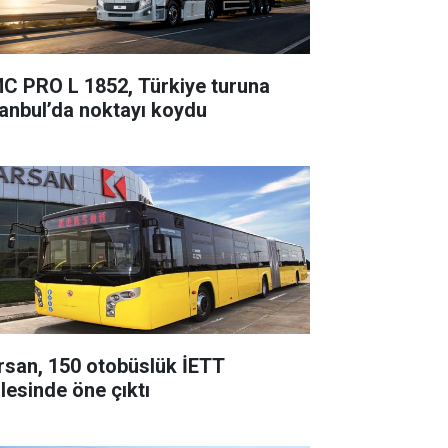
C PRO L 1852, Türkiye turuna
tanbul’da noktayı koydu
rsan, 150 otobüslük İETT
alesinde öne çıktı