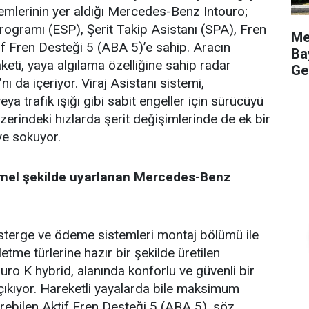
temlerinin yer aldığı Mercedes-Benz Intouro;
Programı (ESP), Şerit Takip Asistanı (SPA), Fren
Me
if Fren Desteği 5 (ABA 5)’e sahip. Aracın
Ba
keti, yaya algılama özelliğine sahip radar
Ge
’nı da içeriyor. Viraj Asistanı sistemi,
ya trafik ışığı gibi sabit engeller için sürücüyü
zerindeki hızlarda şerit değişimlerinde de ek bir
ye sokuyor.
el şekilde uyarlanan Mercedes-Benz
sterge ve ödeme sistemleri montaj bölümü ile
letme türlerine hazır bir şekilde üretilen
o K hybrid, alanında konforlu ve güvenli bir
ıkıyor. Hareketli yayalarda bile maksimum
rebilen Aktif Fren Desteği 5 (ABA 5), söz