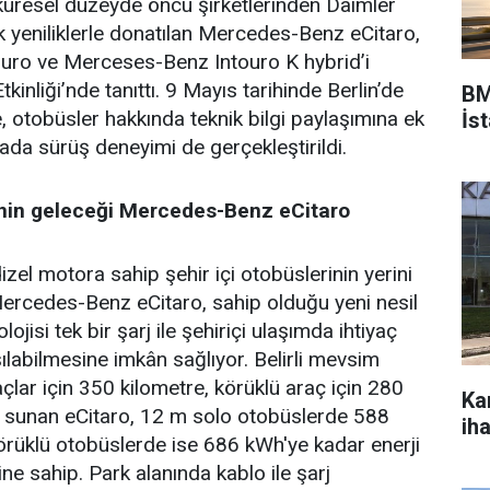
üresel düzeyde öncü şirketlerinden Daimler
k yeniliklerle donatılan Mercedes-Benz eCitaro,
ro ve Merceses-Benz Intouro K hybrid’i
kinliği’nde tanıttı. 9 Mayıs tarihinde Berlin’de
BM
, otobüsler hakkında teknik bilgi paylaşımına ek
İs
tada sürüş deneyimi de gerçekleştirildi.
rinin geleceği Mercedes-Benz eCitaro
izel motora sahip şehir içi otobüslerinin yerini
ercedes-Benz eCitaro, sahip olduğu yeni nesil
jisi tek bir şarj ile şehiriçi ulaşımda ihtiyaç
ılabilmesine imkân sağlıyor. Belirli mevsim
çlar için 350 kilometre, körüklü araç için 280
Ka
l sunan eCitaro, 12 m solo otobüslerde 588
ih
rüklü otobüslerde ise 686 kWh'ye kadar enerji
e sahip. Park alanında kablo ile şarj