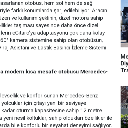
e tasarlanan otobüs, hem sol hem de sağ
riyle farklı konumlarda şarj edilebiliyor. Aracın
zen ve kullanım şeklinin, dizel motora sahip
ellikler taşıması sayesinde daha önce dizel
rlerin eCitaro’ya adaptasyonu çok daha kolay
 360° kamera sistemine sahip olan otobüsün,
Viraj Asistanı ve Lastik Basıncı İzleme Sistemi
Me
Di
Tr
ta modern kısa mesafe otobüsü Mercedes-
işlevsellik ve konfor sunan Mercedes-Benz
yolcuklar için çıtayı yeni bir seviyeye
ye kadar oturma kapasitesine sahip 12 metre
eni nesil koltuklar, sahip oldukları özellikler ile
arda bile konforlu bir seyahat deneyimi sağlıyor.