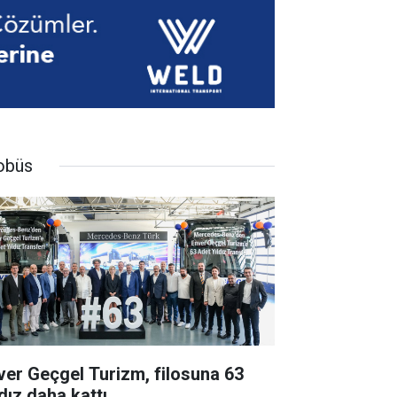
obüs
ver Geçgel Turizm, filosuna 63
dız daha kattı