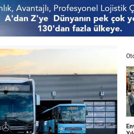
Ot
En
Yıl