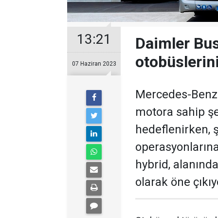
13:21
Daimler Bus
otobüslerini
07 Haziran 2023
Mercedes-Benz e
motora sahip şeh
hedeflenirken, ş
operasyonlarına 
hybrid, alanınd
olarak öne çıkıy