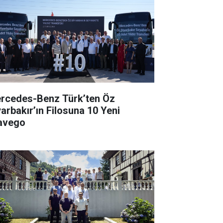
rcedes-Benz Türk’ten Öz
yarbakır’ın Filosuna 10 Yeni
avego