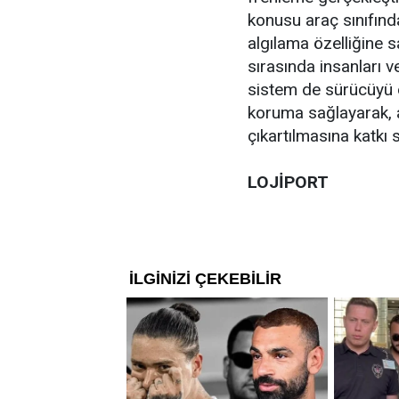
konusu araç sınıfınd
algılama özelliğine s
sırasında insanları v
sistem de sürücüyü de
koruma sağlayarak, a
çıkartılmasına katkı 
LOJİPORT