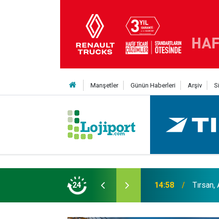
Manşetler
Günün Haberleri
Arşiv
S
er liginin ilk 3'ü arasında
24
14:19
MAXUS m