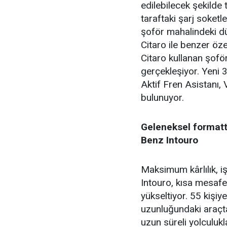
edilebilecek şekild
taraftaki şarj soketle
şoför mahalindeki dü
Citaro ile benzer öz
Citaro kullanan şofö
gerçekleşiyor. Yeni
Aktif Fren Asistanı, 
bulunuyor.
Geleneksel format
Benz Intouro
Maksimum kârlılık, 
Intouro, kısa mesafe 
yükseltiyor. 55 kişi
uzunluğundaki araçta y
uzun süreli yolculukl