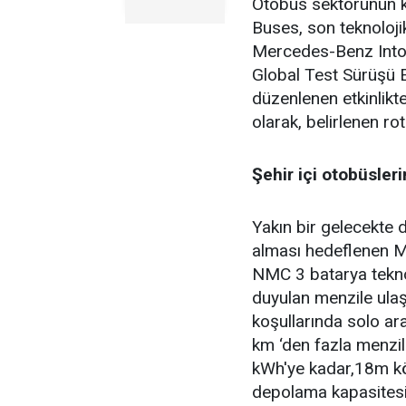
Otobüs sektörünün k
Buses, son teknoloji
Mercedes-Benz Intou
Global Test Sürüşü Et
düzenlenen etkinlikte
olarak, belirlenen ro
Şehir içi otobüsle
Yakın bir gelecekte d
alması hedeflenen M
NMC 3 batarya teknolo
duyulan menzile ulaş
koşullarında solo ara
km ‘den fazla menzi
kWh'ye kadar,18m kö
depolama kapasitesin