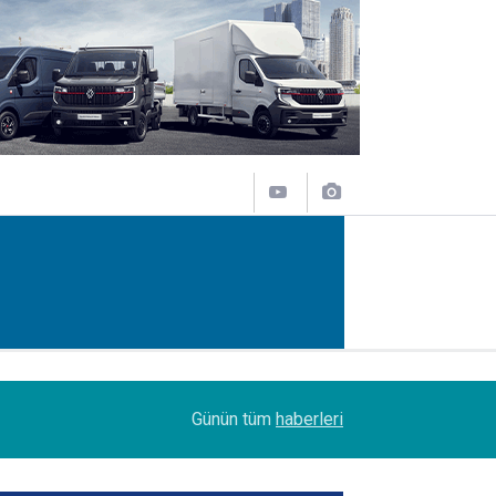
14:09
Petrol Ofisi Grubu 18. kez zirvede
Günün tüm
haberleri