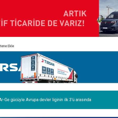
itene Ekle
odelleri Ağustos’a özel 1.199.000 TL’den başlayan fiyatlarla